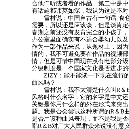
合他们听或者看的作品。第二中是中
有话题都讳莫如深，我认为这是不对
雪村说：中国自古有一句话“食色
需要，所以还是应该谈，但是谈肯定
春期之前还没有发育完全的小孩子，
办公室里面确实有不适合婴幼儿以及
作为一部作品来说，从题材上，因为
情的，我不可避免要在作品的视频部
情，但是可惜中国现在没有电影分级
分级制度是一个国家文化是否进步的
ZIZY：能不能谈一下现在流行的
曲风吗？
雪村说：我不太清楚什么叫R＆B
风格叫什么名字，它的名字是中文还
关键是你用什么样的外在形式来突出
题。我是否会尝试这种所谓的R＆B
是否用该种曲风表现，而不是我是否
唱R＆B对广大人民群众来说没有意