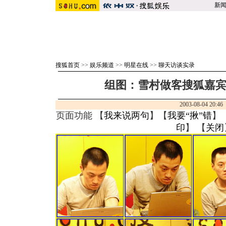
新
搜狐首页
>>
娱乐频道
>>
明星在线
>>
聊天访谈实录
组图：雪村做客搜狐嘉
2003-08-04 20:4
页面功能 【
我来说两句
】【
我要“揪”错
】
印
】 【
关闭