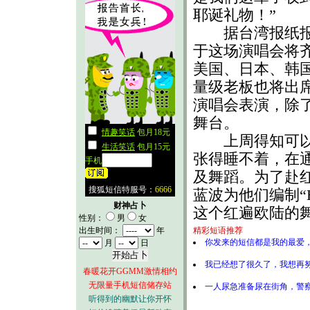
耶诞礼物！”
据台湾报纸报
于这场演唱会将
美国、日本、韩国
量级老板也将出席
演唱会表演，除
舞台。
上周得知可以到
张得睡不着，在
及舞蹈。为了赴
蓝波为他们编制“
财神占卜
这个红遍欧陆的
性别：
男
女
出生时间：
年
精彩短语推荐
你发来的短信都是我的最爱
月
日
我已经想了很久了，我想再
春暖花开GGMM激情相约
无限量手机短信储存站
一人尿急准备尿在街角，警
听得到的幽默让你开怀