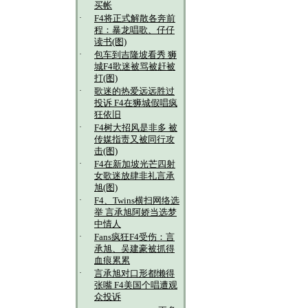
买帐
·
F4将正式解散各奔前
程：暴龙唱歌、仔仔
读书(图)
·
包车到吉隆坡看秀 狮
城F4歌迷被骂被赶被
打(图)
·
歌迷的热爱远远胜过
投诉 F4在狮城假唱疯
狂依旧
·
F4树大招风是非多 被
传媒指责又被同行攻
击(图)
·
F4在新加坡光芒四射
女歌迷放肆非礼言承
旭(图)
·
F4、Twins横扫网络选
举 言承旭阿娇当选梦
中情人
·
Fans疯狂F4受伤：言
承旭、吴建豪被抓得
血痕累累
·
言承旭对口形都懒得
张嘴 F4美国个唱遭观
众投诉