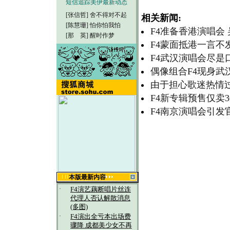
短信追踪美伊最新动态
[张信哲]
舍不得对不起
相关新闻:
[陈慧珊]
怕你怕我怕
F4准备香港演唱会
[那 英]
醒时作梦
F4蒙面抵港一言不发
F4武汉演唱会尽是
偶像组合F4现身武汉
由于担心歌迷热情过
F4新专辑预售仅卖3
F4南京演唱会引发
本版最新内容
·
F4演艺藕断唱片丝连
代理人否认解散消息
(多图)
·
F4演出全亏本出场费
骤降 成都美少女不再