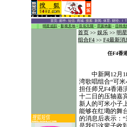
首页
-
邮件
-
短信
-
商城
-
搜索
-
新闻
-
体育
-
财经
-
Ｉ
明星追踪
－
影视天地
－
音乐无限
－
霓裳艳影
－
日韩先
首页
娱乐
明
>>
>>
组合F4
F4最新消
>>
任F4香
中新网12月18
湾歌唱组合“可米
担任师兄F4香港
十二日的压轴嘉
新人的可米小子
能够在红墈的舞
的消息后表示：“
是我们这辈子收