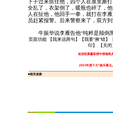
下子过来抓住他，四个人在屋里厮打
全乱了，衣架倒了，暖瓶也碎了，他
人在扯他，他回手一拳，就打在李雁
员赶紧报警。后来警察来了，双方到
牛振华说李雁告他“纯粹是颠倒黑白”
页面功能 【
我来说两句
】【
我要“揪”错
】
印
】 【
关闭
短信投票赢取榜中榜颁奖
2003年度十大“娱乐看点
■
相关连接