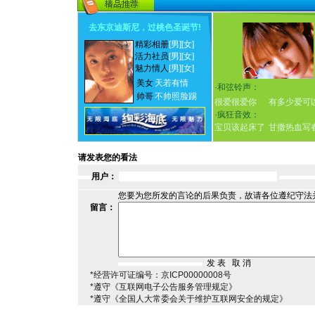
去东京迪斯尼，过桃色圣诞节
!
精彩相册
[男]
[女]
活力社员
[男]
[女]
魅力情人
[男]
[女]
美女
天若有情
·
和弦铃声：
帅哥
不帅照脸踢
很爱很爱你
有多少爱可
·
疯狂音效：
宝贝该起床了
甘撒热血写
请发表您的看法
用户：
您要为您所发的言论的后果负责，故请各位遵纪守法
留言：
*经营许可证编号：京ICP00000008号
*遵守《互联网电子公告服务管理规定》
*遵守《全国人大常委会关于维护互联网安全的规定》