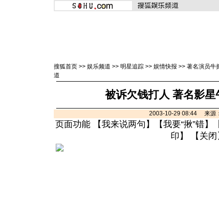
搜狐首页
>>
娱乐频道
>>
明星追踪
>>
娱情快报
>>
著名演员牛振
道
被诉欠钱打人 著名影星
2003-10-29 08:44 
页面功能 【
我来说两句
】【
我要“揪”错
】
印
】 【
关闭