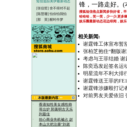
短信追踪美伊最新动态
锋，一路走好。(
[张信哲]
舍不得对不起
搜狐短信焦点新闻多快好省，半
[陈慧珊]
怕你怕我怕
哈哈哈，笑一笑，少一少,更多
[那 英]
醒时作梦
娱乐圈最新动态花边绯闻，娱乐
相关新闻:
谢霆锋工体宣布暂别
张柏芝抱住“翻版谢
考虑与王菲结婚 
陈奕迅发起签名运动
明星流年不利大排
谢霆锋送王菲的FE1
谢霆锋涉嫌殴打记者
对前男友关爱依旧 
本版最新内容
·
香港知性美女感性帅
哥出炉 郭蔼明古天乐
列最佳
·
担心商业先机被占 赵
本山大把注册“刘老