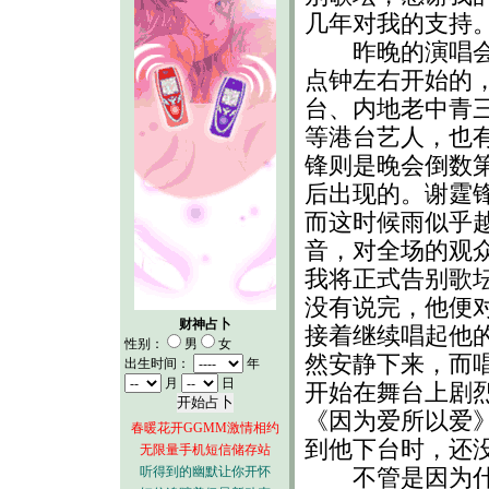
几年对我的支持。
昨晚的演唱会
点钟左右开始的
台、内地老中青
等港台艺人，也
锋则是晚会倒数
后出现的。谢霆
而这时候雨似乎
音，对全场的观
我将正式告别歌
没有说完，他便
财神占卜
接着继续唱起他
性别：
男
女
然安静下来，而
出生时间：
年
月
日
开始在舞台上剧
《因为爱所以爱
春暖花开GGMM激情相约
到他下台时，还
无限量手机短信储存站
听得到的幽默让你开怀
不管是因为什么