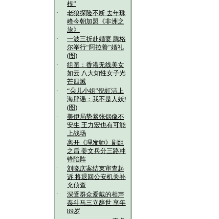
根”
·
老狼探险不断 去年珠
峰今朝加盟《非洲之
旅》
·
一波三折赴婚宴 腾格
尔举行“阿拉善”婚礼
(图)
·
组图：香港无线美女
如云 八大知性女子光
芒四溅
·
“朵儿小姐”倪虹洁上
海辟谣：我不是人妖!
(图)
·
美伊局势紧张偶像不
安生 王力宏也有可能
上战场
·
离开《理发师》剧组
之后 姜文兵分三路冲
锋陷阵
·
刘晓庆案结束审查起
诉 将退回公安机关补
充侦查
·
深受群众爱戴的相声
泰斗马三立辞世 享年
89岁