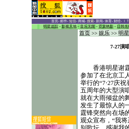
首页
-
邮件
-
短信
-
商城
-
搜索
-
新闻
-
体育
-
财经
-
Ｉ
明星追踪
－
影视天地
－
音乐无限
－
霓裳艳影
－
日韩先
首页
娱乐
明
>>
>>
7-27
香港明星谢霆
参加了在北京工
举行的“7·27庆
五周年的大型演唱
就在大雨倾盆的
发生了最惊人的
霆锋突然向在场的
观众宣布，“我将
别歌坛，感谢我