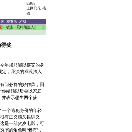
95933
上网只花6毛
钱
出国
-
校友录
-
游戏
宝
－
动漫
－
只约陌生人
能得奖
今年却只能以嘉宾的身
规定，我演的戏没法入
有问必答的好作风，因
“你结婚以后会以家庭
，并表示想生两个孩
了一个逃犯身份的年轻
很有正义感又很讲义
这是一部贺岁电影，可
演的角色叫‘老布’，