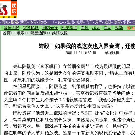
-
商城
-
搜索
-
新闻
-
体育
-
财经
-
ＩＴ
-
女人
-
生活
-
健康
-
汽车
-
房产
-
旅游
-
教育
-
求职
-
－
音乐无限
－
霓裳艳影
－
日韩先锋
－
欧美流行
－
专题
－
聊天
－
专访
－
视频
－
漫画
首页
>>
娱乐
>>
明星追踪
>>
娱情快报
陆毅：如果我的戏这次也入围金鹰，还
2001-11-04 16:35:48 羊城晚报
去年陆毅凭《永不瞑目》在首届金鹰节上成为最耀眼的明星，
份出席。陆毅认为，这是因为今年的评奖规则不同，“听说上面有
围，如果我们的戏能参评，我有信心还得奖。”
在明星见面会上，陆毅依然一副很腼腆的样子，也保持了以往
此记者们的问题最后越来越“八卦”，甚至有记者直截了当地问他：
为主吗？你打算生几个孩子？”陆毅笑着答道：“我会以家庭为主”
子。那记者竟信以为真，“这不是违反计划生育政策吗？”
陆毅透露了他最近三部戏的情况：“我在《粉红女郎》中客串
人，留着染成白色和红色的长头发，虽然是反面形象，但这个角色
气，我很喜欢。另一部戏是正在拍的由夏钢导演的《一见钟情》，
能在明年的情人节开始放映。这是一个有新意的现代爱情故事，我扮