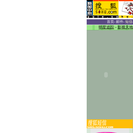
首页
-
邮件
-
短信
明星追踪
－
影视天地