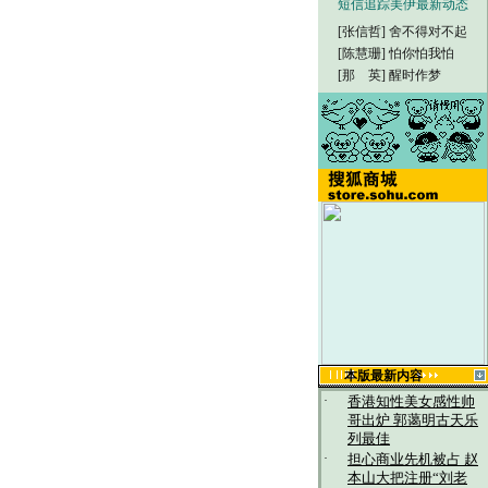
短信追踪美伊最新动态
[张信哲]
舍不得对不起
[陈慧珊]
怕你怕我怕
[那 英]
醒时作梦
本版最新内容
·
香港知性美女感性帅
哥出炉 郭蔼明古天乐
列最佳
·
担心商业先机被占 赵
本山大把注册“刘老