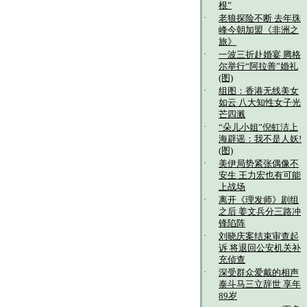
根”
·
老狼探险不断 去年珠
峰今朝加盟《非洲之
旅》
·
一波三折赴婚宴 腾格
尔举行“阿拉善”婚礼
(图)
·
组图：香港无线美女
如云 八大知性女子光
芒四溅
·
“朵儿小姐”倪虹洁上
海辟谣：我不是人妖!
(图)
·
美伊局势紧张偶像不
安生 王力宏也有可能
上战场
·
离开《理发师》剧组
之后 姜文兵分三路冲
锋陷阵
·
刘晓庆案结束审查起
诉 将退回公安机关补
充侦查
·
深受群众爱戴的相声
泰斗马三立辞世 享年
89岁