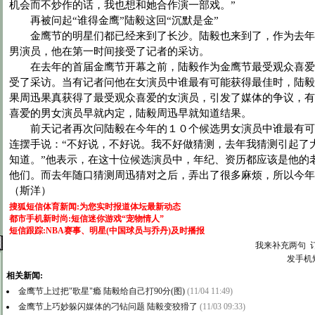
机会而不炒作的话，我也想和她合作演一部戏。”
再被问起“谁得金鹰”陆毅这回“沉默是金”
金鹰节的明星们都已经来到了长沙。陆毅也来到了，作为去年
男演员，他在第一时间接受了记者的采访。
在去年的首届金鹰节开幕之前，陆毅作为金鹰节最受观众喜爱
受了采访。当有记者问他在女演员中谁最有可能获得最佳时，陆毅
果周迅果真获得了最受观众喜爱的女演员，引发了媒体的争议，有
喜爱的男女演员早就内定，陆毅周迅早就知道结果。
前天记者再次问陆毅在今年的１０个候选男女演员中谁最有可
连摆手说：“不好说，不好说。我不好做猜测，去年我猜测引起了
知道。”他表示，在这十位候选演员中，年纪、资历都应该是他的
他们。而去年随口猜测周迅猜对之后，弄出了很多麻烦，所以今年
（斯洋）
搜狐短信体育新闻:为您实时报道体坛最新动态
都市手机新时尚:短信迷你游戏“宠物情人”
短信跟踪:NBA赛事、明星(中国球员与乔丹)及时播报
我来补充两句
发手机
相关新闻:
金鹰节上过把"歌星"瘾 陆毅给自己打90分(图)
(11/04 11:49)
金鹰节上巧妙躲闪媒体的刁钻问题 陆毅变狡猾了
(11/03 09:33)