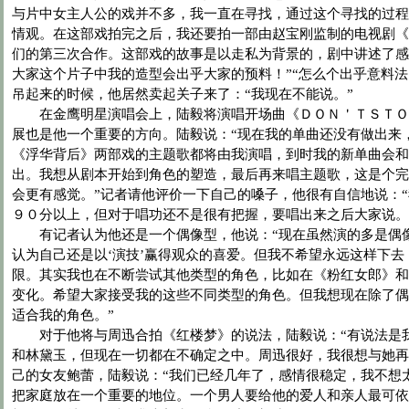
与片中女主人公的戏并不多，我一直在寻找，通过这个寻找的过程
情观。在这部戏拍完之后，我还要拍一部由赵宝刚监制的电视剧《
们的第三次合作。这部戏的故事是以走私为背景的，剧中讲述了感
大家这个片子中我的造型会出乎大家的预料！”“怎么个出乎意料法
吊起来的时候，他居然卖起关子来了：“我现在不能说。”
在金鹰明星演唱会上，陆毅将演唱开场曲《ＤＯＮ＇ＴＳＴＯ
展也是他一个重要的方向。陆毅说：“现在我的单曲还没有做出来
《浮华背后》两部戏的主题歌都将由我演唱，到时我的新单曲会和
出。我想从剧本开始到角色的塑造，最后再来唱主题歌，这是个完
会更有感觉。”记者请他评价一下自己的嗓子，他很有自信地说：
９０分以上，但对于唱功还不是很有把握，要唱出来之后大家说。
有记者认为他还是一个偶像型，他说：“现在虽然演的多是偶
认为自己还是以‘演技’赢得观众的喜爱。但我不希望永远这样下去
限。其实我也在不断尝试其他类型的角色，比如在《粉红女郎》和
变化。希望大家接受我的这些不同类型的角色。但我想现在除了偶
适合我的角色。”
对于他将与周迅合拍《红楼梦》的说法，陆毅说：“有说法是
和林黛玉，但现在一切都在不确定之中。周迅很好，我很想与她再
己的女友鲍蕾，陆毅说：“我们已经几年了，感情很稳定，我不想
把家庭放在一个重要的地位。一个男人要给他的爱人和亲人最可依