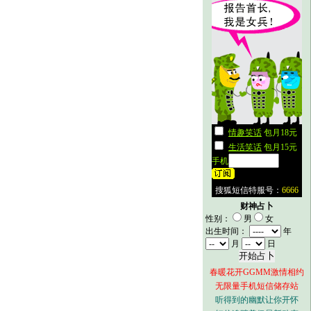
财神占卜
性别：
男
女
出生时间：
年
月
日
春暖花开GGMM激情相约
无限量手机短信储存站
听得到的幽默让你开怀