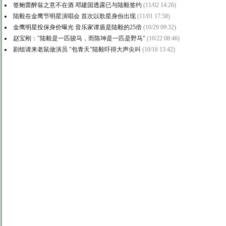
签鲍蕾醉翁之意不在酒 邓建国透露已与陆毅签约
(11/02 14:26)
陆毅在金鹰节明星演唱会 首次以歌星身份出现
(11/01 17:58)
金鹰明星投保身价曝光 音乐家谭盾是陆毅的25倍
(10/29 09:32)
赵宝刚："陆毅是一匹骏马，而陈坤是一匹是野马"
(10/22 08:46)
剧组请来老鼠做演员 "包青天"陆毅吓得大声尖叫
(10/16 13:42)