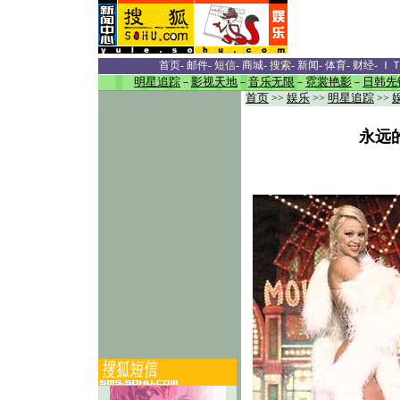
首页
-
邮件
-
短信
-
商城
-
搜索
-
新闻
-
体育
-
财经
-
Ｉ
明星追踪
－
影视天地
－
音乐无限
－
霓裳艳影
－
日韩先
首页
>>
娱乐
>>
明星追踪
>>
永远的