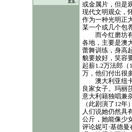
更多
...
或金属片，但是
现代文明观众，
作为一种光明正
某一个或几个包
而今红磨坊有4
各地，主要是澳
蕾舞训练，身高起
貌要姣好，笑容
起薪1.2万法郎（
万，他们付出很
澳大利亚纽卡斯
良家女子。玛丽
意大利籍独唱兼
（此剧演了12年
人们说她仍然具有
公斤，她能像少女
评论妮可·基德曼