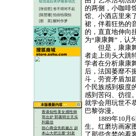
由于艺术活动活
短信追踪美伊最新动态
的两侧，小咖啡
[张信哲]
舍不得对不起
馆、小酒店里来
[陈慧珊]
怕你怕我怕
[那 英]
醒时作梦
裙，伴着狂热的
的，直直地伸向
为“康康舞”，认
但是，康康舞在
者走上街头大跳
学者在分析康康舞
后，法国萎靡不
斗，劳资矛盾加
个民族感到极度
感到苦闷、彷徨
就学会用玩世不
本版最新内容
巴黎弥漫。
·
香港知性美女感性帅
1889年10月
哥出炉 郭蔼明古天乐
列最佳
生。红磨坊画家
·
担心商业先机被占 赵
了那些贪婪的看
本山大把注册“刘老