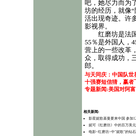
吧，她尽力而为
坊的经历，就像“
活出现奇迹。许
影视界。
红磨坊是法国娱
55％是外国人，
营上的一些改革
众，取得成功，三
郎。
与天同庆：中国队世
十强赛短信猜，赢者
专题新闻:美国对阿
相关新闻:
影星妮歌基曼要来中国 参加1
妮可《红磨坊》中的百万美元
电影<红磨坊>中"妮歌"的钻