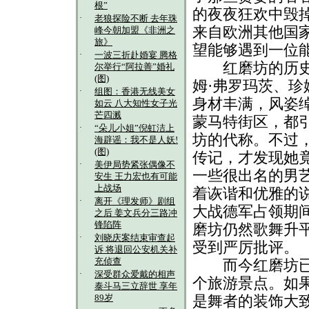
根”
的夜夜狂欢中毁
·
老狼探险不断 去年珠
来自欧洲其他国
峰今朝加盟《非洲之
旅》
望能够遇到一位
·
一波三折赴婚宴 腾格
红磨坊的历史上
尔举行“阿拉善”婚礼
(图)
姆·弗罗玛茨、珍
·
组图：香港无线美女
身材丰满，风姿
如云 八大知性女子光
芒四溅
蒙马特街区，都
·
“朵儿小姐”倪虹洁上
坊的代称。不过
海辟谣：我不是人妖!
(图)
传记，才发现她
·
美伊局势紧张偶像不
一些很出名的男
安生 王力宏也有可能
上战场
着诙谐和优雅的说
·
离开《理发师》剧组
大战德军占领期
之后 姜文兵分三路冲
锋陷阵
磨坊仍然歌舞升
·
刘晓庆案结束审查起
受到严厉批评。
诉 将退回公安机关补
充侦查
而今红磨坊已成
·
深受群众爱戴的相声
个旅游景点。如
泰斗马三立辞世 享年
是舞者的装饰大
89岁