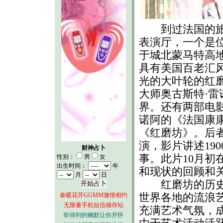
到过法国的旅游
表演厅，一个是
于城北蒙马特高
具有美国百老汇
光的大叶轮的红
大师奥古斯特·
界。还有两部电
诺阿的《法国康
《红磨坊》。后
演，影片讲述19
财神占卜
事。此片10月
性别：
男
女
出生时间：
年
和现状的回顾和
月
日
红磨坊的历史可
世界各地的流浪
春暖花开GGMM激情相约
无限量手机短信储存站
充满艺术气氛，
听得到的幽默让你开怀