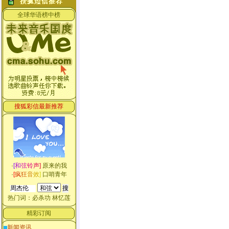
全球华语榜中榜
搜狐彩信最新推荐
·
[
和
弦
铃
声
]
原来的我
·
[
疯
狂
音
效
]
口哨青年
热门词：
必杀功
林忆莲
精彩订阅
新闻资讯