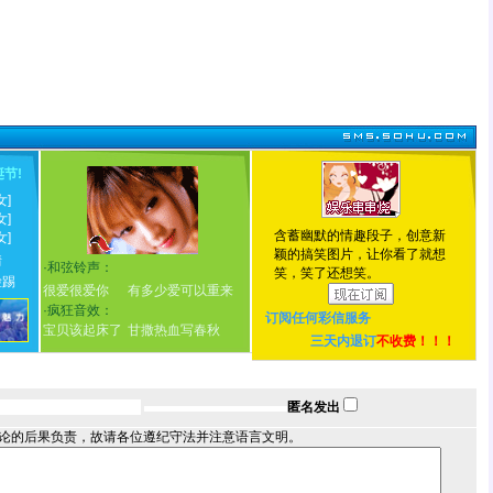
诞节
!
女]
女]
含蓄幽默的情趣段子，创意新
女]
颖的搞笑图片，让你看了就想
情
·
和弦铃声：
笑，笑了还想笑。
脸踢
很爱很爱你
有多少爱可以重来
·
疯狂音效：
订阅任何
彩信服务
宝贝该起床了
甘撒热血写春秋
三天内退订
不收费！！！
匿名发出
论的后果负责，故请各位遵纪守法并注意语言文明。