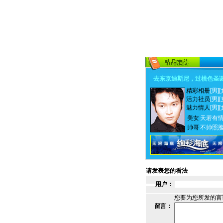
去东京迪斯尼，过桃色圣
精彩相册
[男]
[
活力社员
[男]
[
魅力情人
[男]
[
美女
天若有
帅哥
不帅照
请发表您的看法
用户：
您要为您所发的言
留言：