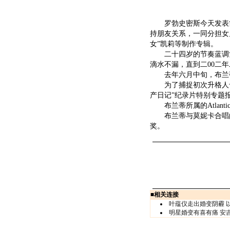
罗勃史密斯今天发表简
持朋友关系，一同分担女
女”凯莉等制作专辑。
二十四岁的节奏蓝调女
滴水不漏，直到二00二
去年六月中旬，布兰蒂
为了捕捉初次升格人母
产日记”纪录片特别专题
布兰蒂所属的Atlanti
布兰蒂与莫妮卡合唱的“Th
奖。
■
相关连接
叶蕴仪走出婚变阴霾 
明星婚变有喜有痛 安