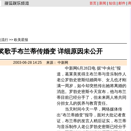
首页
|
新闻
|
短信
|
邮件
|
美流行
>>
欧美星报
奖歌手布兰蒂传婚变 详细原因未公开
2003-06-28 14:25 来源： 中新网
中新网6月28日电 据“中央社”报
道，葛莱美奖得主布兰蒂与音乐制作人
老公罗勃史密斯结婚两年、女儿也才刚
满一周岁，如今却突然传出她将离婚的
消息。罗勃史密斯今天宣布，他与布兰
蒂目前已经分手了，但未来两人将共同
分担女儿的抚养与教育责任。
当天时间今天一早，网络媒体传
出“布兰蒂婚变”报导，面对大批记者查
证，布兰蒂的发言人稍后证实，布兰蒂
与音乐制作人老公罗勃史密斯已经分手