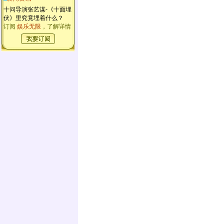
十问导演张艺谋-《十面埋
伏》里究竟埋着什么？
订阅
娱乐无限
，了解详情