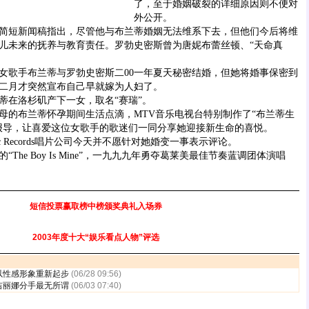
了，至于婚姻破裂的详细原因则不便对
外公开。
短新闻稿指出，尽管他与布兰蒂婚姻无法维系下去，但他们今后将维
儿未来的抚养与教育责任。罗勃史密斯曾为唐妮布蕾丝顿、“天命真
歌手布兰蒂与罗勃史密斯二00一年夏天秘密结婚，但她将婚事保密到
年二月才突然宣布自己早就嫁为人妇了。
在洛杉矶产下一女，取名“赛瑞”。
的布兰蒂怀孕期间生活点滴，MTV音乐电视台特别制作了“布兰蒂生
报导，让喜爱这位女歌手的歌迷们一同分享她迎接新生命的喜悦。
c Records唱片公司今天并不愿针对她婚变一事表示评论。
e Boy Is Mine”，一九九九年勇夺葛莱美最佳节奏蓝调团体演唱
短信投票赢取榜中榜颁奖典礼入场券
2003年度十大“娱乐看点人物”评选
以性感形象重新起步
(06/28 09:56)
吉丽娜分手最无所谓
(06/03 07:40)