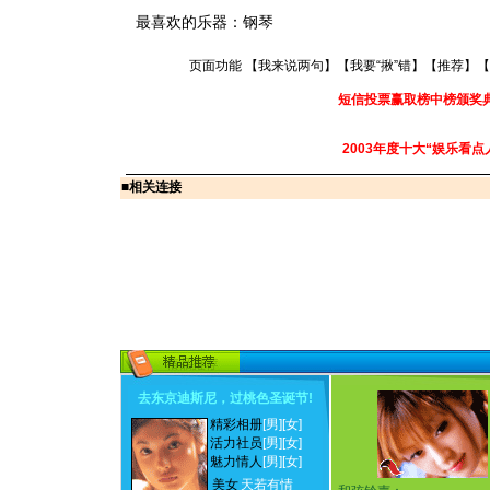
最喜欢的乐器：钢琴
页面功能 【
我来说两句
】【
我要“揪”错
】【
推荐
】【
短信投票赢取榜中榜颁奖
2003年度十大“娱乐看点
■
相关连接
去东京迪斯尼，过桃色圣诞节
!
精彩相册
[男]
[女]
活力社员
[男]
[女]
魅力情人
[男]
[女]
美女
天若有情