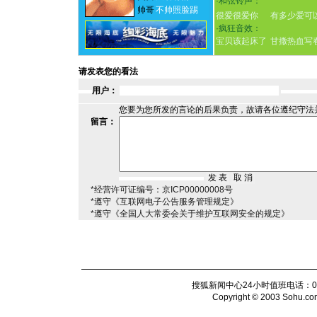
·
和弦铃声：
帅哥
不帅照脸踢
很爱很爱你
有多少爱可
·
疯狂音效：
宝贝该起床了
甘撒热血写
请发表您的看法
用户：
您要为您所发的言论的后果负责，故请各位遵纪守法
留言：
*经营许可证编号：京ICP00000008号
*遵守《互联网电子公告服务管理规定》
*遵守《全国人大常委会关于维护互联网安全的规定》
搜狐新闻中心24小时值班电话：010-6
Copyright © 2003 Sohu.com I