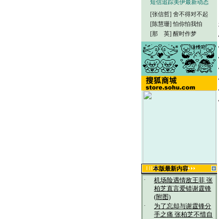
短信追踪美伊最新动态
[张信哲]
舍不得对不起
[陈慧珊]
怕你怕我怕
[那 英]
醒时作梦
本版最新内容
·
机场险遇情敌王菲 张
柏芝直言爱错谢霆锋
(附图)
·
为了忘却与谢霆锋分
手之痛 张柏芝不惜自