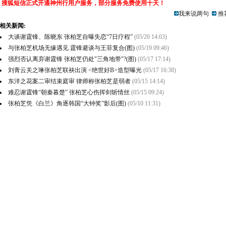
搜狐短信正式开通神州行用户服务，部分服务免费使用十天！
我来说两句
推
相关新闻:
大谈谢霆锋、陈晓东 张柏芝自曝失恋“7日疗程”
(05/20 14:03)
与张柏芝机场无缘遇见 霆锋避谈与王菲复合(图)
(05/19 09:46)
强烈否认离弃谢霆锋 张柏芝仍处"三角地带"?(图)
(05/17 17:14)
刘青云关之琳张柏芝联袂出演 <绝世好B>造型曝光
(05/17 16:38)
东洋之花案二审结束庭审 律师称张柏芝是弱者
(05/15 14:14)
难忍谢霆锋“朝秦暮楚” 张柏芝心伤挥剑斩情丝
(05/15 09:24)
张柏芝凭《白兰》角逐韩国“大钟奖”影后(图)
(05/10 11:31)