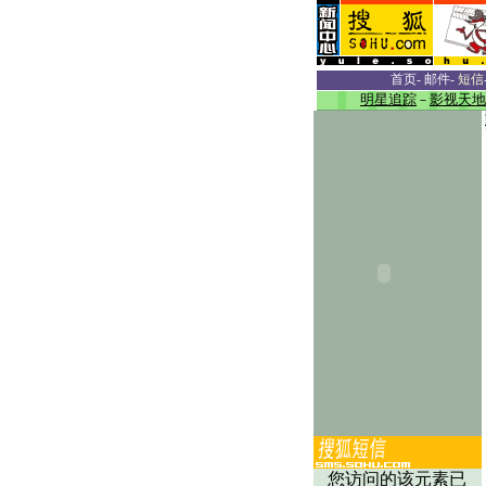
首页
-
邮件
-
短信
明星追踪
－
影视天地