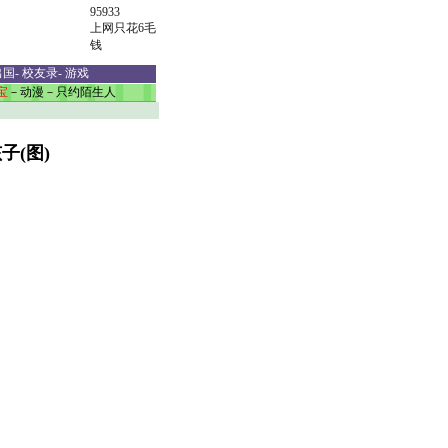
95933
上网只花6毛
钱
出国
-
校友录
-
游戏
宝
－
动漫
－
只约陌生人
(图)