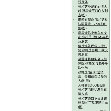
残身体
·
张柏芝圣诞前心情大
靓 祝霆锋王菲白头到
老(图)
·
旧爱有新欢 张柏芝默
认同霆锋、小春拍过
拖(图)
·
谢霆锋陈小春各有女
友 张柏芝:他们不再是
我朋友
·
猛片巡礼现场失控狂
笑 张柏芝自爆：我没
男朋友
·
谢霆锋将服务老人智
障院 张柏芝与老外寻
欢作乐
·
张柏芝“解读”爱情
观：要相信自己爱的
人(附图)
·
为锋菲恋6天没合眼
张柏芝“狮吼”发自真
情实感
·
张柏芝绝口不提谢霆
锋 隐约可见眼泛泪光
(图)