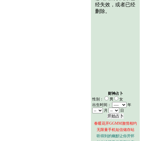
财神占卜
性别：
男
女
出生时间：
年
月
日
春暖花开GGMM激情相约
无限量手机短信储存站
听得到的幽默让你开怀