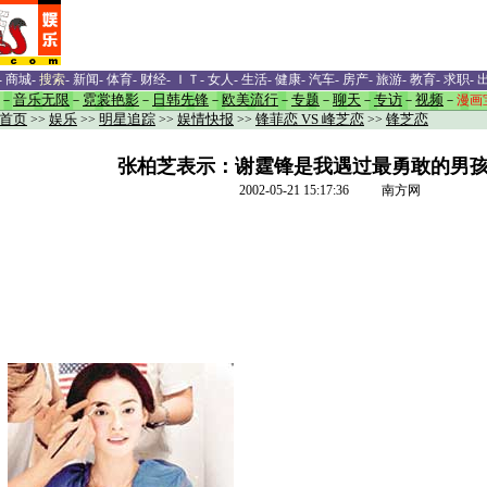
-
商城
-
搜索
-
新闻
-
体育
-
财经
-
ＩＴ
-
女人
-
生活
-
健康
-
汽车
-
房产
-
旅游
-
教育
-
求职
-
－
音乐无限
－
霓裳艳影
－
日韩先锋
－
欧美流行
－
专题
－
聊天
－
专访
－
视频
－
漫画
首页
>>
娱乐
>>
明星追踪
>>
娱情快报
>>
锋菲恋 VS 峰芝恋
>>
锋芝恋
张柏芝表示：谢霆锋是我遇过最勇敢的男孩子
2002-05-21 15:17:36 南方网