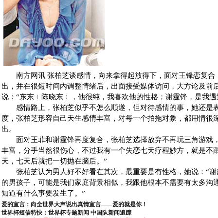
南方网讯 张柏芝谈感情，向来拿得起放得下，面对王锋恋复合
出，并在很短时间内调整情绪后，出面接受媒体访问，大方论及前
说：“东东﹙陈晓东﹚，他很纯，我喜欢他的性格；谢霆锋，是我遇
感情路上，张柏芝似乎不怎么顺遂，但对待感情的事，她还是表
度，张柏芝形容自己天生感情丰富，对每一个拍拖对象，都用情很
出。
面对王菲和谢霆锋再度复合，张柏芝选择放弃不再玩三角游戏，
丰富，分手当然很伤心，不过我有一个失恋七天疗程妙方，就是不
天，七天后就把一切抛在脑后。”
张柏芝认为男人好不好看在其次，最重要是有性格，她说：“谢
的男孩子，可能是我们家庭背景相似，我跟他根本不需要有太多沟
知道有什么事要发生了。”
爱的宣言：向全世界大声说出真情宣言——爱的就是你！
世界杯短信特快：世界杯专题新闻 中国队新闻追踪