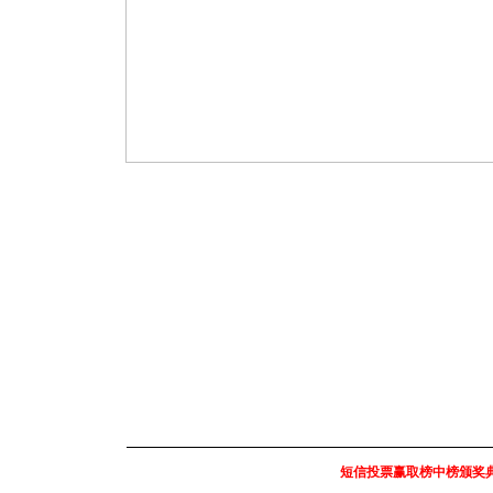
短信投票赢取榜中榜颁奖