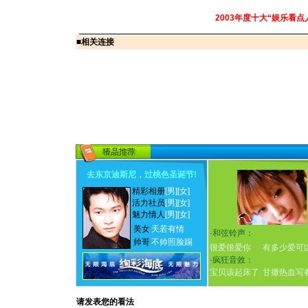
2003年度十大“娱乐看点
■
相关连接
去东京迪斯尼，过桃色圣诞节
!
精彩相册
[男]
[女]
活力社员
[男]
[女]
魅力情人
[男]
[女]
美女
天若有情
·
和弦铃声：
帅哥
不帅照脸踢
很爱很爱你
有多少爱可
·
疯狂音效：
宝贝该起床了
甘撒热血写
请发表您的看法