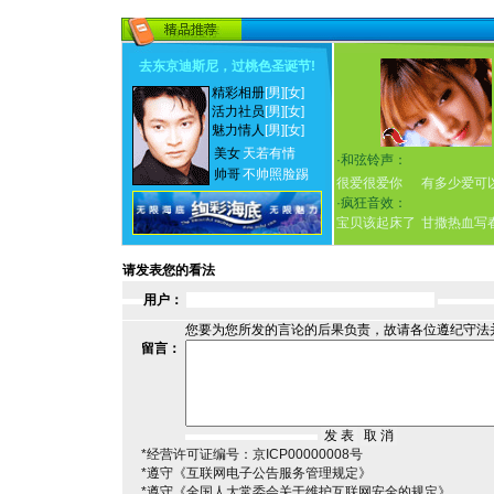
去东京迪斯尼，过桃色圣诞节
!
精彩相册
[男]
[女]
活力社员
[男]
[女]
魅力情人
[男]
[女]
美女
天若有情
·
和弦铃声：
帅哥
不帅照脸踢
很爱很爱你
有多少爱可
·
疯狂音效：
宝贝该起床了
甘撒热血写
请发表您的看法
用户：
您要为您所发的言论的后果负责，故请各位遵纪守法
留言：
*经营许可证编号：京ICP00000008号
*遵守《互联网电子公告服务管理规定》
*遵守《全国人大常委会关于维护互联网安全的规定》