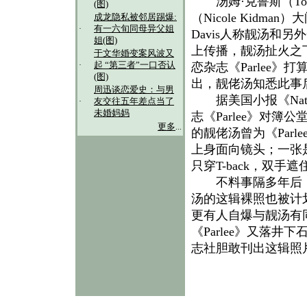
汤姆·克鲁斯（Tom
(图)
（Nicole Kidm
成龙隐私被邻居踢爆:
·
有一六旬同母异父姐
Davis人称靓汤和
姐(图)
上传播，靓汤扯火之
于文华婚变案风波又
·
起 “第三者”一口否认
恋杂志《Parlee》
(图)
出，靓佬汤知悉此事
周迅谈恋爱史：与男
据美国小报《Natio
·
友交往五年差点当了
未婚妈妈
志《Parlee》对
更多
...
的靓佬汤曾为《Par
上身面向镜头；一张
只穿T-back，双手
不料事隔多年后，《P
汤的这辑裸照也被计
更有人自爆与靓汤有
《Parlee》又落井
志社胆敢刊出这辑照