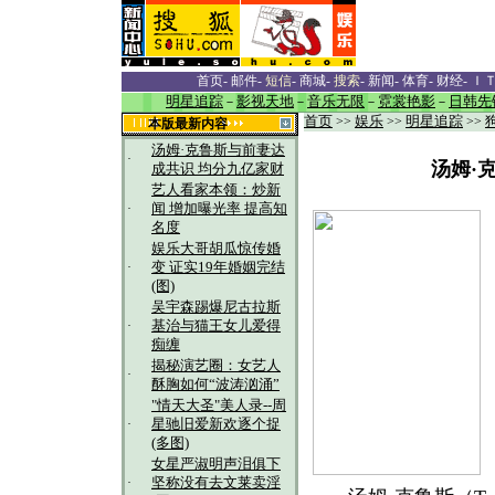
首页
-
邮件
-
短信
-
商城
-
搜索
-
新闻
-
体育
-
财经
-
Ｉ
明星追踪
－
影视天地
－
音乐无限
－
霓裳艳影
－
日韩先
首页
>>
娱乐
>>
明星追踪
>>
本版最新内容
汤姆·克鲁斯与前妻达
·
汤姆·
成共识 均分九亿家财
艺人看家本领：炒新
·
闻 增加曝光率 提高知
名度
娱乐大哥胡瓜惊传婚
·
变 证实19年婚姻完结
(图)
吴宇森踢爆尼古拉斯
·
基治与猫王女儿爱得
痴缠
揭秘演艺圈：女艺人
·
酥胸如何“波涛汹涌”
"情天大圣"美人录--周
·
星驰旧爱新欢逐个捉
(多图)
女星严淑明声泪俱下
·
坚称没有去文莱卖淫