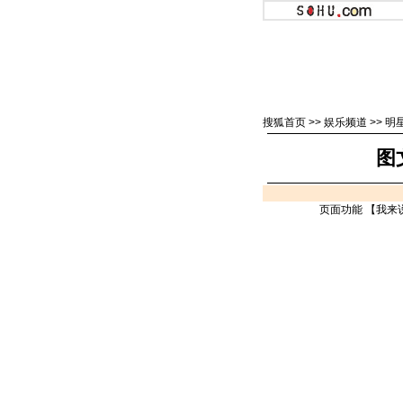
搜狐首页
>>
娱乐频道
>>
明
图
页面功能 【
我来