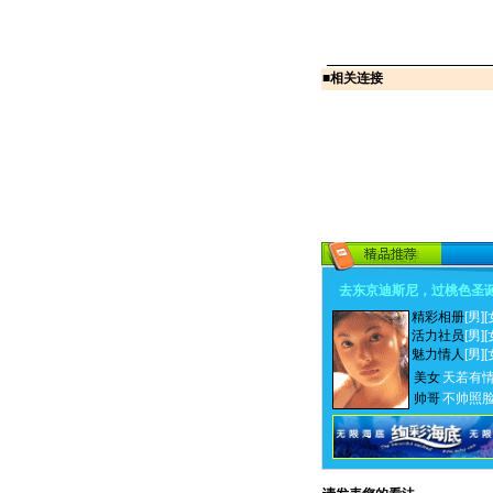
■
相关连接
去东京迪斯尼，过桃色圣
精彩相册
[男]
[
活力社员
[男]
[
魅力情人
[男]
[
美女
天若有
帅哥
不帅照