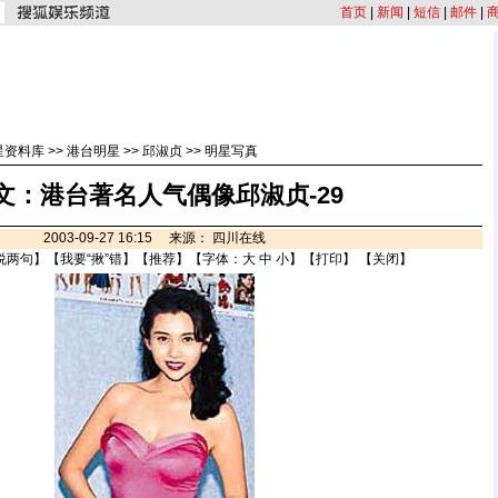
首页
|
新闻
|
短信
|
邮件
|
星资料库
>>
港台明星
>>
邱淑贞
>>
明星写真
文：港台著名人气偶像邱淑贞-29
2003-09-27 16:15 来源： 四川在线
说两句
】【
我要“揪”错
】【
推荐
】【字体：
大
中
小
】【
打印
】 【
关闭
】