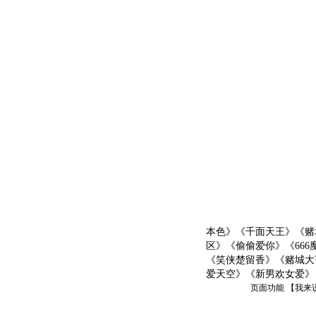
本色》《千面天王》《赌
区》《偷偷爱你》《66
《笑侠楚留香》《赌城大
爱天空》《新男欢女爱》
页面功能 【
我来