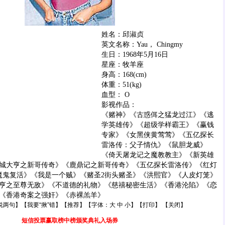
姓名：邱淑贞
英文名称：Yau， Chingmy
生日：1968年5月16日
星座：牧羊座
身高：168(cm)
体重：51(kg)
血型： O
影视作品：
《赌神》《古惑佴之猛龙过江》《逃
学英雄传》《超级学样霸王》《赢钱
专家》《女黑侠黄莺莺》《五亿探长
雷洛传：父子情仇》《鼠胆龙威》
《倚天屠龙记之魔教教主》《新英雄
城大亨之新哥传奇》《鹿鼎记之新哥传奇》《五亿探长雷洛传》《红灯
6魔鬼复活》《我是一个贼》《赌圣2街头赌圣》《洪熙官》《人皮灯笼》
亨之至尊无敌》《不道德的礼物》《慈禧秘密生活》《香港沦陷》《恋
《香港奇案之强奸》《赤裸羔羊》
说两句
】【
我要“揪”错
】【
推荐
】【字体：
大
中
小
】【
打印
】 【
关闭
】
短信投票赢取榜中榜颁奖典礼入场券