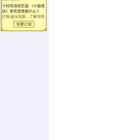
十问导演张艺谋-《十面埋
伏》里究竟埋着什么？
订阅
娱乐无限
，了解详情