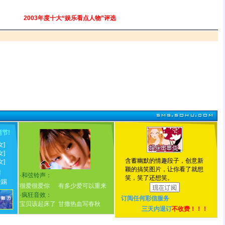
2003年度十大“娱乐看点人物”评选
诞节
!
女]
女]
含蓄幽默的情趣段子，创意新
女]
颖的搞笑图片，让你看了就想
情
·
和弦铃声：
笑，笑了还想笑。
脸踢
很爱很爱你
有多少爱可以重来
·
疯狂音效：
订阅任何
彩信服务
宝贝该起床了
甘撒热血写春秋
三天内退订
不收费！！！