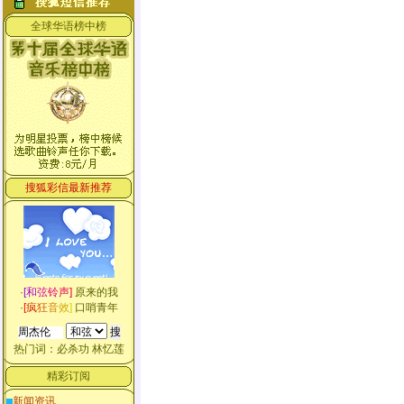
全球华语榜中榜
搜狐彩信最新推荐
·
[
和
弦
铃
声
]
原来的我
·
[
疯
狂
音
效
]
口哨青年
热门词：
必杀功
林忆莲
精彩订阅
新闻资讯