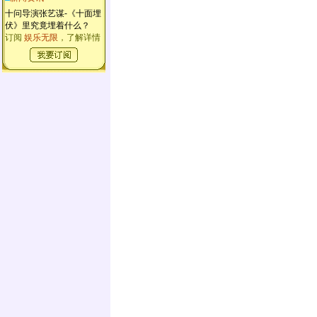
十问导演张艺谋-《十面埋
伏》里究竟埋着什么？
订阅
娱乐无限
，了解详情