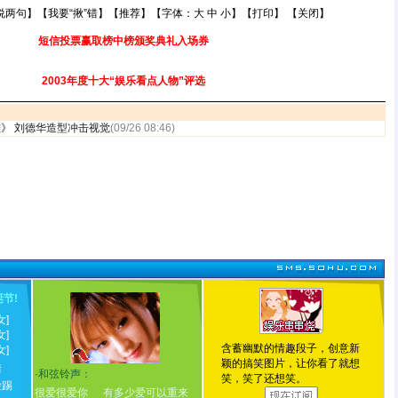
说两句
】【
我要“揪”错
】【
推荐
】【字体：
大
中
小
】【
打印
】 【
关闭
】
短信投票赢取榜中榜颁奖典礼入场券
2003年度十大“娱乐看点人物”评选
雄》 刘德华造型冲击视觉
(09/26 08:46)
诞节
!
女]
女]
含蓄幽默的情趣段子，创意新
女]
颖的搞笑图片，让你看了就想
情
·
和弦铃声：
笑，笑了还想笑。
脸踢
很爱很爱你
有多少爱可以重来