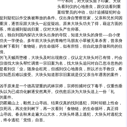
一个和尚，对大块头留下印象。大块
头看到仪的心地善良，跟仪说看到重
案组警员的冲动，估计追捕疑犯时会
捉到疑犯以作交换被释放的条件。仪出身自警察世家，父亲和兄长同因
重演，逐答应跟大块头一起捉疑凶。原来大块头功夫了得，藉这方面的
系，终追捕到疑凶归案，仪对大块头产生仰慕。
独自到国内探访大块头出身的寺院，知道大块头的身世----自小便
功夫一学便会。多年前大块头的青梅竹马朋友小翠被无辜杀害，曾亲身
在树下看到「食物链」的生命循环，似有所悟，但自此放弃做和尚的往
情。
飞天贼而堕楼，大块头及时出现救仪，仪认定大块头对己有情，约会
仪借找大块头帮忙调查一宗旧案为名，找大块头追问对自己忽冷忽热的
是看到仪「业」随身会枉死，但感到仪心地善良，所以才出手救仪，希
仪知悉后难以接受。大块头知道那宗旧案就是仪父亲当年遇害的案件，
手原来是一个德高望重的武林宗师，宗师拒捕对仪下毒手，仪重伤垂
头以为已成功化解逐安然离开。仪伤愈后决为大块头送上一份「礼
的案件。
匿藏山上，毅然上山寻凶。结果仪真的找到逃犯，同时却赔上性命，
仪死讯，再次坐到树下，再一次看到「食物链」的生命循环，真正得
山寻凶。春去秋来走遍大山大水，大块头终遇上逃犯，大块头对逃犯文
，终令逃犯「觉悟」自首。