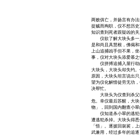
两败俱亡，并扬言有办法
捉贼而殉职，仪不想历史
知识查到死者跟疑凶的关
仪欲了解大块头多一点，
是和尚且具慧根，佛偈和
上山追捕凶手但不果，坐
事，仪对大块头添爱慕之
仪拼搏追捕入屋行劫的
大块头，大块头却失约。
原因，大块头坦言说出只
望为仪化解惜徒劳无功，
决帮忙。
大块头为仪查到杀父凶
危。幸仪最后苏醒，大块
物」，回到国内翻查小翠
仪知道杀小翠的逃犯仍
遭逃犯杀掉。大块头得悉
「悟」。逐披回袈裟，上
武兼用，经过多年的追逐