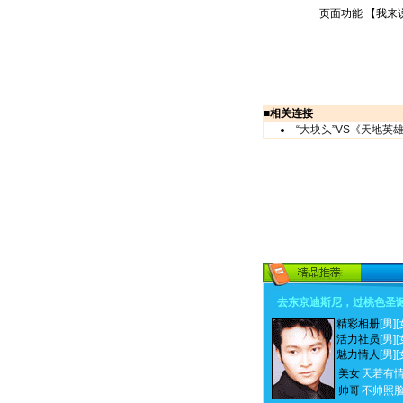
页面功能 【
我来
■
相关连接
“大块头”VS《天地英
去东京迪斯尼，过桃色圣
精彩相册
[男]
[
活力社员
[男]
[
魅力情人
[男]
[
美女
天若有
帅哥
不帅照