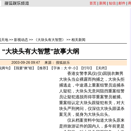
首页
|
新闻
|
短信
|
邮件
|
视天地
>>
影视动态
>>
《大块头有大智慧》
>>
相关新闻
“大块头有大智慧”故事大纲
2003-09-26 09:47 来源：
搜狐娱乐
说两句
】【
我要“揪”错
】【
推荐
】【字体：
大
中
小
】【
打印
】 【
关闭
】
香港女警李凤仪(仪)因脱衣舞男
大块头当众裸露而拘捕之，大块头拒
捕逃走，中途遇上重案组警员追捕杀
人疑犯，大块头无意间阻挡重案组警
员让疑犯逃脱而得罪重案警员被捕。
重案组认定大块头跟疑犯有关，对大
块头严刑拷问，仪深信大块头跟谋杀
案无关，挺身为大块头出头。
仪从档案资料中知道大块头原来
是持旅游证件的国内人，多年前更是