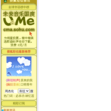
全球华语榜中榜
搜狐彩信最新推荐
·
[
和
弦
铃
声
]
原来的我
·
[
疯
狂
音
效
]
口哨青年
热门词：
必杀功
林忆莲
精彩订阅
新闻资讯