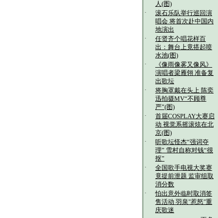
人(图)
·
滚石乐队举行巡回演
唱会 将首次赴中国内
地演出
·
任贤齐个唱花样百
出：舞台上竟搭起喷
水池(图)
·
《像雨像雾又像风》
演唱者梁雁翎 准备复
出歌坛
·
将胸罩戴在头上 陈奕
迅拍摄MV“不顾尊
严”(图)
·
首届COSPLAY大赛启
动 视觉系摇滚炫在北
京(图)
·
听歌坛怪杰“强词夺
理” 雪村自称对钱“很
抠”
·
全国歌手电视大奖赛
竟提前泄题 监审组取
消分数
·
怕出意外临时取消签
售活动 羽泉"惹怒"重
庆歌迷