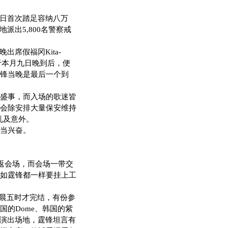
前日首次踏足容纳八万
派出5,800名警察戒
出席假福冈Kita-
锋于本月九日晚到后，便
锋当晚是最后一个到
盛事，而入场的歌迷皆
大会除安排大量保安维持
乱及意外。
当兴奋。
返会场，而会场一带交
如霆锋都一样要挂上工
晨五时才完结，有份参
国的Dome、韩国的紫
踏足演出场地，霆锋坦言有