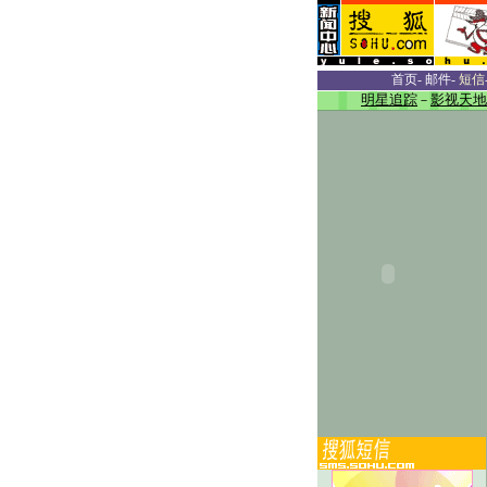
首页
-
邮件
-
短信
明星追踪
－
影视天地