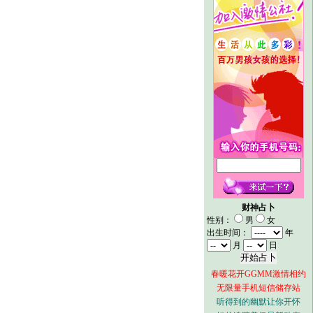
财神占卜
性别：
男
女
出生时间：
年
月
日
春暖花开GGMM激情相约
无限量手机短信储存站
听得到的幽默让你开怀