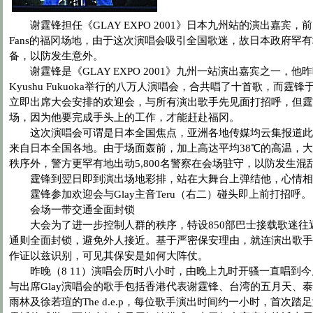
谢霆锋担任《GLAY EXPO 2001》日本九州站的演出嘉宾，
Fans的福冈场地，由于这次演唱会吸引全国歌迷，故日本政府罕有地
备，以防发生意外。
谢霆锋是《GLAY EXPO 2001》九州一站演出嘉宾之一，他昨晚
Kyushu Fukuoka举行的八万人演唱会，合共唱了十首歌，而霆
立即出席大会安排的欢迎会，与所有演出歌手先见面打招呼，但霆
场，因为他要完成手头上的工作，才能赶赴福冈。
这次演唱会可谓是日本全国焦点，亚洲各地传媒均云集报道此
来自日本全国各地。由于场面轰前，加上高达平均38℃的高温，
秩序外，警方更罕有地出动5,800名警察在会场驻守，以防发生混
霆锋到翌日即到演出场地彩排，站在大舞台上弹结他，心情相
霆锋参加欢迎会与Glay主音Teru（右二）碰头即上前打招呼。
会场一带交通全面封锁
大会为了进一步控制人群的秩序，特设850部巴士接载歌迷往
通则全面封锁，避免外人接近。基于严密保安理由，就连演出歌手
作证以兹识别，可见其保安是如何大阵仗。
昨晚（8 11）演唱会历时八小时，由晚上九时开骚一直唱到今
与出席Glay演唱会的歌手包括香港代表谢霆锋、台湾的五月天、泰
雨林及徐若瑄的The d.e.p，每位歌手演出时间约一小时，首次