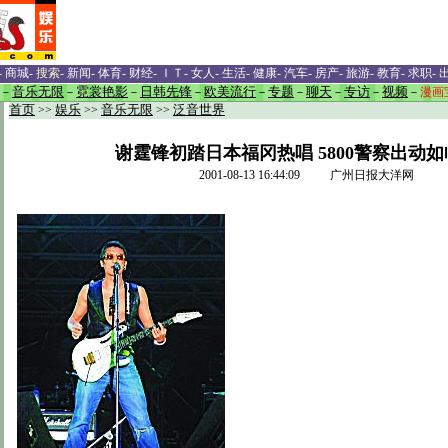
-
商城
-
搜索
-
新闻
-
体育
-
财经
-
ＩＴ
-
女人
-
生活
-
健康
-
汽车
-
房产
-
旅游
-
教育
-
求职
-
－
音乐无限
－
霓裳艳影
－
日韩先锋
－
欧美流行
－
专题
－
聊天
－
专访
－
视频
－
漫画
首页
>>
娱乐
>>
音乐无限
>>
泛音世界
谢霆锋初踏日本福冈热唱 5800警察出动
2001-08-13 16:44:09 广州日报大洋网