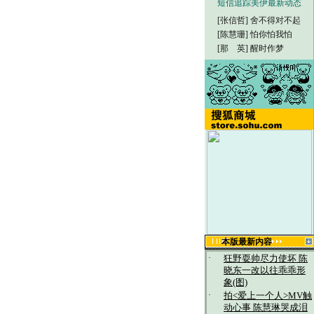
短信追踪美伊最新动态
[张信哲]
舍不得对不起
[陈慧珊]
怕你怕我怕
[那 英]
醒时作梦
本版最新内容
·
狂野耍帅尽力使坏 陈
晓东一改以往乖乖形
象(图)
·
拍<爱上一个人>MV触
动心事 陈慧琳哭成泪