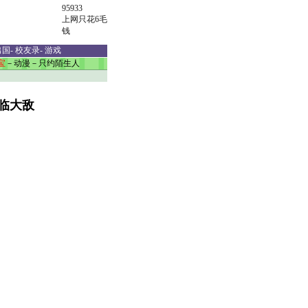
95933
上网只花6毛
钱
出国
-
校友录
-
游戏
宝
－
动漫
－
只约陌生人
如临大敌