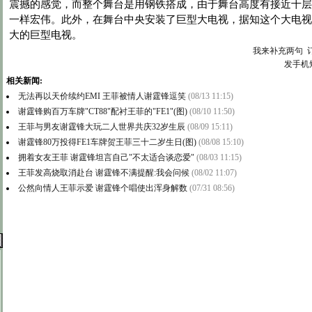
震撼的感觉，而整个舞台是用钢铁搭成，由于舞台高度有接近十层
一样宏伟。此外，在舞台中央安装了巨型大电视，据知这个大电视
大的巨型电视。
我来补充两句
发手机
相关新闻:
无法再以天价续约EMI 王菲被情人谢霆锋逗笑
(08/13 11:15)
谢霆锋购百万车牌"CT88"配衬王菲的"FE1"(图)
(08/10 11:50)
王菲与男友谢霆锋大玩二人世界共庆32岁生辰
(08/09 15:11)
谢霆锋80万投得FE1车牌贺王菲三十二岁生日(图)
(08/08 15:10)
拥着女友王菲 谢霆锋坦言自己"不太适合谈恋爱"
(08/03 11:15)
王菲发高烧取消赴台 谢霆锋不满提醒:我会问候
(08/02 11:07)
公然向情人王菲示爱 谢霆锋个唱使出浑身解数
(07/31 08:56)