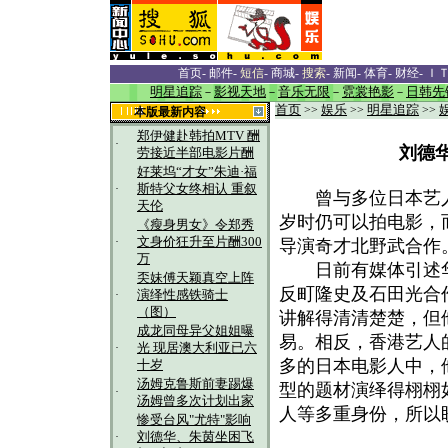
首页
-
邮件
-
短信
-
商城
-
搜索
-
新闻
-
体育
-
财经
-
Ｉ
明星追踪
－
影视天地
－
音乐无限
－
霓裳艳影
－
日韩先
首页
>>
娱乐
>>
明星追踪
>>
本版最新内容
郑伊健赴韩拍MTV 酬
·
刘德
劳接近半部电影片酬
好莱坞“才女”朱迪·福
·
斯特父女终相认 重叙
曾与多位日本艺人
天伦
岁时仍可以拍电影，
《瘦身男女》令郑秀
·
文身价狂升至片酬300
导演奇才北野武合作
万
日前有媒体引述华
奀妹傅天颖真空上阵
反町隆史及石田光合
·
演绎性感铁骑士
（图）
讲解得清清楚楚，但
成龙同母异父姐姐曝
易。相反，香港艺人
·
光 现居澳大利亚已六
多的日本电影人中，
十岁
汤姆克鲁斯前妻踢爆
型的题材演绎得栩栩
·
汤姆曾多次计划出家
人等多重身份，所以
惨受台风"尤特"影响
·
刘德华、朱茵坐困飞