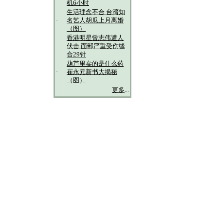
机6小时
生活理念不合 台湾知
·
名艺人胡瓜上月离婚
（图）
香港明星曾志伟遭人
·
伏击 面部严重受伤缝
合29针
葫芦里卖的是什么药
·
崔永元新书大揭秘
（图）
更多
...