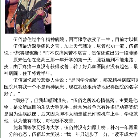
伍佰曾住过半年精神病院，因而辍学改变了一生，目前才以摇
伍佰最近深受痛风之苦，加上天气骤冷，尽管忍功一流，伍佰
说：“想将腿锯断！”而不仅痛风苦不堪言，伍佰还道出另一段凄
原来伍佰在念高三那一年开学的第一天，腿就痛到不能走路，
炎，由于疼痛一直没有获得改善，转了好几家医院都没有起色，最
神病院，住了将近半年。
伍佰回忆那段悲惨人生说：“是同学介绍的，那家精神病院可
医院只有我一个不是精神病患，现在我还很清楚地记得医院的名字
好了。”
“病好了，但我却感到沮丧。”伍佰之所以心情低落，主要是他
物，是众所瞩目的乐队大喇叭手，经常为校争光有许多记功嘉奖纪
是因为生病缺课，后来因为脚不太能走被允许骑机车上学，学校就
他，认为他有特权，对他极不友善。
凭着同等学历报考大学，伍佰并没有如愿上榜，补习一年再重
一分的心态，伍佰却大笑说：”我一年只进步了一分。“读不成大