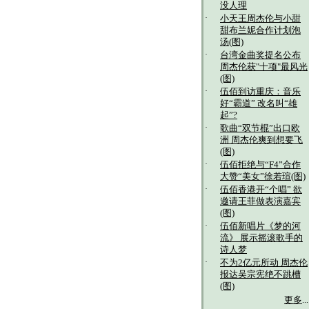
没人理
·
小天王周杰伦与小甜
甜布兰妮合作计划泡
汤(图)
·
台湾金曲奖提名公布
周杰伦获"十项"最风光
(图)
·
伍佰到访重庆：音乐
好“霸道” 改名叫“雄
起”?
·
歌曲“双节棍”出口欧
洲 周杰伦爽到想要飞
(图)
·
伍佰拒绝与“F4”合作
大赞“美女”徐若瑄(图)
·
伍佰香港开“个唱” 欲
邀请王菲做表演嘉宾
(图)
·
伍佰新唱片《梦的河
流》 展示摇滚歌手的
诗人梦
·
不为2亿元所动 周杰伦
报达吴宗宪绝不跳槽
(图)
更多
...