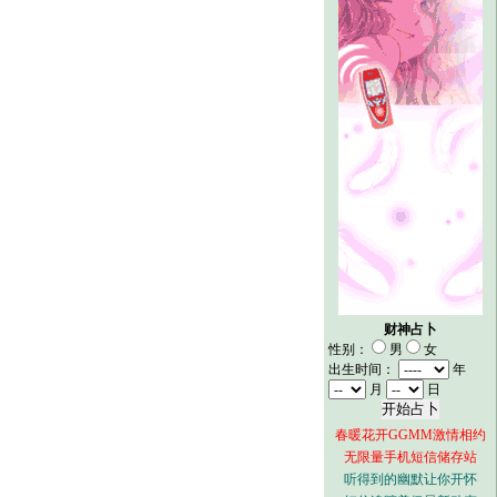
财神占卜
性别：
男
女
出生时间：
年
月
日
春暖花开GGMM激情相约
无限量手机短信储存站
听得到的幽默让你开怀