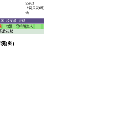
95933
上网只花6毛
钱
出国
-
校友录
-
游戏
宝
－
动漫
－
只约陌生人
幕后花絮
院(图)