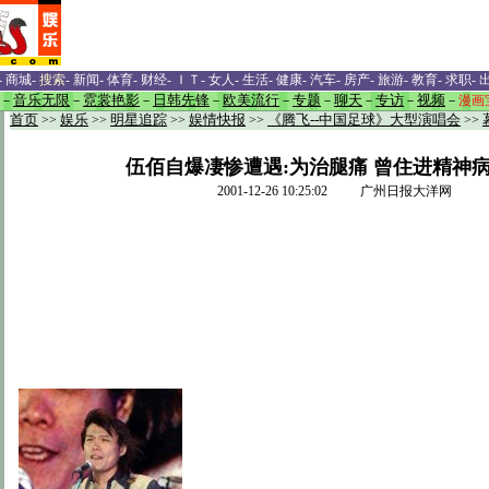
-
商城
-
搜索
-
新闻
-
体育
-
财经
-
ＩＴ
-
女人
-
生活
-
健康
-
汽车
-
房产
-
旅游
-
教育
-
求职
-
－
音乐无限
－
霓裳艳影
－
日韩先锋
－
欧美流行
－
专题
－
聊天
－
专访
－
视频
－
漫画
首页
>>
娱乐
>>
明星追踪
>>
娱情快报
>>
《腾飞--中国足球》大型演唱会
>>
伍佰自爆凄惨遭遇:为治腿痛 曾住进精神病
2001-12-26 10:25:02 广州日报大洋网