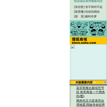
短信追踪美伊最新动态
[张信哲]
舍不得对不起
[陈慧珊]
怕你怕我怕
[那 英]
醒时作梦
本版最新内容
·
吴宗宪推出新综艺节
目 有意再造一个周杰
伦(图)
·
周杰伦王力宏亲历台
湾地震 阿妹夺命狂呼