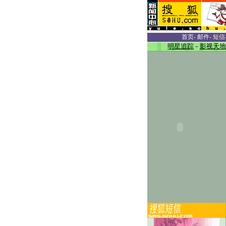
首页
-
邮件
-
短信
明星追踪
－
影视天地