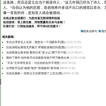
这条路，而且还是立志当个摇滚诗人，”这几年我已经当了诗人，
人。“伍佰认为他的悲观，造就他将许多说不出口的感觉以音乐、
像一首首的诗，是知音人就会被感动。
在线点歌全国通行：为您传递无限深情和祝福
短信游戏：登上救生艇，用智慧赢取生命与金钱！
狂喜打折：订阅短信服务，即可得4折优惠卡！
我来说两句
推荐
相关新闻:
专访台湾音乐人伍佰：我想当一个泪眼杀手(图)
(12/22 15:32)
伍佰演唱会展现无穷魅力 带领歌迷疯狂到底(图)
(12/16 15:27)
伍佰将推出新专辑 要到日本"富士山"脚下开个唱
(11/25 08:47)
期待了两年 创作歌手伍佰最新专辑千呼万唤将出来
(11/24 14:38)
“天后”王菲率性直言：与伍佰的合作不理想
(10/23 10:13)
台湾歌手伍佰"秘密"制作“异国曲风”新专辑
(09/10 11:42)
伍佰忒挑剔 一首歌让天后那英唱了上百次(图)
(09/01 21:38)