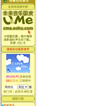
全球华语榜中榜
搜狐彩信最新推荐
·
[
和
弦
铃
声
]
原来的我
·
[
疯
狂
音
效
]
口哨青年
热门词：
必杀功
林忆莲
精彩订阅
新闻资讯