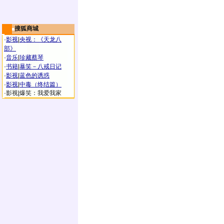
搜狐商城
·
影视
|
央视：《天龙八
部》
·
音乐
|
珍藏蔡琴
·
书籍
|
暴笑－八戒日记
·
影视
|
蓝色的诱惑
·
影视
|
中毒（终结篇）
·
影视
|
爆笑：我爱我家