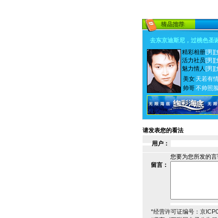
去东京迪斯尼，过桃色圣
精彩相册
[男]
[
活力社员
[男]
[
魅力情人
[男]
[
美女
天若有
帅哥
不帅照
请发表您的看法
用户：
您要为您所发的言
留言：
*经营许可证编号：京ICP00