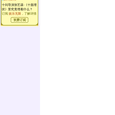
十问导演张艺谋-《十面埋
伏》里究竟埋着什么？
订阅
娱乐无限
，了解详情