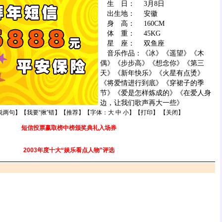
生 日： 3月8日
出生地： 安徽
身 高： 160CM
体 重： 45KG
星 座： 双鱼座
音乐作品：《冰》《遥望》《木
偶》《步步高》《想念你》《第三
天》《新年快乐》《火星有点烫》
《将爱情进行到底》《穿裙子的季
节》《爱是怎样炼成的》《在爱人身
边，让我们歌声再大一些》
说两句
】【
我要“揪”错
】【
推荐
】【字体：
大
中
小
】【
打印
】 【
关闭
】
短信投票赢取榜中榜颁奖典礼入场券
2003年度十大“娱乐看点人物”评选