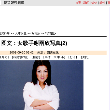
首页
|
新闻
|
短信
|
邮件
|
星资料库
>>
大陆明星
>>
谢雨欣
>>
精彩图片
图文：女歌手谢雨欣写真(2)
2003-09-10 09:42 来源： 四川在线
说两句
】【
我要“揪”错
】【
推荐
】【字体：
大
中
小
】【
打印
】 【
关闭
】