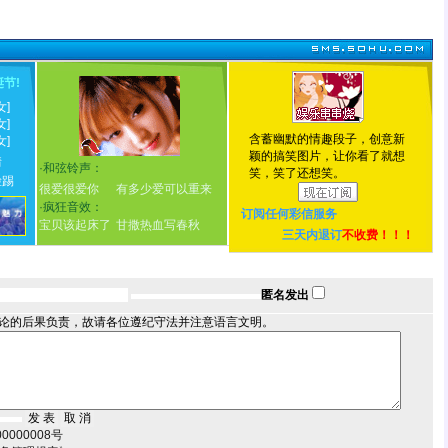
诞节
!
女]
女]
含蓄幽默的情趣段子，创意新
女]
颖的搞笑图片，让你看了就想
情
·
和弦铃声：
笑，笑了还想笑。
脸踢
很爱很爱你
有多少爱可以重来
·
疯狂音效：
订阅任何
彩信服务
宝贝该起床了
甘撒热血写春秋
三天内退订
不收费！！！
匿名发出
论的后果负责，故请各位遵纪守法并注意语言文明。
000008号