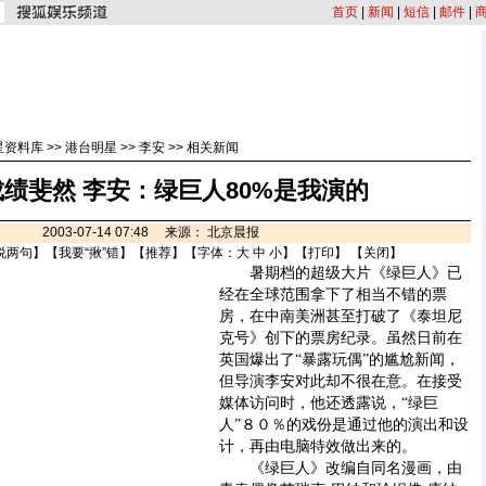
首页
|
新闻
|
短信
|
邮件
|
星资料库
>>
港台明星
>>
李安
>>
相关新闻
绩斐然 李安：绿巨人80%是我演的
2003-07-14 07:48 来源： 北京晨报
说两句
】【
我要“揪”错
】【
推荐
】【字体：
大
中
小
】【
打印
】 【
关闭
】
暑期档的超级大片《绿巨人》已
经在全球范围拿下了相当不错的票
房，在中南美洲甚至打破了《泰坦尼
克号》创下的票房纪录。虽然日前在
英国爆出了“暴露玩偶”的尴尬新闻，
但导演李安对此却不很在意。在接受
媒体访问时，他还透露说，“绿巨
人”８０％的戏份是通过他的演出和设
计，再由电脑特效做出来的。
《绿巨人》改编自同名漫画，由