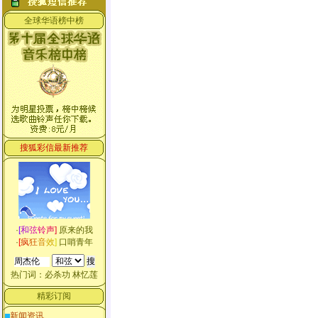
全球华语榜中榜
搜狐彩信最新推荐
·
[
和
弦
铃
声
]
原来的我
·
[
疯
狂
音
效
]
口哨青年
热门词：
必杀功
林忆莲
精彩订阅
新闻资讯