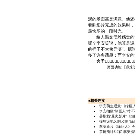
观的场面甚是满意。他还
看到影片完成的效果时，
最快乐的一段时光。
给人温文儒雅感觉的李
呢？李安笑说，他算是逆
的样子不太像导演”。据
多了许多话题；而李安的
舍予
页面功能 【
我来
■
相关连接
李安萌生退意:《绿巨
李安拍摄“绿巨人”时 
暑期档“最火影片”《
撞墙滚地又跑又跳 “绿
李安新片《绿巨人》今
票房预计3.2亿 李安携