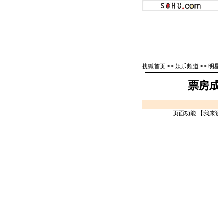
搜狐首页
>>
娱乐频道
>>
明
票房成
页面功能 【
我来