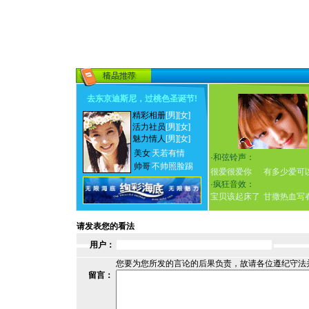
去东京迪斯尼，过桃色圣诞节
!
精彩相册
[男]
[女]
活力社员
[男]
[女]
魅力情人
[男]
[女]
美女
天若有情
·
和弦铃声：
帅哥
不帅照脸踢
很爱很爱你
有多少爱可
·
疯狂音效：
宝贝该起床了
甘撒热血写
请发表您的看法
用户：
您要为您所发的言论的后果负责，故请各位遵纪守法
留言：