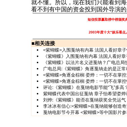
就不懂。所以，现在我们只能看到海
看不到有中国的资金投到国外导演的身
短信投票赢取榜中榜颁奖
2003年度十大“娱乐看点
■
相关连接
<紫蝴蝶>入围戛纳有内幕 法国人看好章子
《紫蝴蝶》入围戛纳有内幕 法国人看好章子
《紫蝴蝶》以法片名义进戛纳？广电总局
广电总局:《紫蝴蝶》角逐戛纳走的是正常
<紫蝴蝶>角逐金棕榈 娄烨：一切不在掌
<紫蝴蝶>角逐金棕榈 娄烨：一切不在掌控
评论:《紫蝴蝶》在戛纳电影节能“飞”多高
紫蝴蝶代表中国出征戛纳 章子怡希望娄烨
刘烨:《紫蝴蝶》能否在戛纳获奖全凭运气
李冰冰有信心:<紫蝴蝶>在戛纳能够创造奇
戛纳电影节今开幕 <紫蝴蝶>等中国影片参