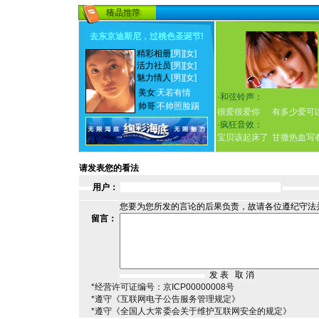
去东京迪斯尼，过桃色圣诞节
!
精彩相册
[男]
[女]
活力社员
[男]
[女]
魅力情人
[男]
[女]
美女
天若有情
·
和弦铃声：
帅哥
不帅照脸踢
很爱很爱你
有多少爱可
·
疯狂音效：
宝贝该起床了
甘撒热血写
请发表您的看法
用户：
您要为您所发的言论的后果负责，故请各位遵纪守法
留言：
*经营许可证编号：京ICP00000008号
*遵守《互联网电子公告服务管理规定》
*遵守《全国人大常委会关于维护互联网安全的规定》