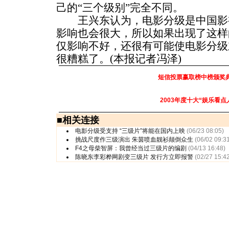
己的“三个级别”完全不同。
王兴东认为，电影分级是中国影
影响也会很大，所以如果出现了这样
仅影响不好，还很有可能使电影分级
很糟糕了。(本报记者冯泽)
短信投票赢取榜中榜颁奖
2003年度十大“娱乐看点
■
相关连接
电影分级受支持 “三级片”将能在国内上映
(06/23 08:05)
挑战尺度作三级演出 朱茵喷血靓衫颠倒众生
(06/02 09:3
F4之母柴智屏：我曾经当过三级片的编剧
(04/13 16:48)
陈晓东李彩桦网剧变三级片 发行方立即报警
(02/27 15:4