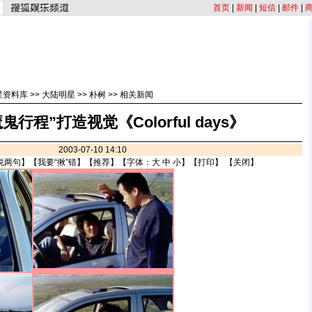
首页
|
新闻
|
短信
|
邮件
|
星资料库
>>
大陆明星
>>
朴树
>>
相关新闻
鬼行程”打造视觉《Colorful days》
2003-07-10 14:10
说两句
】【
我要“揪”错
】【
推荐
】【字体：
大
中
小
】【
打印
】 【
关闭
】