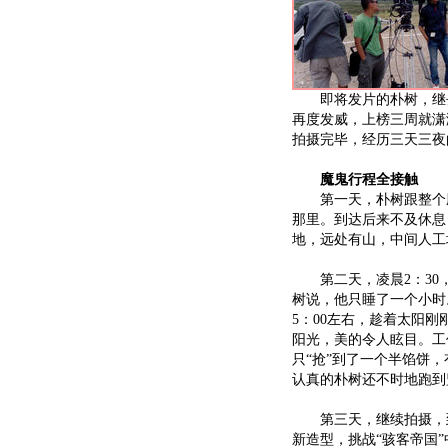
即将发片的朴树，继去年年
再度发威，上榜三周就潇洒
拍摄完毕，经历三天三夜的魔
魔鬼行程全接触
第一天，朴树跟整个剧
那里。到达后来不及休息
地，远处有山，中间人工
第二天，凌晨2：30，
树说，他只睡了一个小时
5：00左右，趁着太阳
阳光，美的令人眩目。工
只“抢”到了一个半馅饼
认真的朴树还不时地跑到
第三天，继续拍摄，到
新造型，挑战“骇客帝国