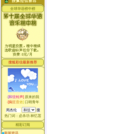
全球华语榜中榜
搜狐彩信最新推荐
·
[
和
弦
铃
声
]
原来的我
·
[
疯
狂
音
效
]
口哨青年
热门词：
必杀功
林忆莲
精彩订阅
新闻资讯