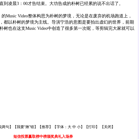
直到凌晨3：00才告结束。大功告成的朴树已经累的说不出话了。
ys》的Music Video整体构思为朴树的梦境，无论是在废弃的机场跑道上，
，都以朴树的梦境为主线。导演宁浩的意图是要拍出虚幻的世界，前期
树也在这支Music Video中创造了很多第一次呢，等剪辑完大家就可以
说两句
】【
我要“揪”错
】【
推荐
】【字体：
大
中
小
】【
打印
】 【
关闭
】
短信投票赢取榜中榜颁奖典礼入场券