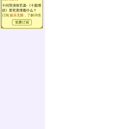
十问导演张艺谋-《十面埋
伏》里究竟埋着什么？
订阅
娱乐无限
，了解详情