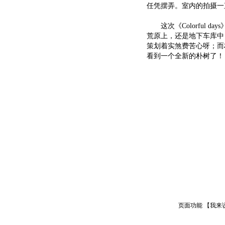
任凭摆弄。室内的拍摄一
这次《Colorful da
荒原上，还是地下车库中
策划着实煞费苦心呀；而朴
看到一个全新的朴树了！
页面功能 【
我来