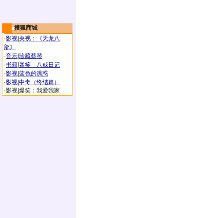
搜狐商城
·
影视
|
央视：《天龙八
部》
·
音乐
|
珍藏蔡琴
·
书籍
|
暴笑－八戒日记
·
影视
|
蓝色的诱惑
·
影视
|
中毒（终结篇）
·
影视
|
爆笑：我爱我家