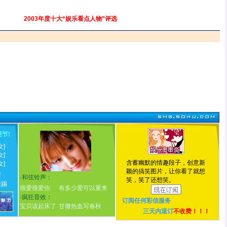
2003年度十大“娱乐看点人物”评选
诞节
!
女]
女]
含蓄幽默的情趣段子，创意新
女]
颖的搞笑图片，让你看了就想
情
·
和弦铃声：
笑，笑了还想笑。
脸踢
很爱很爱你
有多少爱可以重来
·
疯狂音效：
订阅任何
彩信服务
宝贝该起床了
甘撒热血写春秋
三天内退订
不收费！！！