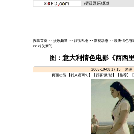
搜狐首页
>>
娱乐频道
>>
影视天地
>>
影视动态
>>
欧洲情色电
>>
相关新闻
图：意大利情色电影《西西里
2003-10-08 17:15 来
页面功能 【
我来说两句
】【
我要“揪”错
】【
推荐
】【