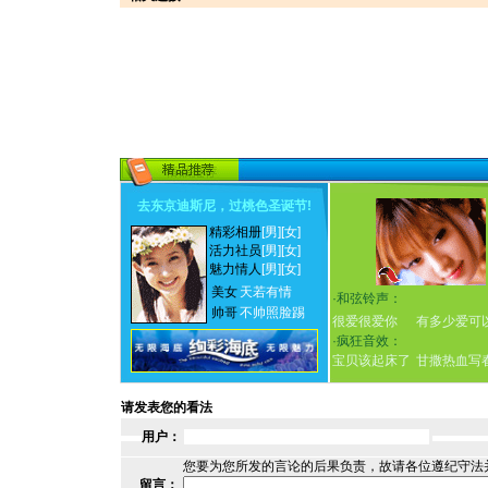
去东京迪斯尼，过桃色圣诞节
!
精彩相册
[男]
[女]
活力社员
[男]
[女]
魅力情人
[男]
[女]
美女
天若有情
·
和弦铃声：
帅哥
不帅照脸踢
很爱很爱你
有多少爱可
·
疯狂音效：
宝贝该起床了
甘撒热血写
请发表您的看法
用户：
您要为您所发的言论的后果负责，故请各位遵纪守法
留言：