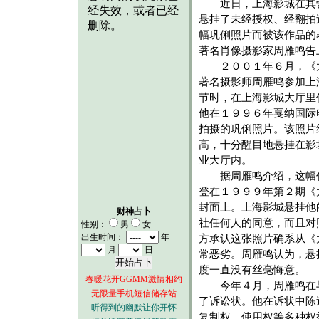
近日，上海影城在其
悬挂了未经授权、经翻拍
幅巩俐照片而被该作品的
著名肖像摄影家周雁鸣告
２００１年６月，《
著名摄影师周雁鸣参加上
节时，在上海影城大厅里
他在１９９６年戛纳国际
拍摄的巩俐照片。该照片
高，十分醒目地悬挂在影
业大厅内。
据周雁鸣介绍，这幅
登在１９９９年第２期《
封面上。上海影城悬挂他
财神占卜
社任何人的同意，而且对
性别：
男
女
出生时间：
年
方承认这张照片确系从《
月
日
常恶劣。周雁鸣认为，悬
度一直没有丝毫悔意。
春暖花开GGMM激情相约
今年４月，周雁鸣在与
无限量手机短信储存站
了诉讼状。他在诉状中陈
听得到的幽默让你开怀
复制权、使用权等多种权