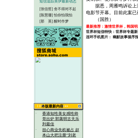
短信追踪美伊最新动态
据悉，周雁鸣诉讼上海
[张信哲]
舍不得对不起
电影节开幕。目前此案已
[陈慧珊]
怕你怕我怕
（国胜）
[那 英]
醒时作梦
最新推荐：激情世界杯，韩国明
世界杯短信特快：世界杯专题新
连环手机图片： 幽默故事循序
本版最新内容
·
香港知性美女感性帅
哥出炉 郭蔼明古天乐
列最佳
·
担心商业先机被占 赵
本山大把注册“刘老