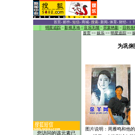
首页
-
邮件
-
短信
-
商城
-
搜索
-
新闻
-
体育
-
财经
-
Ｉ
明星追踪
－
影视天地
－
音乐无限
－
霓裳艳影
－
日韩先
首页
>>
娱乐
>>
明星追踪
>>
为巩俐
图片说明：周雁鸣和他的