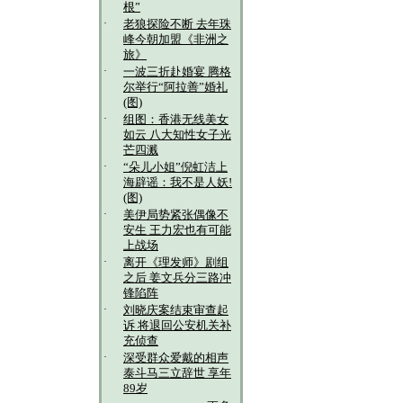
根”
·
老狼探险不断 去年珠
峰今朝加盟《非洲之
旅》
·
一波三折赴婚宴 腾格
尔举行“阿拉善”婚礼
(图)
·
组图：香港无线美女
如云 八大知性女子光
芒四溅
·
“朵儿小姐”倪虹洁上
海辟谣：我不是人妖!
(图)
·
美伊局势紧张偶像不
安生 王力宏也有可能
上战场
·
离开《理发师》剧组
之后 姜文兵分三路冲
锋陷阵
·
刘晓庆案结束审查起
诉 将退回公安机关补
充侦查
·
深受群众爱戴的相声
泰斗马三立辞世 享年
89岁