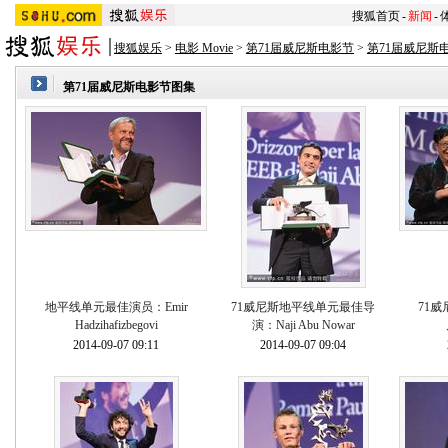
搜狐首页
-
新闻
-
搜狐娱乐
>
电影 Movie
>
第71届威尼斯电影节
>
第71届威尼斯
第71届威尼斯电影节图集
地平线单元最佳演员：Emir
71威尼斯地平线单元最佳导
71
Hadzihafizbegovi
演：Naji Abu Nowar
2014-09-07 09:11
2014-09-07 09:04