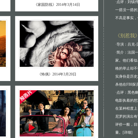
·点评：刘镇
《家园防线》2014年3月14日
一搭没一搭的
不高是事实，
《别惹我》
·导演：吕克-
·简介：法国
家。他们看似
格的举止却不
《怖偶》2014年3月20日
实身份是历史
杀他在FBI
·点评：黑色
电影执着的想
在某种程度上
尼罗的演出有
评价一般，目
量。[
详细
]