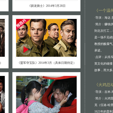
《驯龙骑士》2014年3月28日
《一个温
·导演：海达 
·简介：赚钱
到北京打工，
是一场不见硝
教授的酸腐气
承诺。
·点评：从排
定）
《盟军夺宝队》2014年3月（具体日期待定）
英文化的碰撞
故事，而大多
《火鸡总动
·导演：吉米-
·简介：火鸡雷吉
克（伍迪-哈里森
1621年的