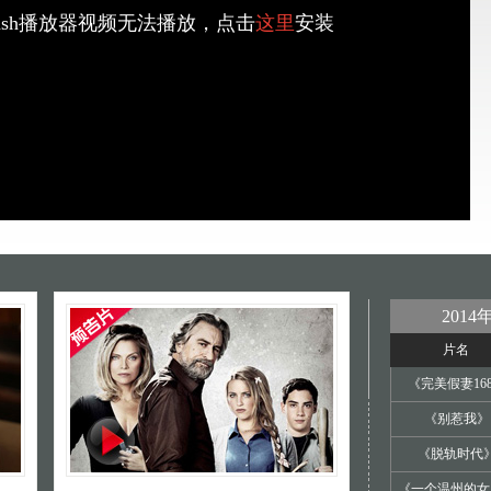
ash播放器视频无法播放，点击
这里
安装
201
片名
《完美假妻16
《别惹我》
《脱轨时代
《一个温州的女