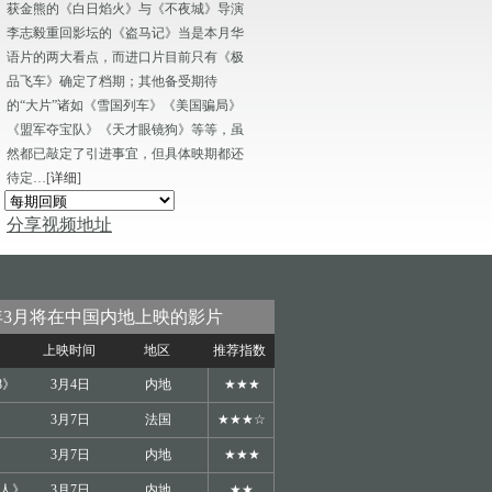
获金熊的《白日焰火》与《不夜城》导演
李志毅重回影坛的《盗马记》当是本月华
语片的两大看点，而进口片目前只有《极
品飞车》确定了档期；其他备受期待
的“大片”诸如《雪国列车》《美国骗局》
《盟军夺宝队》《天才眼镜狗》等等，虽
然都已敲定了引进事宜，但具体映期都还
待定…[
详细
]
分享视频地址
4年3月将在中国内地上映的影片
上映时间
地区
推荐指数
8》
3月4日
内地
★★★
3月7日
法国
★★★☆
》
3月7日
内地
★★★
人》
3月7日
内地
★★