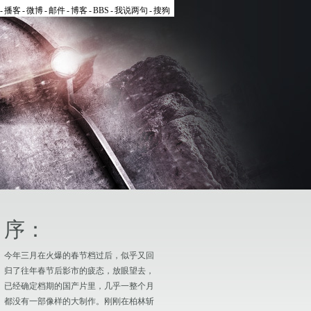
-
播客
-
微博
-
邮件
-
博客
-
BBS
-
我说两句
-
搜狗
序：
今年三月在火爆的春节档过后，似乎又回
归了往年春节后影市的疲态，放眼望去，
已经确定档期的国产片里，几乎一整个月
都没有一部像样的大制作。刚刚在柏林斩