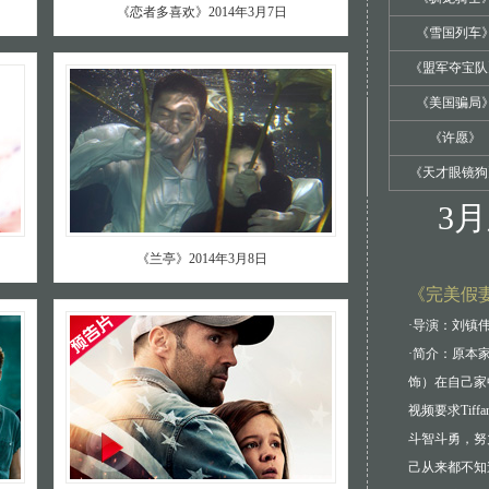
《恋者多喜欢》2014年3月7日
《雪国列车
《盟军夺宝队
《美国骗局
《许愿》
《天才眼镜狗
3
《兰亭》2014年3月8日
《完美假妻
·导演：刘镇伟
·简介：原本家
饰）在自己家中
视频要求Tiff
斗智斗勇，努
己从来都不知