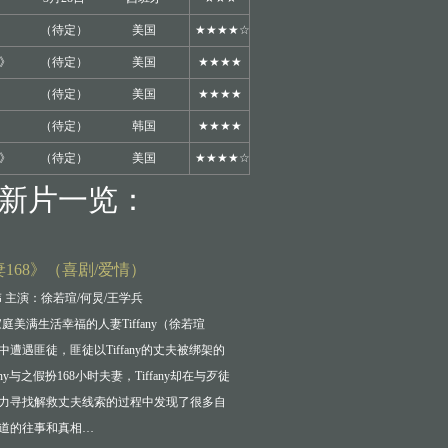
》
（待定）
美国
★★★★☆
》
（待定）
美国
★★★★
》
（待定）
美国
★★★★
（待定）
韩国
★★★★
》
（待定）
美国
★★★★☆
月新片一览：
168》（喜剧/爱情）
 主演：徐若瑄/何炅/王学兵
庭美满生活幸福的人妻Tiffany（徐若瑄
遭遇匪徒，匪徒以Tiffany的丈夫被绑架的
any与之假扮168小时夫妻，Tiffany却在与歹徒
力寻找解救丈夫线索的过程中发现了很多自
道的往事和真相…