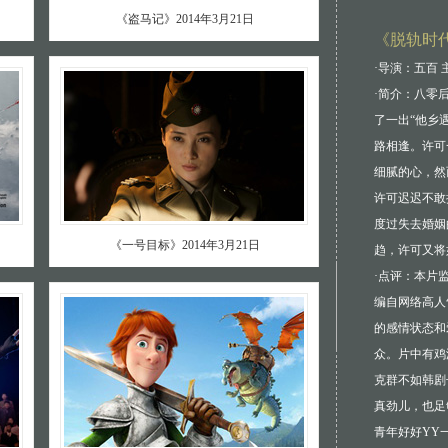
《盗马记》2014年3月21日
《脱轨时
·导演：五百 
·简介：八零
了一出“他乡
路相逢。许可
细腻的心，然
许可迟迟不敢
度过失去婚姻
《一号目标》2014年3月21日
趋，许可又将
·点评：本片
编自网络高人
的感情状态和
众。片中有鸡
克群不如韩剧
真劲儿，也足
青年好好YY