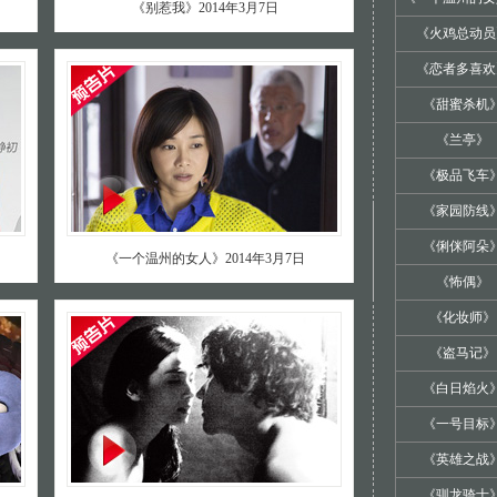
《别惹我》2014年3月7日
《火鸡总动员
《恋者多喜欢
《甜蜜杀机
《兰亭》
《极品飞车
《家园防线
《俐侎阿朵
《一个温州的女人》2014年3月7日
《怖偶》
《化妆师》
《盗马记》
《白日焰火
《一号目标
《英雄之战
《驯龙骑士