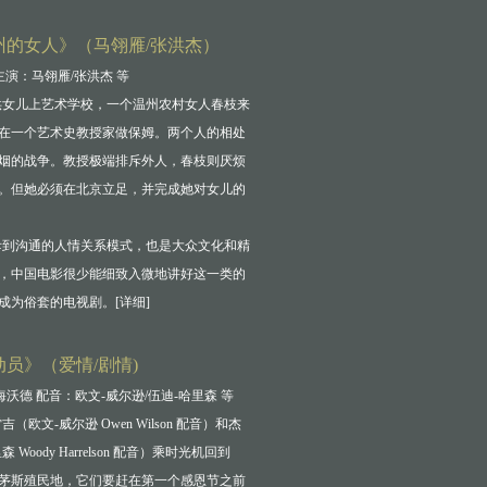
州的女人》（马翎雁/张洪杰）
主演：马翎雁/张洪杰 等
供女儿上艺术学校，一个温州农村女人春枝来
在一个艺术史教授家做保姆。两个人的相处
烟的战争。教授极端排斥外人，春枝则厌烦
。但她必须在北京立足，并完成她对女儿的
斥到沟通的人情关系模式，也是大众文化和精
，中国电影很少能细致入微地讲好这一类的
成为俗套的电视剧。[
详细
]
员》（爱情/剧情)
海沃德 配音：欧文-威尔逊/伍迪-哈里森 等
（欧文-威尔逊 Owen Wilson 配音）和杰
 Woody Harrelson 配音）乘时光机回到
普利茅斯殖民地，它们要赶在第一个感恩节之前