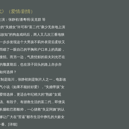
代》（爱情/剧情）
主演：张静初/潘粤明/吴克群 等
后的“失婚女”许可和“富二代”康少无奈地上演
遇故知”的狗血戏码后，两人又几次三番地狭
一步步发现这个大男孩不羁外表背后柔软又
而瞄了一眼自己的平胸和户口本上的高龄，
接招。而另一边，气质忧郁的前夫刘光芒在
的颓废期后，也在浪子回头的路上亦步亦
如何选择？
监制是陆川，张静初则是制片人之一，电影改
气小说《如果不能好好爱》，“失婚带孩”女
爱情选择，更适合年纪稍大的“熟龄”女观
汤、有段子、有拯救生活的富二代，即便吴
长腿欧巴那般帅，一心拯救“失足阿姨”的认
够让广大在“苦逼”都市生活中挣扎的大龄女
一番。[
详细
]