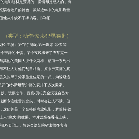
伟的电影题材是荒诞的，爱情却是感人的，有
充满老港片的特色，虽然近年来的电影质量
但他从来缺不了捧场客。[
详细
]
 （类型：动作/惊悚/犯罪/喜剧）
贝松 主演：罗伯特-德尼罗/米歇尔-菲佛 等
一个宁静的小镇，某个夜晚搬来了布莱克一
与其他的美国人没什么两样，然而一系列出
得不让人对他们刮目相看。原来弗莱德的真
悠久的黑手党家族曼佐尼的一员，为躲避追
探员罗伯特-斯坦菲尔德的安排下多次搬家。
幽默、玩票之作，吕克-贝松完全漠视自己对
法而专注经营的念头，时时会让人不满。但
，这仍算是一个合格的商业电影，罗伯特-德
让人“跳戏”的效果。本片曾经在香港上映，
前DVD已出，想必会给影院省出很多客流