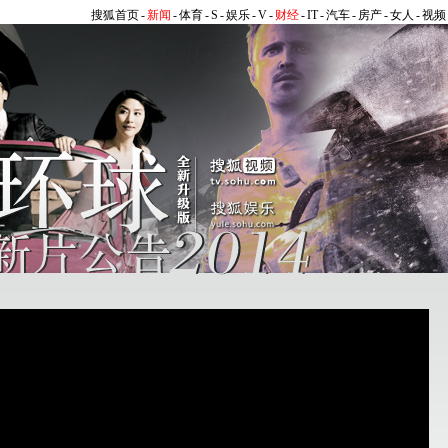
搜狐首页
-
新闻
-
体育
-
S
-
娱乐
-
V
-
财经
-
IT
-
汽车
-
房产
-
女人
-
视频