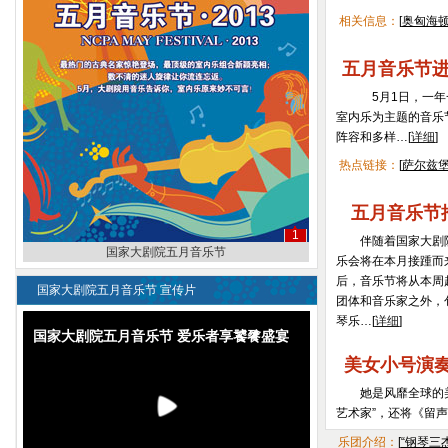
相关信息：
[
奥匈海
五月音乐节进
5月1日，一年一
室内乐为主题的音乐
阵容和多样…[
详细
]
热点链接：
[
萨尔兹
五月音乐节
1
伴随着国家大剧院“
国家大剧院五月音乐节
乐会将在本月接踵而
后，音乐节将从本周
国家大剧院五月音乐节 宣传片
团体和音乐家之外，
琴乐…[
详细
]
国家大剧院五月音乐节 爱乐者享饕餮盛宴
美女小号演
她是风靡全球的美
艺术家”，还将《留声
乐团介绍：
[
“钢琴三杰