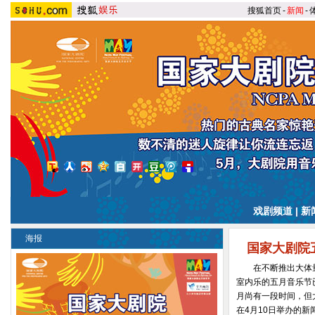
搜狐首页
-
新闻
-
戏剧频道
|
新
海报
国家大剧院
在不断推出大体量
室内乐的五月音乐节
月尚有一段时间，但
在4月10日举办的新