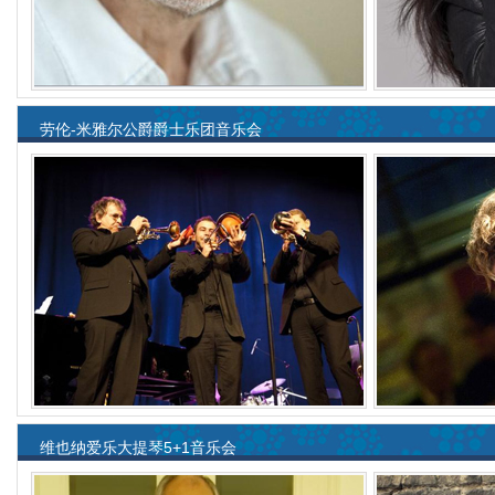
劳伦-米雅尔公爵爵士乐团音乐会
维也纳爱乐大提琴5+1音乐会