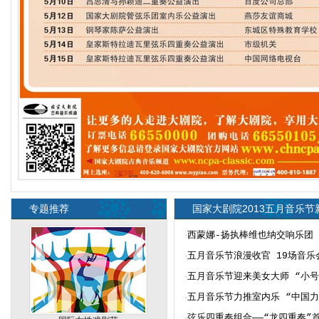
专题推荐
国家大剧院2013五月音乐节
·
西蒙娜-扬执棒维也纳交响乐团
·
五月音乐节浪漫收官 19场音乐
·
五月音乐节迎来美女大师 “小号
·
五月音乐节力推室内乐 “中国力
·
弦乐四重奏组合——“龙四重奏”