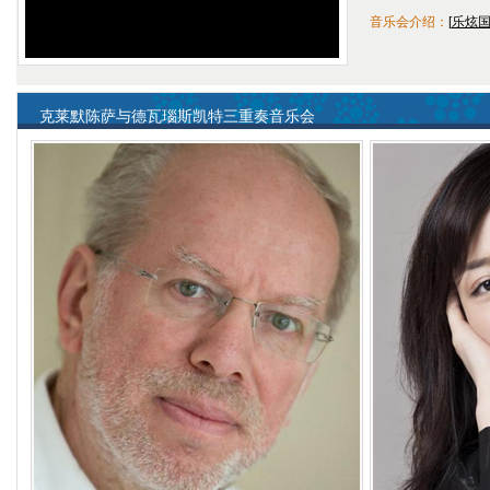
音乐会介绍：
[
乐炫
克莱默陈萨与德瓦瑙斯凯特三重奏音乐会