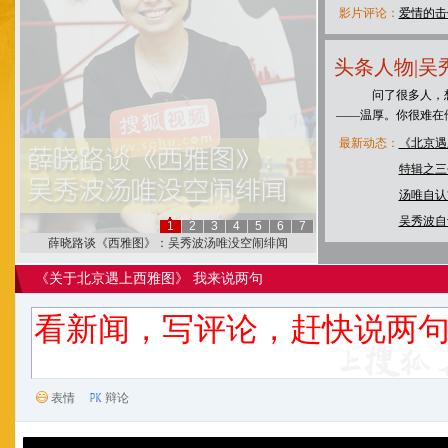
影片评论：
爱情的击
头条人物|
问了很多人，想了
——温厚。你很难在
最新动态：
《北京遇
特辑之三
汤唯自认
吴秀波自
1
2
3
4
5
6
7
薛晓路谈《西雅图》：吴秀波汤唯没空闹绯闻
《关于北京遇上西雅图》 我来说两句
表情
辩论