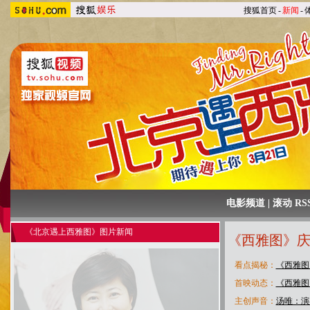
搜狐首页
-
新闻
-
电影频道
|
滚动 RS
《北京遇上西雅图》图片新闻
《西雅图》庆
看点揭秘：
《西雅图
首映动态：
《西雅图
主创声音：
汤唯：演