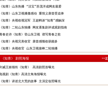
《知青》山东热播 “活宝”苏茂洋成网友最爱
《知青》山东卫视播撒感动 重情义唐曾受追捧
《知青》央视收视冠军 王超帏谈“知青”感触深
《知青》二轮山东独播 网友逐集剧评成观剧指南
青春史诗《知青》登山东卫视 谱写青春之歌
《知青》央视完美收官 唐曾感慨收获颇多
《知青》央视收官 山东卫视接棒二轮独播
《知青》 剧照海报
>>
更
刘威王姬领衔《知青》 高清剧照首曝光
电视剧《知青》高清主角海报曝光
《知青》讲述北大荒的故事 主演定妆照曝光