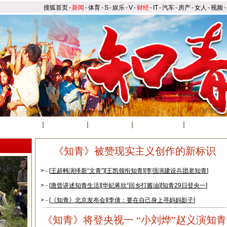
搜狐首页
-
新闻
-
体育
-
S
-
娱乐
-
V
-
财经
-
IT
-
汽车
-
房产
-
女人
-
视频
-
转发至：
娱乐首页
|
新闻报道
|
精彩图集
|
我来说两句
|
搜狐视频
《知青》被赞现实主义创作的新标识
> - [
王超帏演绎新“文青”
][
王凯领衔知青
][
李强演建设兵团老知青
]
> - [
唐曾讲述知青生活
][
华妃蒋欣“回乡打酱油
][
知青29日登央一
]
> - [
《知青》北京发布会
][
李倩：要在自己身上寻妈妈影子
]
《知青》将登央视一 “小刘烨”赵义演知青