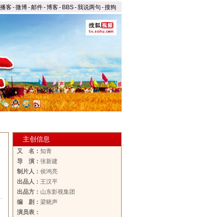
播客
-
微博
-
邮件
-
博客
-
BBS
-
我说两句
-
搜狗
主创信息
又 名：
知青
导 演：
张新建
制片人：
侯鸿亮
出品人：
王汉平
出品方：
山东影视集团
编 剧：
梁晓声
演员表：