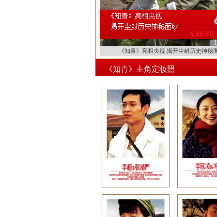
1
《知青》将登央视 傅晶演绎知青年代的纯
《知青》主角定妆照