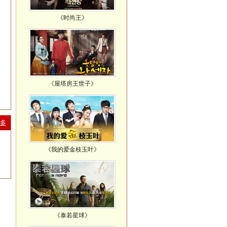
《时尚王》
《屋塔房王世子》
多
《我的爱金枝玉叶》
《泰若星球》