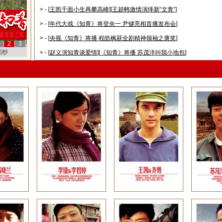
> - [
王凯千面小生再攀高峰
][
王超帏激情演绎新“文青”
]
> - [
年代大戏《知青》将登央一 尹键亮相首播发布会
]
> - [
央视《知青》将播 程皓枫获全剧精神领袖之褒奖
]
2
3
洁爱情”
> - [
赵义演知青谈爱情
][
《知青》将播 苏茂洋叫我小地包
]