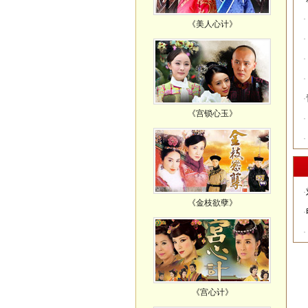
·
《美人心计》
·
·
·
·
《宫锁心玉》
·
·
·
《金枝欲孽》
·
·
《宫心计》