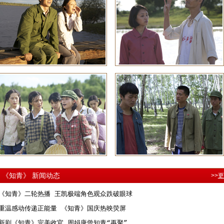
《知青》 新闻动态
>>
更
《知青》二轮热播 王凯极端角色观众跌破眼球
重温感动传递正能量 《知青》国庆热映荧屏
新剧《知青》完美收官 周娟唐曾知青“再聚”