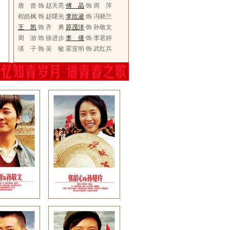
唐 曾 饰 赵天亮
傅 晶
饰 周 萍
程皓枫 饰 赵曙光
李欣凌
饰 冯晓兰
王 凯
饰 齐 勇
苏茂洋
饰 孙敬文
周 游 饰 徐进步
李 倩
饰 李君婷
瑛 子 饰 吴 敏 霍亚明 饰 武红兵