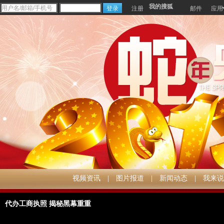
我的搜狐
注册
邮件
应用
视频资讯
|
图片报道
|
新闻动态
|
我来说
代办工商执照 揭秘黑幕重重