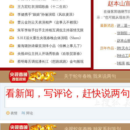
赵本山
王力宏红衣演唱歌曲《十二生肖》
在做客郭德纲节目时
李健携手“娘娘”孙俪演唱《风吹麦浪》
示：“也可能从现在开
曹云金刘云天表演相声《这事儿不赖我》
最新消息 -
评：退
朱军李咏手拉手主持相互调侃主持基情无限
-
张朝阳
S.H.E浴火重生央视春晚合体演唱《Shero》
-
赵本山
秦海璐孙涛爆笑演绎小品《你摊上事儿了》
历年作品 -
[
昨天今
央视48位主持人开场秀歌曲《欢歌贺新春》
-
[
钟点工
蔡明毒舌调侃潘长江《想跳就跳》金句频现
-
[
相亲
相
关于蛇年春晚 我来说两句
表情
辩论
央视蛇年春晚 独家系列策划