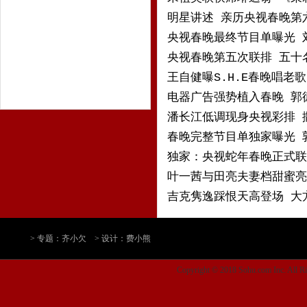
明星讲述 亲历央视春晚第
央视春晚最终节目单曝光 
央视春晚第五次联排 五十
王自健曝S.H.E春晚唱老歌
电器广告强势植入春晚 郭
潘长江低调现身央视彩排 
春晚完整节目单独家曝光 
独家：央视蛇年春晚正式联
叶一茜与田亮夫妻档甜蜜亮
吉克隽逸踩恨天高登场 大
> 专题：齐小欠 > 设计：费小熊
Copyright © 2018 Sohu.com Inc. Al