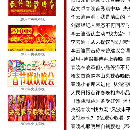
傅琰东确定或登元宵晚会 
赵文卓春晚首秀震中华 央
李云迪声明：我是清白的 
2007年央视春晚
刘谦经纪人表态不再回应“
李云迪否认主动“找力宏”
李云迪：从未提议“找力宏
李云迪回击称未曾建议台词
2006年央视春晚
席琳-迪翁期待再上春晚 
春晚在改革但小品停滞不前
哈文首谈赵本山央视春晚隐
春晚小品迎来进化 从混沌
2005年央视春晚
人民日报点评春晚相声小品
《想跳就跳》备受好评 潘长
央视春晚“找力宏”风波未
央视春晚7.5亿观众收看
2004年央视春晚
春晚礼服明星自掏腰包 席