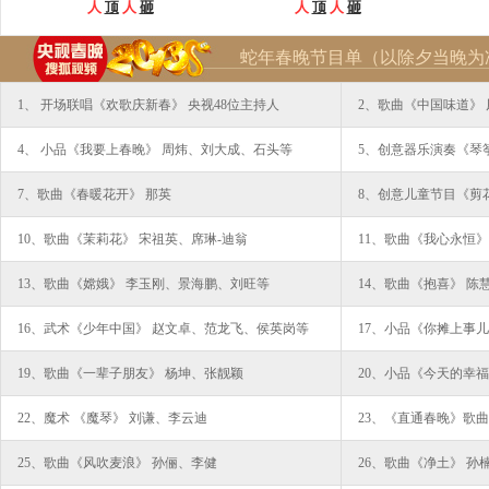
人
顶
人
砸
人
顶
人
砸
蛇年春晚节目单（以除夕当晚为
1、 开场联唱《欢歌庆新春》 央视48位主持人
2、歌曲《中国味道》
4、 小品《我要上春晚》 周炜、刘大成、石头等
5、创意器乐演奏《琴
7、歌曲《春暖花开》 那英
8、创意儿童节目《剪
10、歌曲《茉莉花》 宋祖英、席琳-迪翁
11、歌曲《我心永恒》
13、歌曲《嫦娥》 李玉刚、景海鹏、刘旺等
14、歌曲《抱喜》 陈
16、武术《少年中国》 赵文卓、范龙飞、侯英岗等
17、小品《你摊上事
19、歌曲《一辈子朋友》 杨坤、张靓颖
20、小品《今天的幸福
22、魔术 《魔琴》 刘谦、李云迪
23、《直通春晚》歌
25、歌曲《风吹麦浪》 孙俪、李健
26、歌曲《净土》 孙