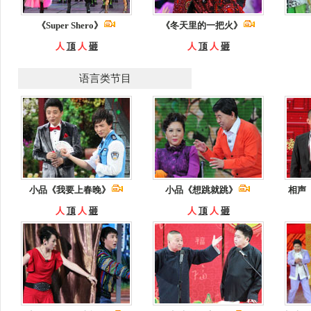
《Super Shero》
《冬天里的一把火》
人
顶
人
砸
人
顶
人
砸
语言类节目
小品《我要上春晚》
小品《想跳就跳》
相声
人
顶
人
砸
人
顶
人
砸