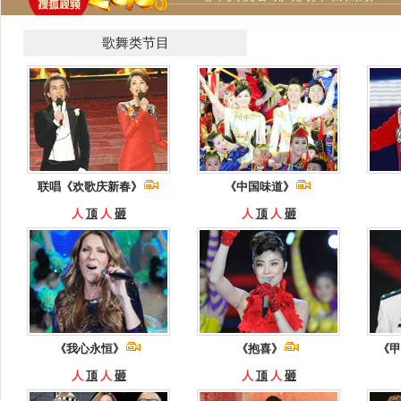
歌舞类节目
联唱《欢歌庆新春》
《中国味道》
人
顶
人
砸
人
顶
人
砸
《我心永恒》
《抱喜》
《甲
人
顶
人
砸
人
顶
人
砸