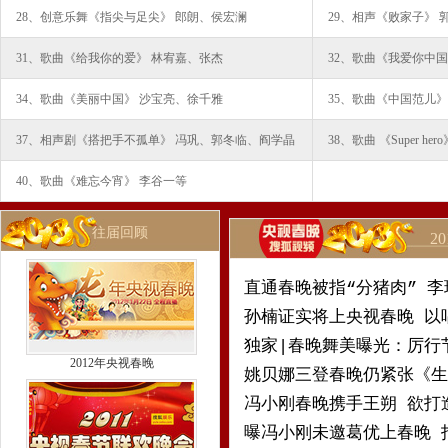
28、创意乐舞《指尖与足尖》 郎朗、侯宏澜
29、相声《败家子》 
31、歌曲《给我你的爱》 林宥嘉、张杰
32、歌曲《我爱你中国
34、歌曲《美丽中国》 沙宝亮、徐千雅
35、歌曲《中国范儿》
37、相声剧《搭把手不孤单》 冯巩、郭冬临、阎学晶
38、歌曲 《Super hero》
40、歌曲《难忘今宵》 李谷一等
往届回顾
2
直通春晚被指“分猪肉” 
孙楠证实将上央视春晚 以
独家|春晚舞美曝光：厉行
2012年央视春晚
姚贝娜三登春晚仍紧张《生
冯小刚春晚携手王朔 欲打
曝冯小刚未邀葛优上春晚 