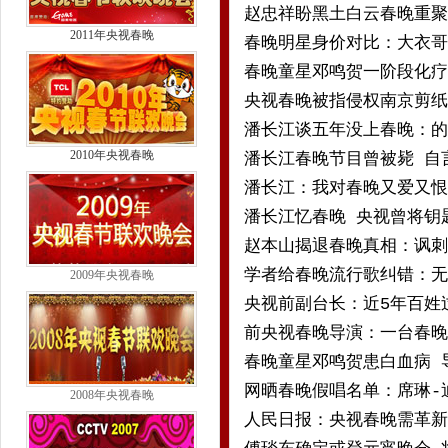
赵忠祥盼黑土白云春晚重聚
2011年央视春晚
春晚明星身价对比：大衣哥
春晚童星邓鸣贺一阶段化疗
央视春晚被指侵权南京剪纸
潘长江谈五年没上春晚：的
2010年央视春晚
潘长江春晚节目曾被毙 自
潘长江：我对春晚又爱又恨
潘长江忆春晚 央视曾将钥
赵本山揭退春晚真相：讽刺
学者给春晚流行歌纠错：无
2009年央视春晚
央视前副台长：近5年百姓
前央视春晚导演：一台春晚
春晚童星邓鸣贺患白血病 
网晒春晚假唱名单：席琳-
2008年央视春晚
人民日报：央视春晚需革新