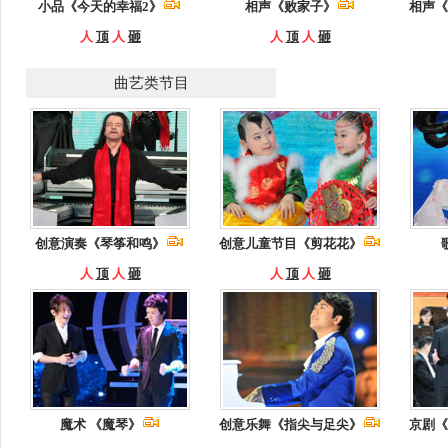
小品《今天的幸福2》
相声《败家子》
相声《
人
顶
人
砸
人
顶
人
砸
曲艺类节目
创意演奏《琴筝和鸣》
创意儿童节目《剪花花》
人
顶
人
砸
人
顶
人
砸
魔术 《魔琴》
创意乐舞《指尖与足尖》
京剧《