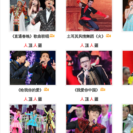
《直通春晚》歌曲联唱
土耳其风情舞蹈《火》
人
顶
人
砸
人
顶
人
砸
《给我你的爱》
《我爱你中国》
人
顶
人
砸
人
顶
人
砸