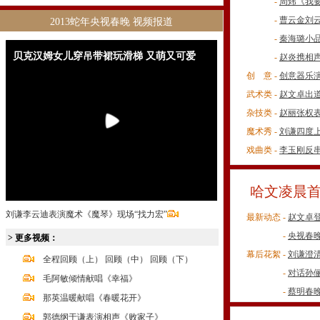
-
周炜《我
-
曹云金刘
2013蛇年央视春晚 视频报道
-
秦海璐小
贝克汉姆女儿穿吊带裙玩滑梯 又萌又可爱
-
赵炎携相
创 意 -
创意器乐
武术类 -
赵文卓出道
杂技类 -
赵丽张权
魔术秀 -
刘谦四度
戏曲类 -
李玉刚反
哈文凌晨
刘谦李云迪表演魔术《魔琴》现场“找力宏”
最新动态 -
赵文卓登
-
央视春晚
> 更多视频：
幕后花絮 -
刘谦澄清
全程回顾（上）
回顾（中）
回顾（下）
-
对话孙
毛阿敏倾情献唱《幸福》
-
蔡明春
那英温暖献唱《春暖花开》
郭德纲于谦表演相声《败家子》