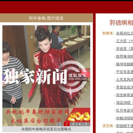
蛇年春晚 图片报道
郭德纲
歌舞类 -
央视48位
-
王力宏《
-
宋祖英《
-
陈慧琳演
-
杨坤张靓
-
平安等直
-
土耳其风
-
李晨侃侃
-
张杰林宥
-
谭晶演唱
-
玖月奇迹
-
孙楠演唱
1
2
3
4
5
语言类 -
郭德纲于
央视蛇年春晚宋祖英后台图曝光