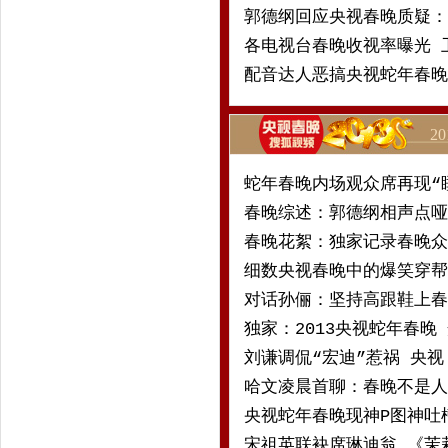
郭德纲回应央视春晚质疑：
各电视台春晚收视率曝光 
配音达人恶搞央视蛇年春
2
蛇年春晚内场观众席再现“
春晚综述：郭德纲相声点哑
春晚花絮：独家记录春晚众
细数央视春晚中的爆笑穿帮
对话孙俪：坚持高跟鞋上春
独家：2013央视蛇年春晚
刘谦调侃“宏迪”惹祸 央
哈文凌晨首聊：春晚不是人
央视蛇年春晚现神P图神吐
宋祖英联袂席琳迪翁 《茉