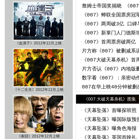
·
詹姆士帝国奖揭晓 《00
·
《007》蝉联全国票房冠
·
《007》两周破3亿 口
·
《007》新掌门人门德斯坦
·
《007》首周票房破两亿
《血滴子》2012年12月上映
·
片方称《007》被删减系
·
《007大破天幕杀机》首
·
片方否认《007》内地版
·
数字看《007》：亲密动作
·
007在华上映40分钟被
《十二生肖》2012年12月上映
《007:大破天幕杀机》图集
·
《天幕坠落》首曝探班照
·
《天幕坠落》曝国际版预告
·
《天幕坠落》曝角色海报
《泰囧》2012年12月上映
·
《天幕坠落》英国首映礼