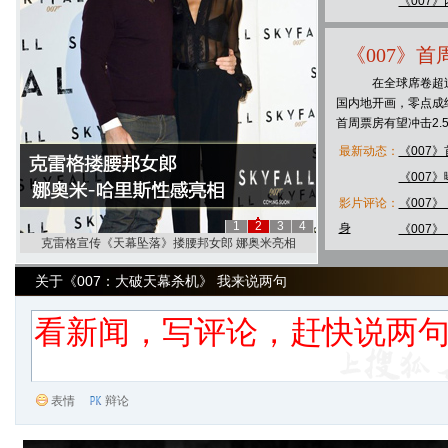
《007
《007》首周
在全球席卷超过10
国内地开画，零点成绩
首周票房有望冲击2.
最新动态：
《007》
《007
影片评论：
《007
1
2
3
4
身
《007
《天幕坠落》英国首映礼 众女星露胸拼性感
关于《007：大破天幕杀机》 我来说两句
表情
辩论