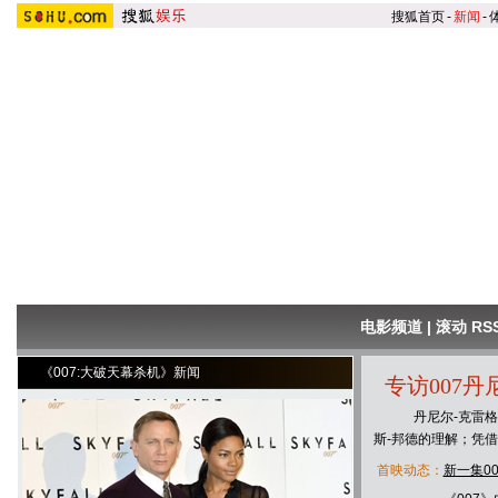
搜狐首页
-
新闻
-
电影频道
|
滚动 RS
《007:大破天幕杀机》新闻
专访007
丹尼尔-克雷格看
斯-邦德的理解；凭
首映动态：
新一集0