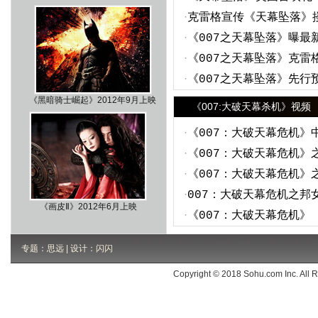
·
克雷格宣传《天幕坠落》
·
《007之天幕坠落》曝最
·
《007之天幕坠落》克雷
·
《007之天幕坠落》先行
《黑暗骑士崛起》2012年9月上映
《007:大破天幕杀机》视频
·
《007：大破天幕危机》
·
《007：大破天幕危机》
·
《007：大破天幕危机》
·
007：大破天幕危机之邦
《画皮Ⅱ》2012年6月上映
·
《007：大破天幕危机》
专题：思远 | 设计：闪闪
Copyright © 2018 Sohu.com Inc. Al