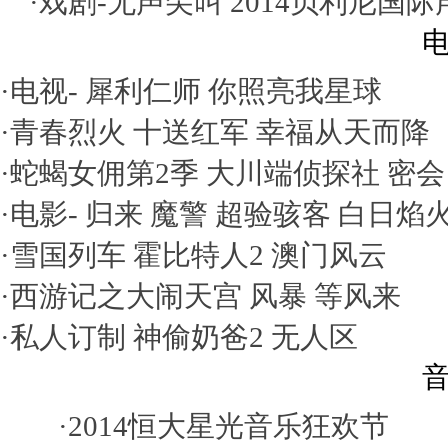
·戏剧-
无声尖叫
2014贝利尼国
电
·电视-
犀利仁师
你照亮我星球
·
青春烈火
十送红军
幸福从天而降
·
蛇蝎女佣第2季
大川端侦探社
密会
·电影-
归来
魔警
超验骇客
白日焰
·
雪国列车
霍比特人2
澳门风云
·
西游记之大闹天宫
风暴
等风来
·
私人订制
神偷奶爸2
无人区
音
·
2014恒大星光音乐狂欢节