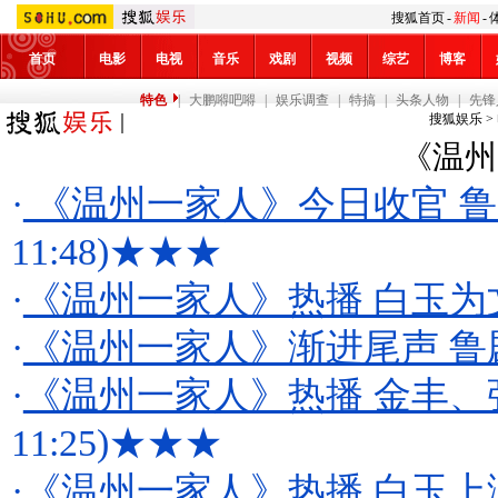
搜狐首页
-
新闻
-
首页
电影
电视
音乐
戏剧
视频
综艺
博客
特色
|
大鹏嘚吧嘚
|
娱乐调查
|
特搞
|
头条人物
|
先锋
搜狐娱乐
>
《温州
·
《温州一家人》今日收官 
11:48)
★★★
·
《温州一家人》热播 白玉为
·
《温州一家人》渐进尾声 鲁
·
《温州一家人》热播 金丰、
11:25)
★★★
·
《温州一家人》热播 白玉上