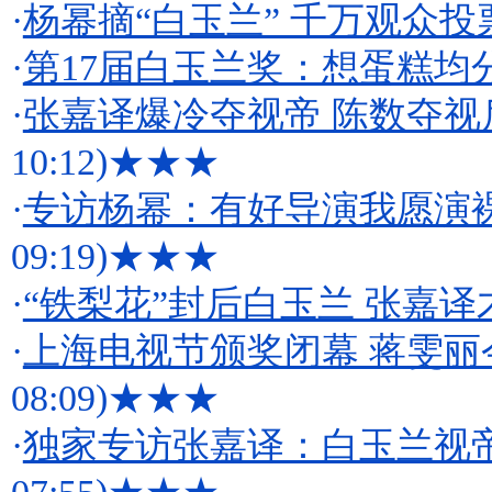
·
杨幂摘“白玉兰” 千万观众投
·
第17届白玉兰奖：想蛋糕均
·
张嘉译爆冷夺视帝 陈数夺视
10:12)
★★★
·
专访杨幂：有好导演我愿演裸
09:19)
★★★
·
“铁梨花”封后白玉兰 张嘉译
·
上海电视节颁奖闭幕 蒋雯丽
08:09)
★★★
·
独家专访张嘉译：白玉兰视帝