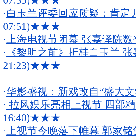
07:55)
★★★
·
白玉兰评委回应质疑：肯定无
07:51)
★★★
·
上海电视节闭幕 张嘉译陈数
·
《黎明之前》折桂白玉兰 张
21:23)
★★★
·
华影盛视：新戏改自“盛大文
·
拉风娱乐亮相上视节 四部
16:40)
★★★
·
上视节今晚落下帷幕 郭家