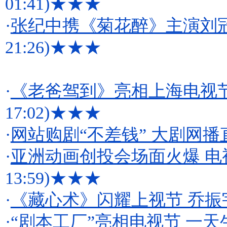
01:41)
★★★
·
张纪中携《菊花醉》主演刘
21:26)
★★★
·
《老爸驾到》亮相上海电视
17:02)
★★★
·
网站购剧“不差钱” 大剧网播
·
亚洲动画创投会场面火爆 电
13:59)
★★★
·
《藏心术》闪耀上视节 乔振
·
“剧本工厂”亮相电视节 一天