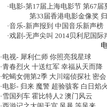
·电影-
第17届上海电影节
第67
第33届香港电影金像奖
·音乐-
新声报到
中国音乐新声榜
·戏剧-
无声尖叫
2014贝利尼国
电
·电视-
犀利仁师
你照亮我星球
·
青春烈火
十送红军
幸福从天而降
·
蛇蝎女佣第2季
大川端侦探社
密会
·电影-
归来
魔警
超验骇客
白日焰
·
雪国列车
霍比特人2
澳门风云
·
西游记之大闹天宫
风暴
等风来