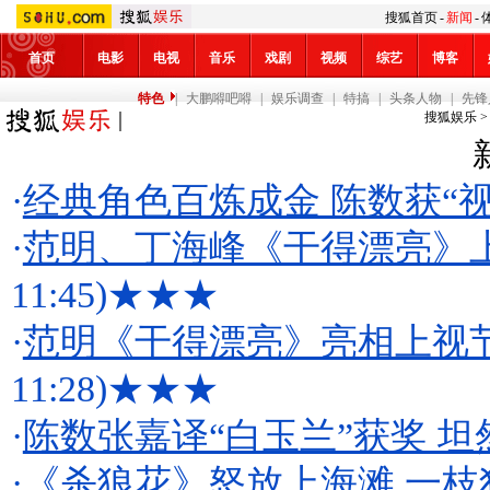
搜狐首页
-
新闻
-
首页
电影
电视
音乐
戏剧
视频
综艺
博客
特色
|
大鹏嘚吧嘚
|
娱乐调查
|
特搞
|
头条人物
|
先锋
搜狐娱乐
·
经典角色百炼成金 陈数获“
·
范明、丁海峰《干得漂亮》
11:45)
★★★
·
范明《干得漂亮》亮相上视节
11:28)
★★★
·
陈数张嘉译“白玉兰”获奖 
·
《杀狼花》怒放上海滩 一