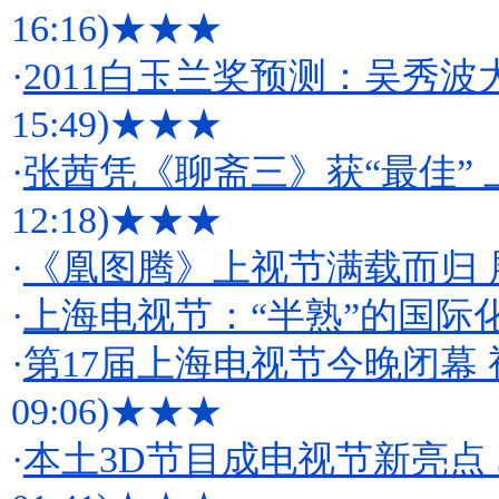
16:16)
★★★
·
2011白玉兰奖预测：吴秀波
15:49)
★★★
·
张茜凭《聊斋三》获“最佳”
12:18)
★★★
·
《凰图腾》上视节满载而归 
·
上海电视节：“半熟”的国际
·
第17届上海电视节今晚闭幕
09:06)
★★★
·
本土3D节目成电视节新亮点