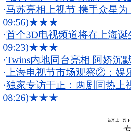
·
马苏亮相上视节 携手众星为
09:56)
★★★
·
首个3D电视频道将在上海诞
09:23)
★★★
·
Twins内地同台亮相 阿娇沉
·
上海电视节市场观察②：娱
·
独家专访于正：两剧同热上视
08:26)
★★★
首页
上一页
下
专