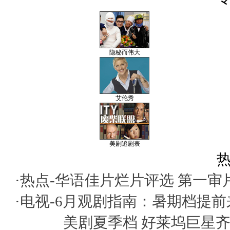
隐秘而伟大
艾伦秀
美剧追剧表
热
·热点-
华语佳片烂片评选
第一审
·电视-
6月观剧指南：暑期档提前
美剧夏季档 好莱坞巨星