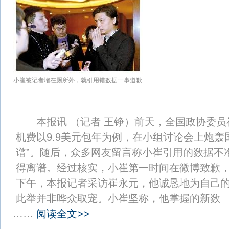
小崔被记者堵在厕所外，就引用错数据一事道歉
本报讯 （记者 王铮）前天，全国政协委员
机费以9.9美元包年为例，在小组讨论会上炮轰
谱”。随后，众多网友留言称小崔引用的数据不
得离谱。经过核实，小崔第一时间在微博致歉
下午，本报记者采访崔永元，他诚恳地为自己的
此举并非哗众取宠。小崔坚称，他掌握的新数
……
阅读全文>>