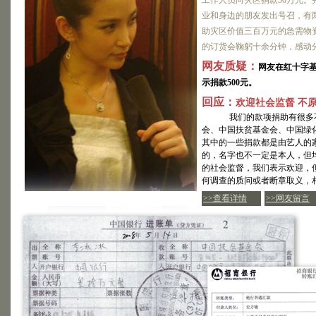
工作人员向灾区捐款30万元。
业和身边的朋友发出号召，有
助灾区价值三百万元的急需物
的订货会鞠躬十余分钟，感动
网友质疑：
网友在红十字
示捐款500元。
回应：
欢迎社会监督 不
我们的款项捐助有很多不
会、中国扶贫基金会、中国绿
其中的一些捐款都是由艺人的
的，名字也不一定是本人，但
的社会监督，我们表示欢迎，
何调查的质问或者断章取义，
>>查看详情
>>网友留言