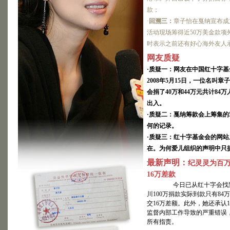
今日已从红十字会找到捐款证明，也核实章子怡汶川100万捐款实际到款只
款；
风波是因为自己未能监督内部工作导致的严重错误，发声明致歉并表示愿意接受所
·
回溯三：
章子怡在戛纳宣布成
活动现场筹得近50万美金款项
时表示之前还有好心海外友人
网友质疑
·
2010年2月8日，17：00，陈坤
通过搜狐娱乐发表了对捐款风波的看法，并提供了
·质疑一：网友在中国红十字
2008年5月15日，一位名叫
会捐了40万和44万元共计84
出入。
·质疑二：戛纳筹款会上筹集的
·
2010年2月8日
，诈捐门独家调查专题推出后，之前已接受搜狐娱乐采访的
何的记录。
李冰冰
·质疑三：红十字基金会的网站
在。为何爱儿组织的声明中只提
最新声明：
纪灵灵为百万
16万差款
今日已从红十字会找到捐
川100万捐款实际到款只有8
·
2010年2月8日，19：00，中国红十字会基金
：今收到章子怡16万银行汇款凭证
交16万差额。此外，她还承认
搜狐娱乐致电中国红十字基金会，宣传部李小姐证实：“今天我们已经收
监督内部工作导致的严重错误
所有指责。