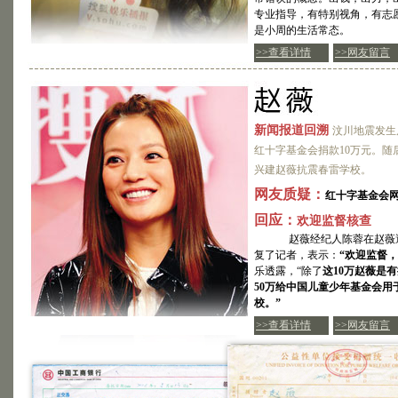
专业指导，有特别视角，有志
是小周的生活常态。
>>查看详情
>>网友留言
新闻报道回溯
汶川地震发生
红十字基金会捐款10万元。随
兴建赵薇抗震春雷学校。
网友质疑：
红十字基金会网
回应：
欢迎监督核查
赵薇经纪人陈蓉在赵薇遭
复了记者，表示：
“欢迎监督，
乐透露，“除了
这10万赵薇是
50万给中国儿童少年基金会用
校。”
>>查看详情
>>网友留言