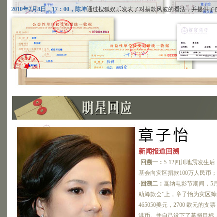
风波是因为自己未能监督内部工作导致的严重错误，发声明致歉并表示愿意接受所
·
2010年2月8日，17：00，陈坤
通过搜狐娱乐发表了对捐款风波的看法，并提供了
·
2010年2月8日
，诈捐门独家调查专题推出后，之前已接受搜狐娱乐采访的
李冰冰
新闻报道回溯
·
回溯一：
5·12四川地震发生
基会向灾区捐款100万人民币；
·
2010年2月8日，19：00，中国红十字会基金
：今收到章子怡16万银行汇款凭证
·
回溯二：
戛纳电影节期间，5月
搜狐娱乐致电中国红十字基金会，宣传部李小姐证实：“今天我们已经收
助筹款会”上，章子怡为灾区筹
465050美元，2700 欧元的支
·
2010年2月8日，17：20，纪灵灵
通过搜狐娱乐为百万捐款致歉，并补交16万差额
港币。并自己设下了募捐目标，