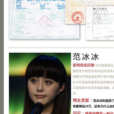
新闻报道回溯
汶川地震发生
摄宣传片的范冰冰决定以范冰
捐赠20万现金善款用于四川地
款10万现金到该基金会的精品
又陆续多次向灾区捐款捐物，
万。
网友质疑：
范冰冰到底捐了
有新闻说20万。还有为什么在
回应：
慈善捐赠是一种自