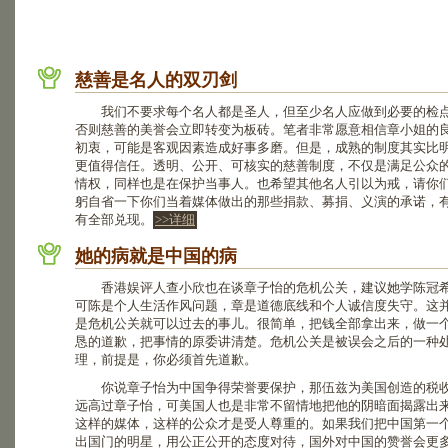
慈善是名人的双刃剑
我们不要求每个名人都是圣人，但至少名人应做到必要的检
否则慈善的美誉会立即转变为板砖。笔者非常愿意相信章小姐的
初衷，可能是客观因素造成好事多磨。但是，成熟的制度其实比
更值得信任。透明、公开、可核实的慈善制度，不仅是满足公众
情权，同样也是在保护当事人。也希望其他名人引以为戒，请你
躬自省一下你们当着媒体做出的那些捐款、募捐、义演的承诺，
有全部兑现。
>>详细
她的病就是中国的病
香港娱评人查小欣也在谈章子怡的危机公关，建议她学陈冠
可陈是个人生活作风问题，章是道德底线和个人诚信度失守。这
是危机公关就可以过去的事儿。很简单，把钱全部拿出来，做一
恳的道歉，把事情的原委讲清楚。危机公关是被误会之后的一种
理，前提是，你必须首先道歉。
你说章子怡为中国争得荣誉要保护，那伍兹为美国创造的税
远高过章子怡，可美国人也是非常不留情地把他的阴暗面揭露出
这样的媒体，这样的公众才是受人尊重的。如果我们把中国第一
出国门的明星，用公正公开的态度对待，国外对中国的赞誉会更