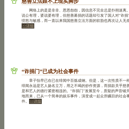
慈善立法跟不上现实脚步
网络上的是是非非、恩恩怨怨，因信息不完全总是扑朔迷离
说公有理，婆说婆有理，但慈善募捐的话题却引发了国人对“诈捐
愤怒与敏感，而一直以来我国慈善立法方面的软肋也再次让人无
>>详细
“诈捐门”已成为社会事件
章子怡早已在已在绯闻中百炼成钢。但是，这一次性质不一
绯闻永远是艺人扬名立万，用之不竭的炒作资源，而捐款关乎慈
是和艺人的德行紧密相连的。“诈捐门”发展至今，质疑的声音铺
地而来，已从一个简单的娱乐事件，演变成一起众所瞩目的社会
件。
>>详细