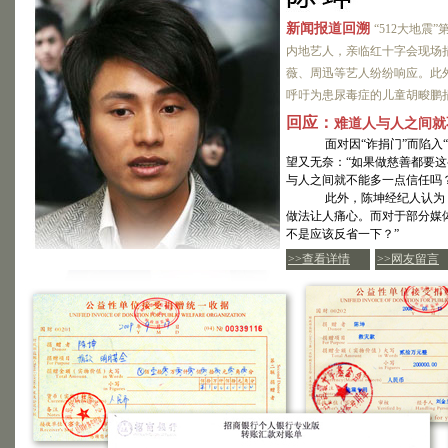
新闻报道回溯
“512大地震
内地艺人，亲临红十字会现场捐
薇、周迅等艺人纷纷响应。此外
呼吁为患尿毒症的儿童胡畯鹏
回应：
难道人与人之间就
面对因“诈捐门”而陷入“信
望又无奈：“如果做慈善都要
与人之间就不能多一点信任吗？
此外，陈坤经纪人认为，这
做法让人痛心。而对于部分媒
不是应该反省一下？”
>>查看详情
>>网友留言