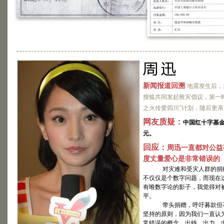
新闻报道回溯
地震发生后，
搜狐共同发起救灾倡议，第一时
之火传爱四川”计划，随后更
网友质疑：
中国红十字基金
元。
回应：
周迅一直都对公益
度丈量爱心是非常错误的
对灾难和受灾人群的捐赠
不仅仅是个数字问题，而现在这
有唯数字论的影子，我觉得对
平。
带头捐赠，呼吁募款但不
坚持的原则，因为我们一直认
常错误的概念。出钱，出力，