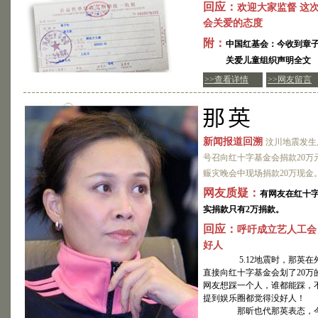
回应：
欢迎大家监督 这
会关爱的态度
附：
中国红基会：今收到章子
关爱儿童组织声明全文
>>查看详情
>>网友留言
新闻报道回溯
汶川地震发生
号召向红十字基金会捐款20万
赈灾晚会中现场捐款20万现金
网友质疑：
有网友在红十
实捐款只有2万捐款。
回应：
呼吁成立艺人工会
好人
5.12地震时，那英在外
直接向红十字基金会划了20万
网友想踩一个人，谁都能踩，
提到娱乐圈都觉得没好人！
那昕也代那英表态，今后