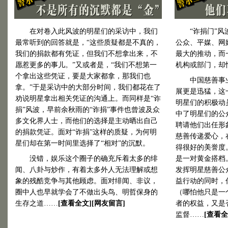
在对卷入此风波的明星们的采访中，我们
“诈捐门”风波
最常听到的回答就是，“这些质疑都是不真的，
公众、平媒、网
我们的捐款都有凭证，但我们不想拿出来，不
最大的推动，而
愿惹更多的事儿。”又或者是，“我们不想第一
机构或部门，却
个拿出这些凭证，要是大家都拿，那我们也
中国慈善事业
拿。”于是采访中的大部分时间，我们都花在了
展更是迅猛，这
劝说明星拿出相关凭证的沟通上。而同样是“诈
明星们的积极动
捐”风波，早前余秋雨的“诈捐”事件也曾波及众
中了明星们的公
多文化界人士，而他们的选择是主动晒出自己
聘请他们出任形
的捐款凭证。面对“诈捐”这样的质疑，为何明
慈善传递爱心，
星们却在第一时间里选择了“相对”的沉默。
得很好的美誉度
没错，娱乐这个圈子的确充斥着太多的绯
是一对黄金搭档
闻、八卦与炒作，有着太多外人无法理解或想
发挥明星慈善公
象的残酷竞争与其他顾虑。面对绯闻、非议，
益行动的同时，
圈中人也早就学会了不做出头鸟、明哲保身的
（哪怕他只是一
生存之道……
[
查看全文
][
网友留言
]
者的权益，又是
监督……
[
查看全