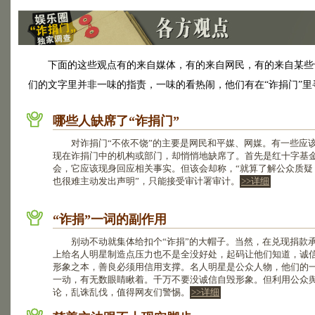
下面的这些观点有的来自媒体，有的来自网民，有的来自某些专
们的文字里并非一味的指责，一味的看热闹，他们有在“诈捐门”
哪些人缺席了“诈捐门”
对诈捐门“不依不饶”的主要是网民和平媒、网媒。有一些应
现在诈捐门中的机构或部门，却悄悄地缺席了。首先是红十字基
会，它应该现身回应相关事实。但该会却称，“就算了解公众质疑
也很难主动发出声明”，只能接受审计署审计。
>>详细
“诈捐”一词的副作用
别动不动就集体给扣个“诈捐”的大帽子。当然，在兑现捐款
上给名人明星制造点压力也不是全没好处，起码让他们知道，诚
形象之本，善良必须用信用支撑。名人明星是公众人物，他们的
一动，有无数眼睛瞅着。千万不要没诚信自毁形象。但利用公众
论，乱诛乱伐，值得网友们警惕。
>>详细