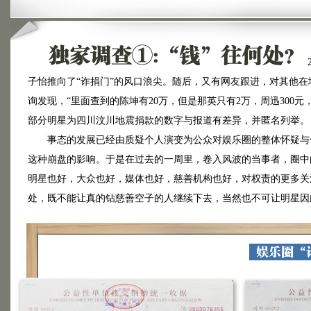
子怡推向了“诈捐门”的风口浪尖。随后，又有网友跟进，对其他
询发现，“里面查到的陈坤有20万，但是那英只有2万，周迅300
部分明星为四川汶川地震捐款的数字与报道有差异，并匿名列举。
事态的发展已经由质疑个人演变为公众对娱乐圈的整体怀疑与信
这种崩盘的影响。于是在过去的一周里，卷入风波的当事者，圈中
明星也好，大众也好，媒体也好，慈善机构也好，对权责的更多关
处，既不能让真的钻慈善空子的人继续下去，当然也不可让明星因
·
2010年2月8日，17：20，纪灵灵
通过搜狐娱乐为百万捐款致歉，并补交16万差额
今日已从红十字会找到捐款证明，也核实章子怡汶川100万捐款实际到款只