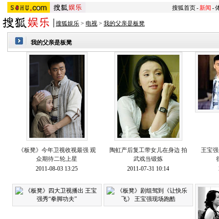
搜狐首页
-
新闻
-
搜狐娱乐
>
电视
>
我的父亲是板凳
我的父亲是板凳
《板凳》今年卫视收视最强 观
陶虹产后复工带女儿在身边 拍
王宝强
众期待二轮上星
武戏当锻炼
2011-08-03 13:25
2011-07-31 10:14