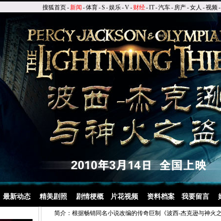
搜狐首页
-
新闻
-
体育
-
S
-
娱乐
-
V
-
财经
-
IT
-
汽车
-
房产
-
女人
-
视频
-
│
最新动态
│
精美剧照
│
剧情梗概
│
片花视频
│
资料档案
│
我要留言
│
简介：
根据畅销同名小说改编的传奇巨制《波西-杰克逊与神火