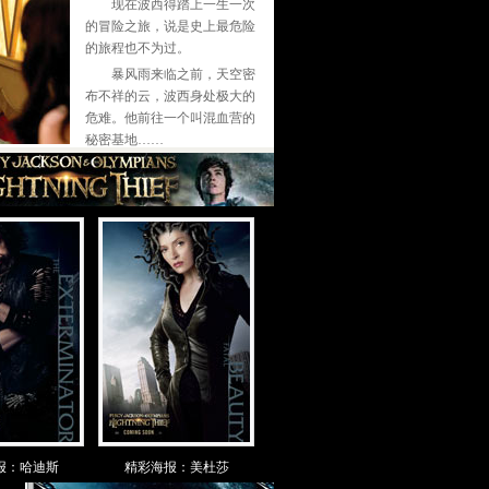
现在波西得踏上一生一次
的冒险之旅，说是史上最危险
的旅程也不为过。
暴风雨来临之前，天空密
布不祥的云，波西身处极大的
危难。他前往一个叫混血营的
秘密基地……
报：哈迪斯
精彩海报：美杜莎