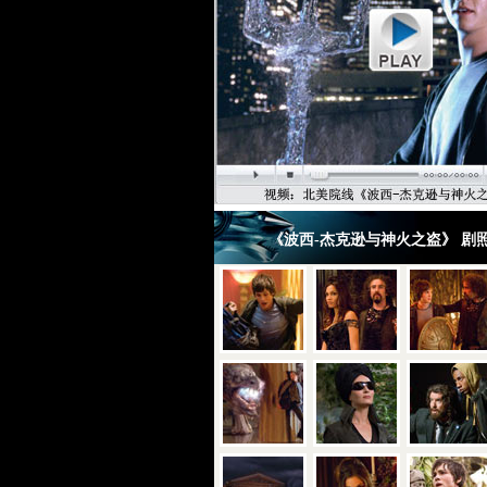
《波西-杰克逊与神火之盗》 剧