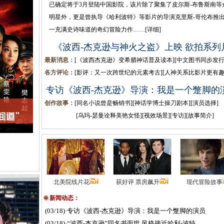
已确定将于3月登陆中国影院，该片除了聚集了皮尔斯-布鲁斯南等
明星外，更是曾执导《哈利波特》等影片的导演克里斯-哥伦布推
一充满史诗味道的奇幻冒险力作……
[
详细
]
《波西-杰克逊与神火之盗》上映 欲拍系列
最新消息：
[
《波西杰克逊》变希腊神话普及读本
][
中文图书同步发
各方评论：
[
影评：又一次跨世纪的元素考古
][
人神关系比影片更有
专访《波西-杰克逊》导演：我是一个蹩脚的
创作故事：
[
同名小说曾是畅销书
][
神话学博士操刀剧本
][
演员选择
]
[
乌玛-瑟曼诠释美艳女怪
][
视效场景
][
专访
][
故事简介
]
北美院线片花
获好评 票房飙升
现代冒险故事
新闻动态：
(03/18)
·
专访《波西-杰克逊》导演：我是一个蹩脚的演员
(03/18)
·
“波西-杰克逊”同名书面世 风格接近哈利-波特