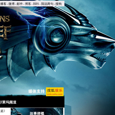
播客
-
微博
-
邮件
-
博客
-
BBS
-
我说两句
-
搜狗
好莱坞频道
之盗》
故事梗概