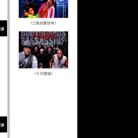
《三枪拍案惊奇》
更多
《十月围城》
更多