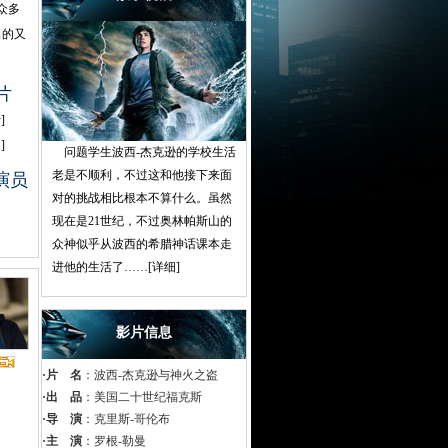
众多
出的又
片
行
]
趣
]
问题学生波西-杰克逊的学校生活
老是不顺利，不过这和他接下来面
演员
对的挑战相比根本不算什么。虽然
现在是21世纪，不过奥林帕斯山的
众神似乎从波西的希腊神话课本走
进他的生活了……
[详细]
影片信息
·片 名
：波西-杰克逊与神火之盗
·出 品
：美国二十世纪福克斯
·导 演
：克里斯-哥伦布
·主 演
：罗根-勒曼