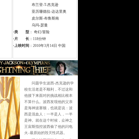
布兰登-T-杰克逊
亚历珊德拉-达达里奥
皮尔斯-布鲁斯南
乌玛-瑟曼
·类 型
： 奇幻/冒险
·片 长
：118分钟
·上映时间
：2010年3月14日 中国
问题学生波西-杰克逊的学
校生活老是不顺利，不过这和
他接下来面对的挑战相比根本
不算什么。波西发现他的父亲
是海神波塞顿，也就是说：波
西是混血人：一半是人，一半
是神。就在这个时候，众神之
王宙斯指控波西偷了他的闪电
火–最原始的毁灭性武器。