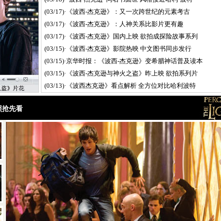
(03/17)
·
《波西-杰克逊》：又一次跨世纪的元素考古
(03/17)
·
《波西-杰克逊》：人神关系比影片更有趣
(03/17)
·
《波西-杰克逊》国内上映 欲拍成探险故事系列
(03/15)
·
《波西-杰克逊》影院热映 中文图书同步发行
(03/15)
·
京华时报：《波西-杰克逊》变希腊神话普及读本
(03/15)
·
《波西-杰克逊与神火之盗》昨上映 欲拍系列片
(03/13)
·
《波西杰克逊》看点解析 全方位对比哈利波特
(03/12)
·
《波西杰克逊》点燃战火 希腊众神悉数登场
照抢先看
(03/09)
·
《波西杰克逊》全球大卖 望成内地票房新霸主
(03/05)
·
《波西杰克逊》创作揭秘 从现实步入神话世界
(03/03)
·
《珀西杰克逊》各方评价 好故事为淡季下猛药
(03/02)
·
《珀西杰克逊》角色解析 布鲁斯南变人面兽(图)
(03/02)
·
《波西-杰克逊》3月内地上映 布鲁斯南踩高跷
(02/28)
·
《波西-杰克逊与神火之盗》3月14日内地公映
(02/26)
·
“波西-杰克逊”将登内地 布鲁斯南扮半人马神
(01/28)
·
《波西杰克森：神火之贼》罗根勒曼轰动登场