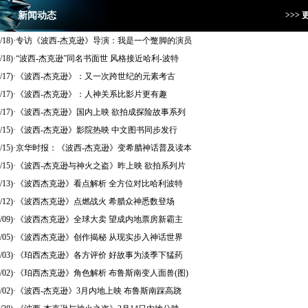
新闻动态
>>> 
/18)
·
专访《波西-杰克逊》导演：我是一个蹩脚的演员
/18)
·
“波西-杰克逊”同名书面世 风格接近哈利-波特
/17)
·
《波西-杰克逊》：又一次跨世纪的元素考古
/17)
·
《波西-杰克逊》：人神关系比影片更有趣
/17)
·
《波西-杰克逊》国内上映 欲拍成探险故事系列
/15)
·
《波西-杰克逊》影院热映 中文图书同步发行
/15)
·
京华时报：《波西-杰克逊》变希腊神话普及读本
/15)
·
《波西-杰克逊与神火之盗》昨上映 欲拍系列片
/13)
·
《波西杰克逊》看点解析 全方位对比哈利波特
/12)
·
《波西杰克逊》点燃战火 希腊众神悉数登场
/09)
·
《波西杰克逊》全球大卖 望成内地票房新霸主
/05)
·
《波西杰克逊》创作揭秘 从现实步入神话世界
/03)
·
《珀西杰克逊》各方评价 好故事为淡季下猛药
/02)
·
《珀西杰克逊》角色解析 布鲁斯南变人面兽(图)
/02)
·
《波西-杰克逊》3月内地上映 布鲁斯南踩高跷