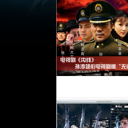
电视
剧
《内
线》