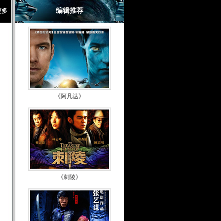
编辑推荐
更多
《阿凡达》
《刺陵》