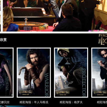
报欣赏
安娜贝丝
精彩海报：半人马喀戎
精彩海报：格罗夫
精彩海