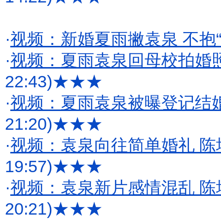
·
视频：新婚夏雨撇袁泉 不抱“
·
视频：夏雨袁泉回母校拍婚
22:43)
★★★
·
视频：夏雨袁泉被曝登记结
21:20)
★★★
·
视频：袁泉向往简单婚礼 
19:57)
★★★
·
视频：袁泉新片感情混乱 
20:21)
★★★