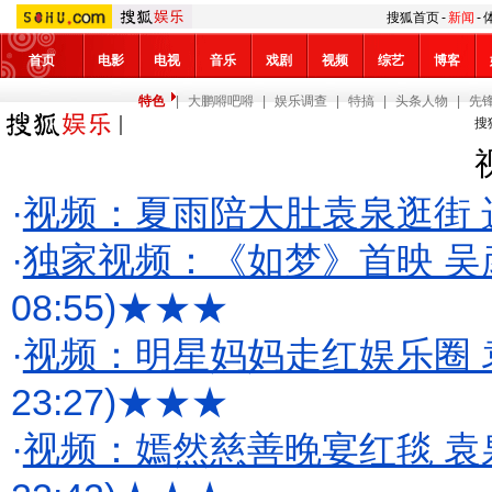
搜狐首页
-
新闻
-
首页
电影
电视
音乐
戏剧
视频
综艺
博客
特色
|
大鹏嘚吧嘚
|
娱乐调查
|
特搞
|
头条人物
|
先
搜
·
视频：夏雨陪大肚袁泉逛街 
·
独家视频：《如梦》首映 吴
08:55)
★★★
·
视频：明星妈妈走红娱乐圈 
23:27)
★★★
·
视频：嫣然慈善晚宴红毯 