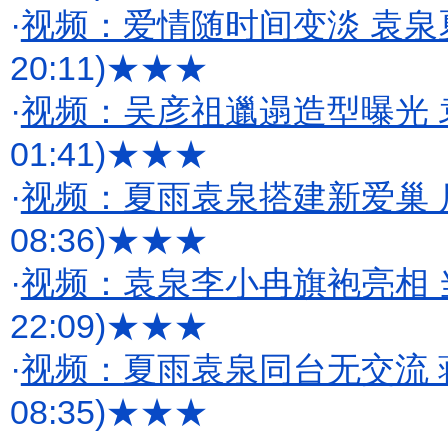
·
视频：爱情随时间变淡 袁
20:11)
★★★
·
视频：吴彦祖邋遢造型曝光 
01:41)
★★★
·
视频：夏雨袁泉搭建新爱巢
08:36)
★★★
·
视频：袁泉李小冉旗袍亮相
22:09)
★★★
·
视频：夏雨袁泉同台无交流
08:35)
★★★