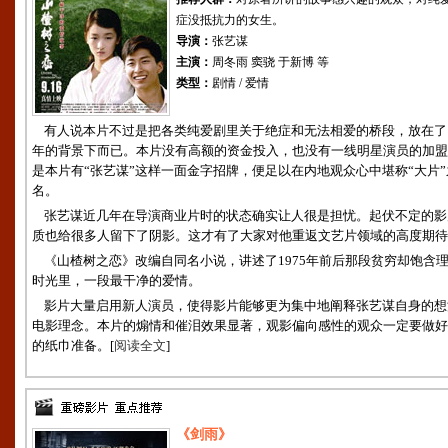
症没抵抗力的女生。
导演：
张艺谋
主演：
周冬雨 窦骁 于新博 等
类型：
剧情 / 爱情
有人说本片不过是把各类纯爱剧里关于绝症和无法相爱的桥段，放在了1
年的背景下而已。本片没有高额的资金投入，也没有一线明星演员的加盟
是本片有“张艺谋”这样一面金字招牌，便足以在内地观众心中堪称“大片”
名。
张艺谋近几年在导演商业片时的状态确实让人很是担忧。起伏不定的影
质也给很多人留下了阴影。这才有了大家对他重返文艺片领域的高度期待
《山楂树之恋》改编自同名小说，讲述了1975年前后那段贫穷却饱含
时光里，一段最干净的爱情。
影片大量启用新人演员，使得影片能够更为集中地阐释张艺谋自身的想
电影理念。本片的煽情和催泪效果显著，观影偏向感性的观众一定要做好
的纸巾准备。[
阅读全文
]
《剑雨》