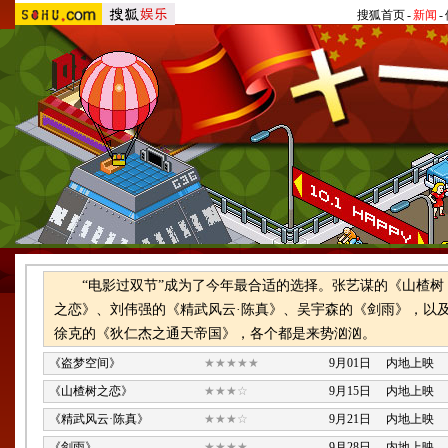
搜狐首页
-
新闻
-
“电影过双节”成为了今年最合适的选择。张艺谋的《山楂树
之恋》、刘伟强的《精武风云·陈真》、吴宇森的《剑雨》，以
徐克的《狄仁杰之通天帝国》，各个都是来势汹汹。
《盗梦空间》
★★★★★
9月01日 内地上映
《山楂树之恋》
★★★☆
9月15日 内地上映
《精武风云·陈真》
★★★☆
9月21日 内地上映
《剑雨》
★★★★
9月28日 内地上映