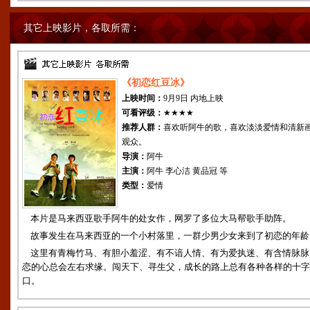
其它上映影片，各取所需：
《初恋红豆冰》
上映时间：
9月9日 内地上映
可看评级：
★★★★
推荐人群：
喜欢听阿牛的歌，喜欢淡淡爱情和清新
观众。
导演：
阿牛
主演：
阿牛 李心洁 黄品冠 等
类型：
爱情
本片是马来西亚歌手阿牛的处女作，网罗了多位大马帮歌手助阵。
故事发生在马来西亚的一个小村落里，一群少男少女来到了初恋的年龄
这里有青梅竹马、有胆小羞涩、有不谙人情、有为爱执迷、有含情脉脉
恋的心总会左右求缘。闯天下、寻生父，成长的路上总有各种各样的十字
口。