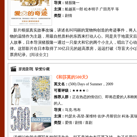
导演：
猪股隆一
主演：
船越英一郎 松本明子 广田亮平 等
类型：
剧情
影片根据真实故事改编，讲述名叫玛丽的宠物狗创造的奇迹事件，将人
物的温情作为主题，用最自然质朴的东西来打动人心。同是关于地震灾后
人故事，日本导演猪股隆一通过一只柴犬和它的两个小主人，唱出了心动
律。这部影片在日本取得了30亿日元的超高票房，远远打破《导盲犬小Q
票房纪录。[
阅读全文
]
《和莎莫的500天》
英文名：
(500) Days of Summer，2009
可看评级：
★★★★☆
推荐人群：
正在热恋的情侣们、即将恋爱的人和刚
的人。
导演：
马克-韦布
主演：
约瑟夫-高登-莱维特 佐伊-丹斯切尔 科洛-莫瑞
类型：
爱情 / 剧情 / 喜剧