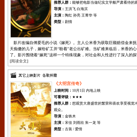
推荐人群：
能够把电影当做纪实文学般严肃看待的
导演：
王洪飞 白海滨
主演：
陶红 孙亮 王菁华 等
类型：
剧情
影片改编自傅爱毛的小说《嫁死》。主人公米香为获取巨额赔偿金来抚
天痴傻的儿子，嫁给矿工并“盼着”老公出矿难。当矿难来临后，米香的心
了。影片围绕着“嫁死”这样一个特殊现象，对社会和人性进行了深入的探
[
阅读全文
]
《大明宫传奇》
上映时间：
10月1日 内地上映
可看评级：
★★★
推荐人群：
想观赏大唐盛世的繁荣和喜欢享受视觉
观众。
导演：
金铁木
主演：
宋佳 刘雨欣 朱一龙 等
类型：
古装 / 爱情