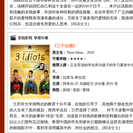
汤姆以给贺卡撰写各种贺语为生，却不意被女友莎莫飞掉。为了反思问
在，汤姆开始回忆自己和这个女孩在一起的500个日子…… 本片以清新的
和流畅的非线叙事，外加对各种经典的调侃致敬，在去年受到了广泛的瞩
影片的爱情既有浪漫有趣的成分，又暗含了很多现代爱情的无奈，既值得
们找乐，也适合错失所爱的人思考。[
阅读全文
]
《三个白痴》
英文名：
Three Idiots，2010
可看评级：
★★★★☆
推荐人群：
正在苦读的学生和为孩子的学习紧张兮
长。
导演：
拉库马-希拉尼
主演：
阿米尔-汗 马德哈万 沙尔曼-乔什 等
类型：
剧情 / 喜剧 / 爱情
兰乔对大学填鸭式的教育十分不满，在他的引导下，其他两个朋友也对
的人生有了新的规划，然而毕业后，兰乔选择了消失…… 对于大多数中
而言，本片的故事和“传说”无异，但是影片轻快的歌舞和笑料频出的段子
以让人们暂时忘记烦恼。希望中国的学生和家长们都能够从这部充满理想
的校园影片中，看到导演埋藏其中的，对社会的批注。[
阅读全文
]