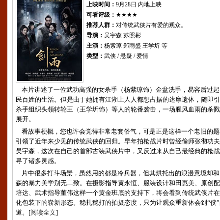
上映时间：
9月28日 内地上映
可看评级：
★★★★
推荐人群：
对传统武侠片有爱的观众。
导演：
吴宇森 苏照彬
主演：
杨紫琼 郑雨盛 王学圻 等
类型：
武侠 / 悬疑 / 爱情
本片讲述了一位武功高强的女杀手（杨紫琼饰）金盆洗手，易容后过起
民百姓的生活。但是由于她拥有江湖上人人都想占据的达摩遗体，随即引
杀手组织头领转轮王（王学圻饰）等人的轮番袭击，一场腥风血雨的杀戮
展开。
看故事梗概，您也许会觉得非常老套俗气，可是正是这样一个老旧的题
引领了近年来少见的传统武侠的回归。早年拍枪战片时曾经偷师张彻功夫
吴宇森，这次在自己的首部古装武侠片中，又反过来从自己最经典的枪战
寻了诸多灵感。
片中很多打斗场景，虽然用的都是冷兵器，但其烘托出的浪漫意境却和
森的暴力美学别无二致。在摄影指导黄永恒、服装设计和田惠美、原创配
培达、武术指导董伟这样一个黄金班底的支持下，将会看到传统武侠片在
化包装下的崭新形态。稳扎稳打的拍摄态度，只为让观众重新体会到“侠”
道。[
阅读全文
]