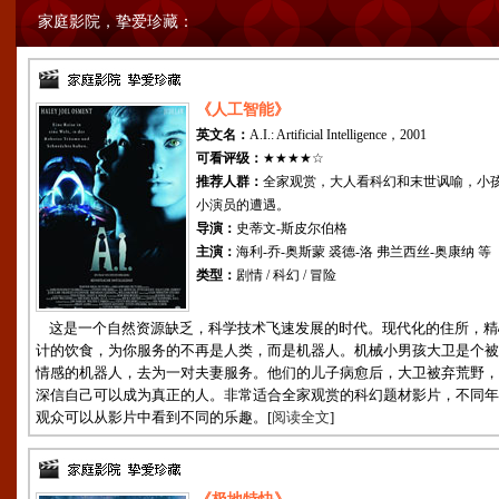
家庭影院，挚爱珍藏：
《人工智能》
英文名：
A.I.: Artificial Intelligence，2001
可看评级：
★★★★☆
推荐人群：
全家观赏，大人看科幻和末世讽喻，小
小演员的遭遇。
导演：
史蒂文-斯皮尔伯格
主演：
海利-乔-奥斯蒙 裘德-洛 弗兰西丝-奥康纳 等
类型：
剧情 / 科幻 / 冒险
这是一个自然资源缺乏，科学技术飞速发展的时代。现代化的住所，精
计的饮食，为你服务的不再是人类，而是机器人。机械小男孩大卫是个被
情感的机器人，去为一对夫妻服务。他们的儿子病愈后，大卫被弃荒野，
深信自己可以成为真正的人。非常适合全家观赏的科幻题材影片，不同年
观众可以从影片中看到不同的乐趣。[
阅读全文
]