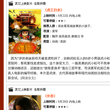
《虎王归来》
上映时间：
9月22日 内地上映
可看评级：
★★☆
推荐人群：
喜欢看英雄故事的小孩子。
导演：
黄军
配音：
鞠萍 侯高俊杰 康璐洁 等
类型：
动画 / 喜剧
因为7岁的表妹前些天被老虎吃掉了，自称武松后人的8岁小男孩武小松
景阳冈，誓死要找老虎报仇。这个身背大刀、一脸英勇的武小松可不简单
仅懂动物语言，还能使出“锁骨柔身术”逃出三层牢笼。导演黄军此前已有
真人电影的编导经验。本片是武侠、古代英雄故事和现代动画技法相结合
新尝试。[
阅读全文
]
《米香》
上映时间：
9月29日 内地上映
可看评级：
★★★☆