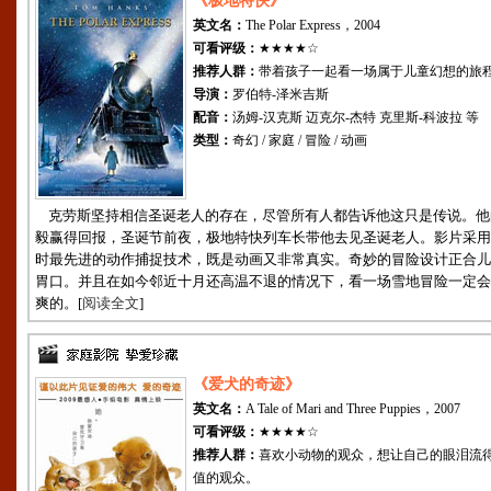
《极地特快》
英文名：
The Polar Express，2004
可看评级：
★★★★☆
推荐人群：
带着孩子一起看一场属于儿童幻想的旅
导演：
罗伯特-泽米吉斯
配音：
汤姆-汉克斯 迈克尔-杰特 克里斯-科波拉 等
类型：
奇幻 / 家庭 / 冒险 / 动画
克劳斯坚持相信圣诞老人的存在，尽管所有人都告诉他这只是传说。他
毅赢得回报，圣诞节前夜，极地特快列车长带他去见圣诞老人。影片采用
时最先进的动作捕捉技术，既是动画又非常真实。奇妙的冒险设计正合儿
胃口。并且在如今邻近十月还高温不退的情况下，看一场雪地冒险一定会
爽的。[
阅读全文
]
《爱犬的奇迹》
英文名：
A Tale of Mari and Three Puppies，2007
可看评级：
★★★★☆
推荐人群：
喜欢小动物的观众，想让自己的眼泪流
值的观众。