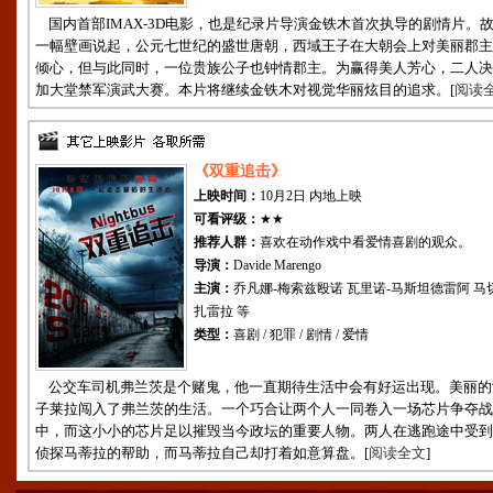
国内首部IMAX-3D电影，也是纪录片导演金铁木首次执导的剧情片。
一幅壁画说起，公元七世纪的盛世唐朝，西域王子在大朝会上对美丽郡主
倾心，但与此同时，一位贵族公子也钟情郡主。为赢得美人芳心，二人决
加大堂禁军演武大赛。本片将继续金铁木对视觉华丽炫目的追求。[
阅读
《双重追击》
上映时间：
10月2日 内地上映
可看评级：
★★
推荐人群：
喜欢在动作戏中看爱情喜剧的观众。
导演：
Davide Marengo
主演：
乔凡娜-梅索兹殴诺 瓦里诺-马斯坦德雷阿 马
扎雷拉 等
类型：
喜剧 / 犯罪 / 剧情 / 爱情
公交车司机弗兰茨是个赌鬼，他一直期待生活中会有好运出现。美丽的
子莱拉闯入了弗兰茨的生活。一个巧合让两个人一同卷入一场芯片争夺战
中，而这小小的芯片足以摧毁当今政坛的重要人物。两人在逃跑途中受到
侦探马蒂拉的帮助，而马蒂拉自己却打着如意算盘。[
阅读全文
]