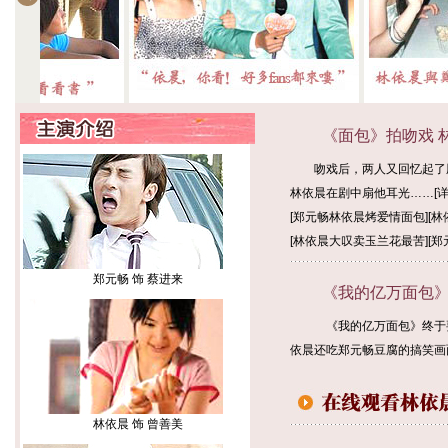
《面包》拍吻戏 林
吻戏后，两人又回忆起了剧
林依晨在剧中扇他耳光……[
[
郑元畅林依晨烤爱情面包
][
林
[
林依晨大叹卖玉兰花最苦
][
郑
郑元畅 饰 蔡进来
《我的亿万面包》玩
《我的亿万面包》终于要
依晨还吃郑元畅豆腐的搞笑画
林依晨 饰 曾善美