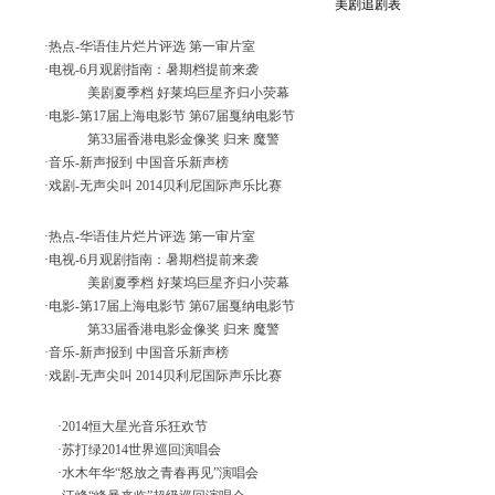
美剧追剧表
·热点-
华语佳片烂片评选
第一审片室
·电视-
6月观剧指南：暑期档提前来袭
美剧夏季档 好莱坞巨星齐归小荧幕
·电影-
第17届上海电影节
第67届戛纳电影节
第33届香港电影金像奖
归来
魔警
·音乐-
新声报到
中国音乐新声榜
·戏剧-
无声尖叫
2014贝利尼国际声乐比赛
·热点-
华语佳片烂片评选
第一审片室
·电视-
6月观剧指南：暑期档提前来袭
美剧夏季档 好莱坞巨星齐归小荧幕
·电影-
第17届上海电影节
第67届戛纳电影节
第33届香港电影金像奖
归来
魔警
·音乐-
新声报到
中国音乐新声榜
·戏剧-
无声尖叫
2014贝利尼国际声乐比赛
·
2014恒大星光音乐狂欢节
·
苏打绿2014世界巡回演唱会
·
水木年华“怒放之青春再见”演唱会