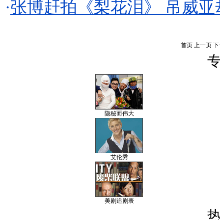
·
张博赶拍《梨花泪》 吊威亚
首页
上一页
下
专
隐秘而伟大
艾伦秀
美剧追剧表
热