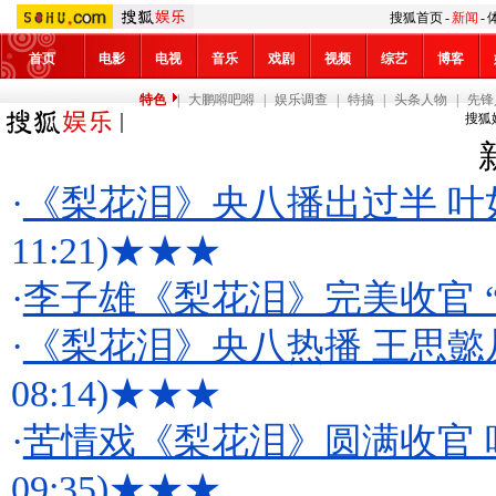
搜狐首页
-
新闻
-
首页
电影
电视
音乐
戏剧
视频
综艺
博客
特色
|
大鹏嘚吧嘚
|
娱乐调查
|
特搞
|
头条人物
|
先锋
搜狐
·
《梨花泪》央八播出过半 叶
11:21)
★★★
·
李子雄《梨花泪》完美收官 
·
《梨花泪》央八热播 王思懿
08:14)
★★★
·
苦情戏《梨花泪》圆满收官
09:35)
★★★