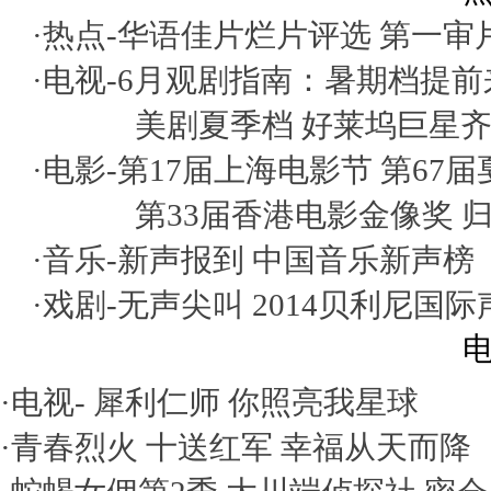
·热点-
华语佳片烂片评选
第一审
·电视-
6月观剧指南：暑期档提前
美剧夏季档 好莱坞巨星
·电影-
第17届上海电影节
第67
第33届香港电影金像奖
·音乐-
新声报到
中国音乐新声榜
·戏剧-
无声尖叫
2014贝利尼国
电
·电视-
犀利仁师
你照亮我星球
·
青春烈火
十送红军
幸福从天而降