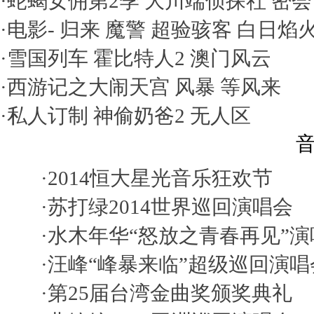
·
蛇蝎女佣第2季
大川端侦探社
密会
·电影-
归来
魔警
超验骇客
白日焰
·
雪国列车
霍比特人2
澳门风云
·
西游记之大闹天宫
风暴
等风来
·
私人订制
神偷奶爸2
无人区
音
·
2014恒大星光音乐狂欢节
·
苏打绿2014世界巡回演唱会
·
水木年华“怒放之青春再见”演
·
汪峰“峰暴来临”超级巡回演唱
·
第25届台湾金曲奖颁奖典礼