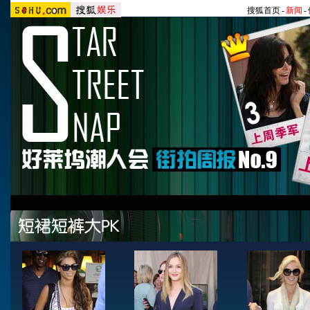
搜狐首页
-
新闻
-