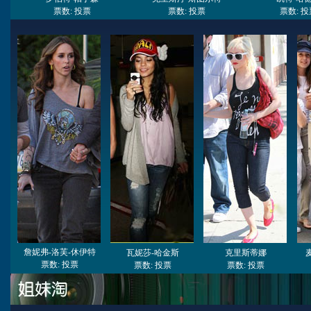
票数:
投票
票数:
投票
票数:
投
詹妮弗-洛芙-休伊特
瓦妮莎-哈金斯
克里斯蒂娜
麦
票数:
投票
票数:
投票
票数:
投票