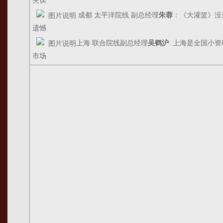
失误
成都 太平洋院线 副总经理
朱蓉
：《大灌篮》没
遗憾
上海 联合院线副总经理
吴鹤沪
: 上海是全国小
市场