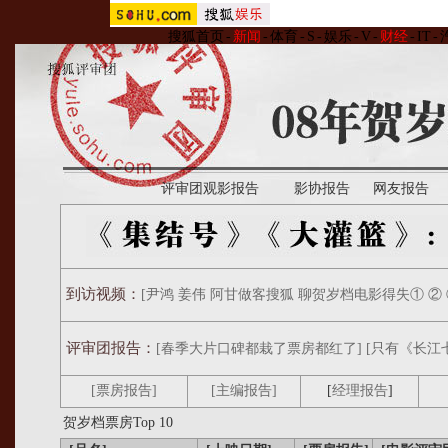
搜狐首页
-
新闻
-
体育
-
S
-
娱乐
-
V
-
财经
-
IT
-
评审团观影报告
影协报告
网友报告
到访视频：
[尹鸿 姜伟 阿甘做客搜狐 聊贺岁档电影得失①
②
评审团报告：
[春季大片口碑都栽了票房都红了]
[只有《长江
[票房报告]
[主编报告]
[
经理报告
]
贺岁档票房Top 10