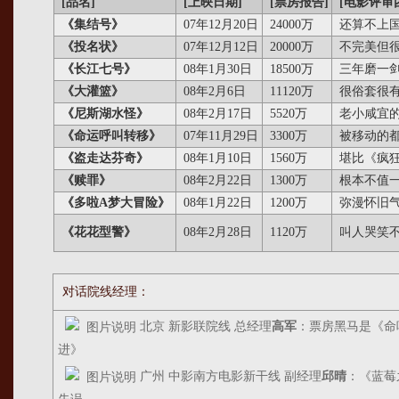
[品名]
[上映日期]
[票房报告]
[电影评审
《集结号》
07年12月20日
24000万
还算不上
《投名状》
07年12月12日
20000万
不完美但
《长江七号》
08年1月30日
18500万
三年磨一
《大灌篮》
08年2月6日
11120万
很俗套很
《尼斯湖水怪》
08年2月17日
5520万
老小咸宜
《命运呼叫转移》
07年11月29日
3300万
被移动的
《盗走达芬奇》
08年1月10日
1560万
堪比《疯
《赎罪》
08年2月22日
1300万
根本不值
《多啦A梦大冒险》
08年1月22日
1200万
弥漫怀旧
《花花型警》
08年2月28日
1120万
叫人哭笑
对话院线经理：
北京 新影联院线 总经理
高军
：票房黑马是《命
进》
广州 中影南方电影新干线 副经理
邱晴
：《蓝莓