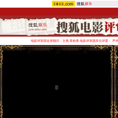
电影评审团名誉顾问：文隽 章柏青 电影评审团常任评委： 尹鸿 