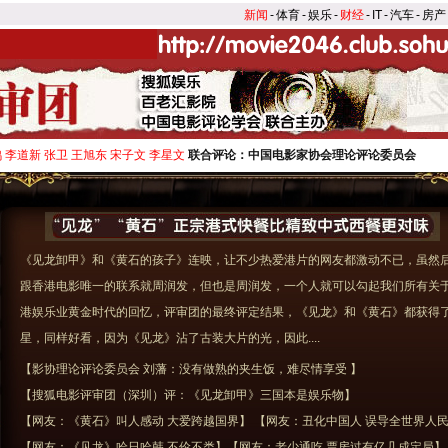
新闻
-
体育
-
娱乐
-
财经
-
IT
-
汽车
-
房产
李道新 张卫 王旭东 宋子文 李星文
联合评论：中国电影家协会理论评论委员会
《见龙卸甲》和《黄石的孩子》连映，让不少热爱港片的网友都激动不已，虽然
跟香港电影唯一的联系就周润发，但也是周润发，一个人就可以勾起我们所有关
港娱乐业黄金时代的回忆，评审团的最终评定结果，《见龙》和《黄石》都获得了
星，同样好看，因为《见龙》沾了古装大片的光，因此....
【影协理论评论委员会 刘藩：没有做熟的夹生饭，难尽情享受 】
【搜狐电影评审团（深圳）评：《见龙卸甲》三国本是娱乐物】
【网友：《黄石》叫人感动 大爱跨越国界】
【网友：丑化中国人 误导全世界人
【网友：《见龙》哈日哈韩 不伦不类】
【网友：老少通吃 票房过有亿几成定局】