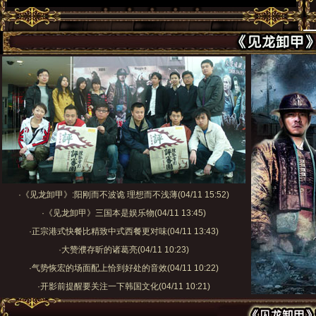
·
《见龙卸甲》:阳刚而不波诡 理想而不浅薄
(04/11 15:52)
·
《见龙卸甲》三国本是娱乐物
(04/11 13:45)
·
正宗港式快餐比精致中式西餐更对味
(04/11 13:43)
·
大赞濮存昕的诸葛亮
(04/11 10:23)
·
气势恢宏的场面配上恰到好处的音效
(04/11 10:22)
·
开影前提醒要关注一下韩国文化
(04/11 10:21)