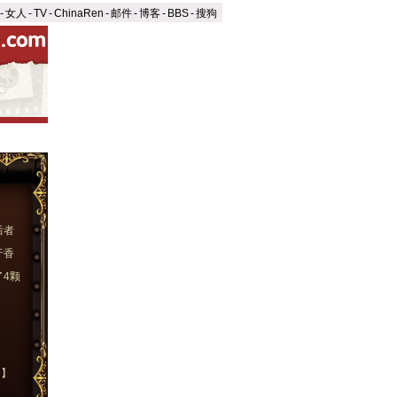
-
女人
-
TV
-
ChinaRen
-
邮件
-
博客
-
BBS
-
搜狗
后者
于香
4颗
民】