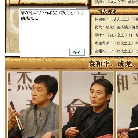
·
视频：《功夫之王》首映②
·
林如敏：《功夫之王》不
·
夏天：成龙李连杰演的角色
·
早叶：《功夫之王 》好一
·
木雕禅师：《功夫之王》
·
曹渊鸣：评《功夫之王》 