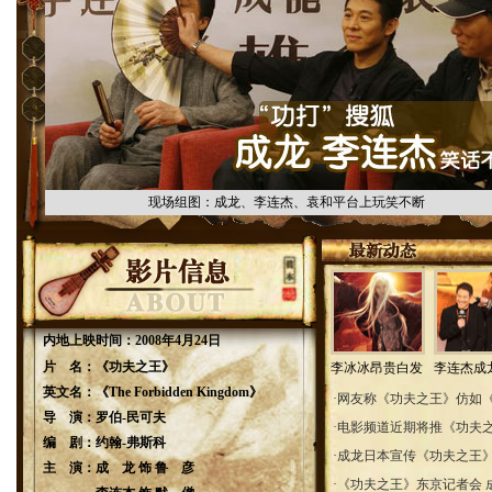
现场组图：成龙、李连杰、袁和平台上玩笑不断
内地上映时间：
2008年4月24日
片 名：
《功夫之王》
李冰冰昂贵白发
李连杰成
英文名：
《The Forbidden Kingdom》
·
网友称《功夫之王》仿如
导 演：
罗伯-民可夫
·
电影频道近期将推《功夫
编 剧：
约翰-弗斯科
·
成龙日本宣传《功夫之王》
主 演：
成 龙 饰 鲁 彦
·
《功夫之王》东京记者会 