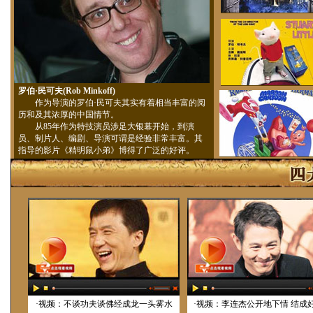
罗伯·民可夫(Rob Minkoff)
作为导演的罗伯·民可夫其实有着相当丰富的阅
历和及其浓厚的中国情节。
从85年作为特技演员涉足大银幕开始，到演
员、制片人、编剧、导演可谓是经验非常丰富。其
指导的影片《精明鼠小弟》博得了广泛的好评。
·视频：不谈功夫谈佛经成龙一头雾水
·视频：李连杰公开地下情 结成