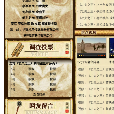
李连杰 饰 默 僧
·
《功夫之王》上半年夺冠 票
李冰冰 饰 白发魔女
·
《功夫之王》铁定拍续 双J
刘亦菲 饰 金燕子
邹兆龙 饰 玉疆战神
·
《功夫之王》将拍续集 成
麦克-安格拉诺 饰 杰森-崔皮提卡斯
·
《功夫之王》将拍续集“孙
出 品：
华谊兄弟传媒股份有限公司
J和J电影制作有限公司
5亿打造奢华阵容
冰
您对《功夫之王》的期望值有多高？
5分
票数:
投票
·
视频：《功夫之王》首映⑨ 
4分
票数:
投票
·
视频：《功夫之王》首映⑧
3分
票数:
投票
·
视频：《功夫之王》首映⑦ 
2分
票数:
投票
·
视频：《功夫之王》首映⑥
1分
票数:
投票
查看结果
·
视频：《功夫之王》首映⑤
·
视频：《功夫之王》首映④
·
视频：《功夫之王》首映③