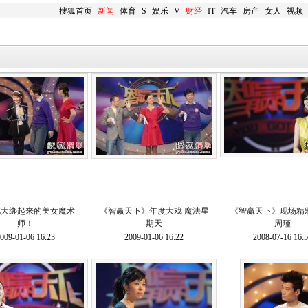
搜狐首页
-
新闻
-
体育
-
S
-
娱乐
-
V
-
财经
-
IT
-
汽车
-
房产
-
女人
-
视频
-
花大绑起来的美女魔术
《智赢天下》年度大戏 魔法星
《智赢天下》现场精彩
师！
期天
周瑾
009-01-06 16:23
2009-01-06 16:22
2008-07-16 16: