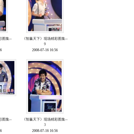
图集--
《智赢天下》现场精彩图集--
9
56
2008-07-16 16:56
图集--
《智赢天下》现场精彩图集--
3
56
2008-07-16 16:56