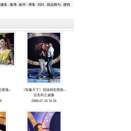
播客
-
微博
-
邮件
-
博客
-
BBS
-
我说两句
-
搜狗
图集--
《智赢天下》现场精彩图集--
吉杰和立威廉
56
2008-07-16 16:56