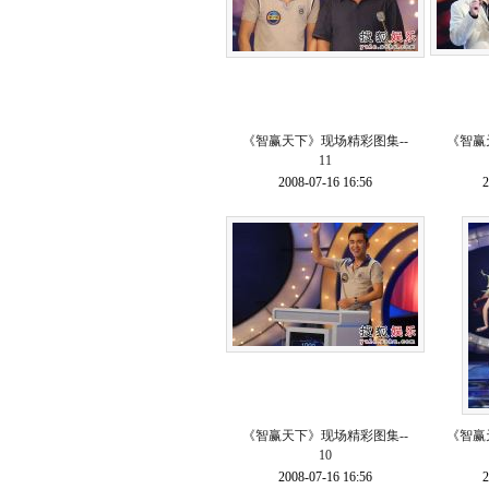
《智赢天下》现场精彩图集--
《智赢
11
2008-07-16 16:56
2
《智赢天下》现场精彩图集--
《智赢
10
2008-07-16 16:56
2