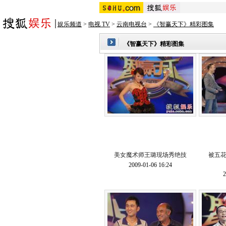
娱乐频道
>
电视 TV
>
云南电视台
>
《智赢天下》精彩图集
《智赢天下》精彩图集
美女魔术师王璐现场秀绝技
被五
2009-01-06 16:24
2