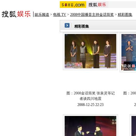
娱乐频道
>
电视 TV
>
2008中国播音主持金话筒奖
>
精彩图集
精彩图集
图：2008金话筒奖 张泉灵等记
图：20
者谈四川地震
2008-12-25 22:23
2