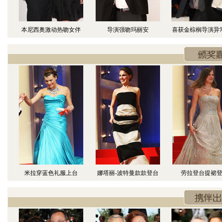
本尼西奥激动热吻女伴
导演强吻玛丽安
喜获金棕榈导演异
米拉穿蓝色礼服上台
娜塔丽-波特曼款款登台
劳拉登台提裙