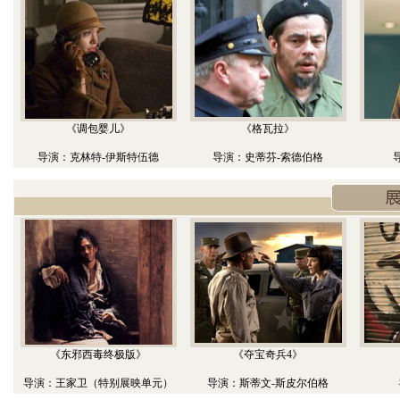
《调包婴儿》
《格瓦拉》
导演：克林特-伊斯特伍德
导演：史蒂芬-索德伯格
《东邪西毒终极版》
《夺宝奇兵4》
导演：王家卫（特别展映单元）
导演：斯蒂文-斯皮尔伯格