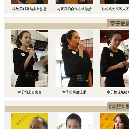
桂纶美对戛纳非常熟悉
与张震的合作非常微妙
桂纶镁为灾区人
章子怡上台发言
章子怡再度流泪
章子怡现场签