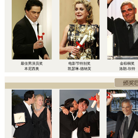
最佳男演员奖
电影节特别奖
金棕榈奖
本尼西奥
凯瑟琳-德纳芙
洛朗-坎特