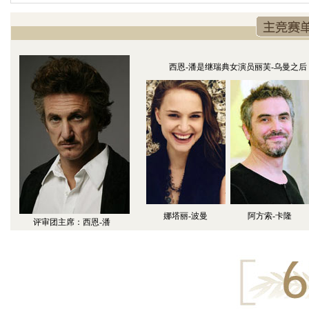
西恩-潘是继瑞典女演员丽芙-乌曼之后
娜塔丽-波曼
阿方索-卡隆
评审团主席：西恩-潘