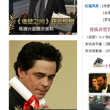
红毯风采：
[肖
[女星
[罗
搜狐赤壁
《赤壁》3+1“孙
专访吴宇森：[
专访张家振：[
小