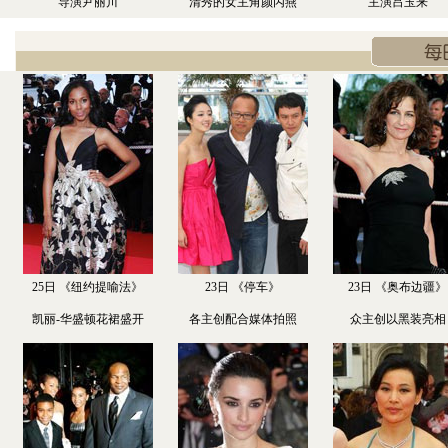
导演尹丽川
清秀的女主角颜丙燕
主演吕玉来
25日 《纽约提喻法》
23日 《停车》
23日 《奥布边疆》
凯丽-华盛顿花裙盛开
各主创配合媒体拍照
众主创以黑装亮相