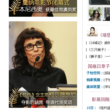
《墙
[《24城记》
[
《三只猴子》:
[
《狮子笼》:一
国殇日章子
子怡空间：
[
捐款
独家视频：
[
子
媒体联盟：
[
华
影展回顾
23日：
《纽约