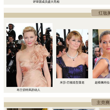
评审团成员盛大亮相
米莎-巴顿造型显老
超模佩特拉
布兰切特风韵动人