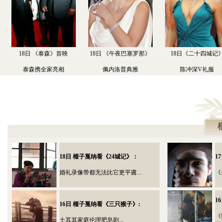
18日 《泰森》首映
18日 《午夜巴塞罗那》
18日《二十四城记
泰森携全家亮相
佩内洛普典雅
陈冲深V礼服
18日 榧子戛纳看《24城记》：
1
婚礼录像带都无法比它更平庸...
《
1
16日 榧子戛纳看《三只猴子》:
《
土耳其家庭伦理肥皂剧...