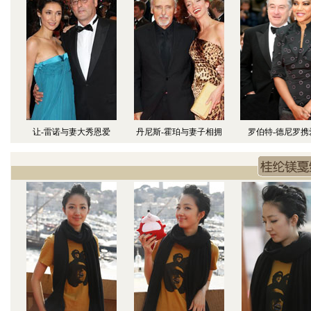
让-雷诺与妻大秀恩爱
丹尼斯-霍珀与妻子相拥
罗伯特-德尼罗携