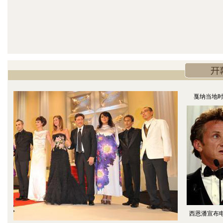
戛纳当地时
西恩潘宣布