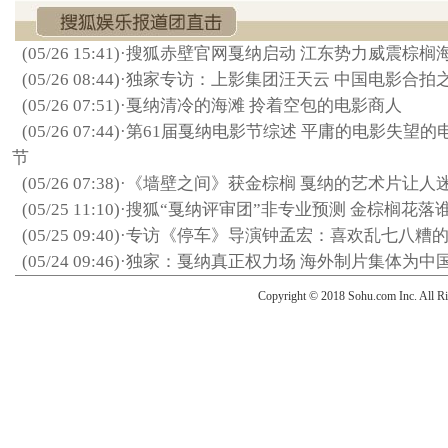
(05/26 15:41)
·
搜狐赤壁官网戛纳启动 江东势力威震棕榈
(05/26 08:44)
·
独家专访：上影集团汪天云 中国电影合拍
(05/26 07:51)
·
戛纳清冷的海滩 拎着空包的电影商人
(05/26 07:44)
·
第61届戛纳电影节综述 平庸的电影失望的
节
(05/26 07:38)
·
《墙壁之间》获金棕榈 戛纳的艺术片让人
(05/25 11:10)
·
搜狐“戛纳评审团”非专业预测 金棕榈花落
(05/25 09:40)
·
专访《停车》导演钟孟宏：喜欢乱七八糟
(05/24 09:46)
·
独家：戛纳真正权力场 海外制片集体为中
Copyright © 2018 Sohu.com Inc. Al