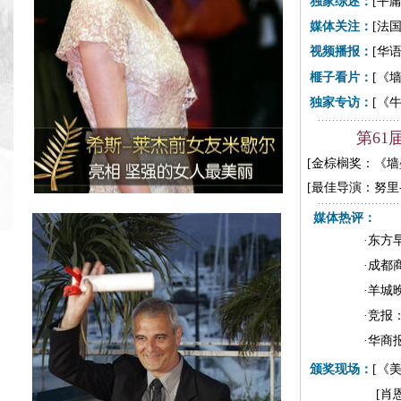
独家综述：
[
平庸
媒体关注：
[
法
视频播报：
[
华
榧子看片：
[
《墙
独家专访：
[
《
第61
[金棕榈奖：《墙
[最佳导演：努里
媒
·
东方
·
成都
·
羊城
·
竞报
·
华商
颁奖现场：
[《
[肖