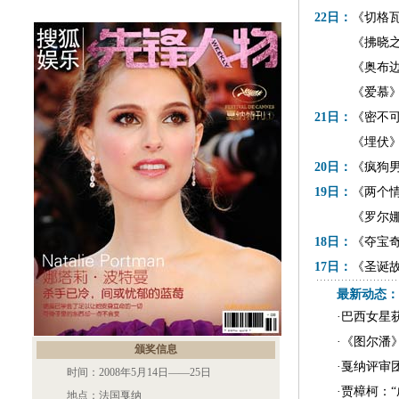
22日：
《切格
《拂晓之
《奥布边
《爱慕》
21日：
《密不
《埋伏》
20日：
《疯狗
19日：
《两个
《罗尔娜的
18日：
《夺宝奇
17日：
《圣诞
《你和我
最新
·
16日：
巴西女星
《雷瑞
·
《功夫熊
《图尔潘
颁奖信息
·
15日：
戛纳评审
《盲流
时间：2008年5月14日——25日
·
贾樟柯：
地点：法国戛纳