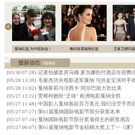
 为中国加油！
佩内洛普靓绝红毯
王家卫携刘嘉玲杨采妮亮相
(05/30 07:28)
·
记者拍摄套房马桶 麦当娜拒付酒店住宿费(
(05/28 13:30)
·
毛俊杰功夫电影进军戛纳 与洪金宝演对手
(05/28 11:02)
·
戛纳茱莉与洁西卡·阿尔巴挺大肚比美
(05/27 13:22)
·
贾樟柯败给“乏味” 欧洲电影戛纳全胜
(05/27 11:48)
·
中国影人戛纳筹款百万美元:我们没空手而
(05/27 07:27)
·
第61届戛纳国际电影节部分获奖名单
(05/27 07:10)
·
戛纳国际电影节部分奖项得主的获奖感言
(05/27 06:07)
·
第61届戛纳电影节金棕榈大奖上了一《课》