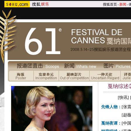
搜狐首页
-
新闻
-
戛纳综述
[
快讯
] 
先锋人物：
[张
[赵
戛纳夜谭：
[
中国