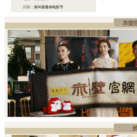
回顾：
第60届戛纳电影节