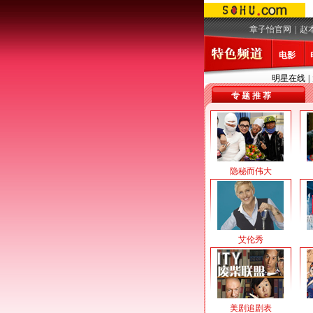
章子怡官网
|
赵
电影
明星在线
|
专 题 推 荐
隐秘而伟大
艾伦秀
美剧追剧表