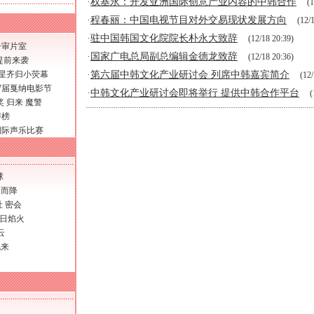
·
权基永：开发亚洲国际创意产业内容的中韩合作
(1
·
程春丽：中国电视节目对外交易现状发展方向
(12/
·
驻中国韩国文化院院长朴永大致辞
(12/18 20:39)
一审片室
·
国家广电总局副总编辑金德龙致辞
(12/18 20:36)
提前来袭
巨星齐归小荧幕
·
第六届中韩文化产业研讨会 列席中韩嘉宾简介
(12/
7届戛纳电影节
·
中韩文化产业研讨会即将举行 提供中韩合作平台
(
奖
归来
魔警
声榜
尼国际声乐比赛
球
天而降
社
密会
日焰火
云
风来