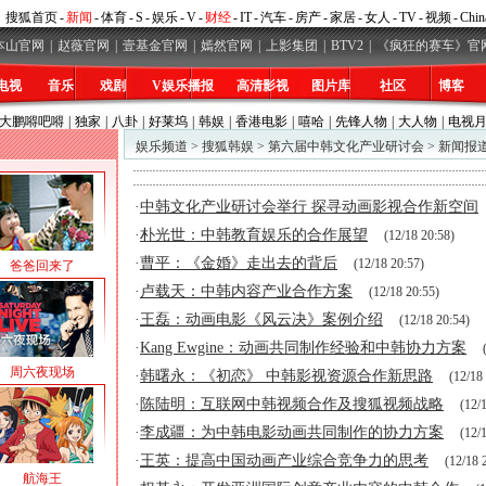
搜狐首页
-
新闻
-
体育
-
S
-
娱乐
-
V
-
财经
-
IT
-
汽车
-
房产
-
家居
-
女人
-
TV
-
视频
-
Chin
本山官网
|
赵薇官网
|
壹基金官网
|
嫣然官网
|
上影集团
|
BTV2
|
《疯狂的赛车》官
电视
音乐
戏剧
V娱乐播报
高清影视
图片库
社区
博客
大鹏嘚吧嘚
|
独家
|
八卦
|
好莱坞
|
韩娱
|
香港电影
|
嘻哈
|
先锋人物
|
大人物
|
电视
娱乐频道
>
搜狐韩娱
>
第六届中韩文化产业研讨会
>
新闻报
·
中韩文化产业研讨会举行 探寻动画影视合作新空间
·
朴光世：中韩教育娱乐的合作展望
(12/18 20:58)
·
曹平：《金婚》走出去的背后
(12/18 20:57)
爸爸回来了
·
卢载天：中韩内容产业合作方案
(12/18 20:55)
·
王磊：动画电影《风云决》案例介绍
(12/18 20:54)
·
Kang Ewgine：动画共同制作经验和中韩协力方案
周六夜现场
·
韩曙永：《初恋》 中韩影视资源合作新思路
(12/18
·
陈陆明：互联网中韩视频合作及搜狐视频战略
(12/
·
李成疆：为中韩电影动画共同制作的协力方案
(12/
·
王英：提高中国动画产业综合竞争力的思考
(12/18 
航海王