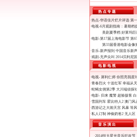
热 点 专 题
·热点-
华语佳片烂片评选
第
·电视-
6月观剧指南：暑期档
美剧夏季档 好莱坞
·电影-
第17届上海电影节
第6
第33届香港电影金像
·音乐-
新声报到
中国音乐新
·戏剧-
无声尖叫
2014贝利
电 影 电 视
·电视-
犀利仁师
你照亮我星
·
青春烈火
十送红军
幸福从
·
蛇蝎女佣第2季
大川端侦探
·电影-
归来
魔警
超验骇客
白
·
雪国列车
霍比特人2
澳门风
·
西游记之大闹天宫
风暴
等
·
私人订制
神偷奶爸2
无人区
音 乐 演 出
·
2014恒大星光音乐狂欢节